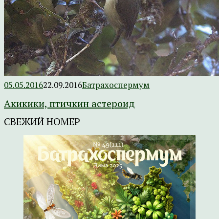
05.05.2016
22.09.2016
Батрахоспермум
Акикики, птичкин астероид
СВЕЖИЙ НОМЕР