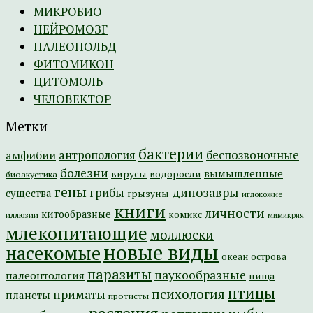
МИКРОБИО
НЕЙРОМОЗГ
ПАЛЕОПОЛЬД
ФИТОМИКОН
ЦИТОМОЛЬ
ЧЕЛОВЕКТОР
Метки
бактерии
амфибии
антропология
беспозвоночные
болезни
вымышленные
вирусы
водоросли
биоакустика
гены
динозавры
грибы
существа
грызуны
иглокожие
книги
личности
китообразные
комикс
иллюзии
мимикрия
млекопитающие
моллюски
новые виды
насекомые
острова
океан
паразиты
паукообразные
палеонтология
пища
птицы
психология
приматы
планеты
протисты