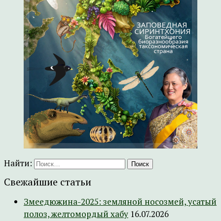
Найти:
Свежайшие статьи
Змеедюжина-2025: земляной носозмей, усатый
полоз, желтомордый хабу
16.07.2026