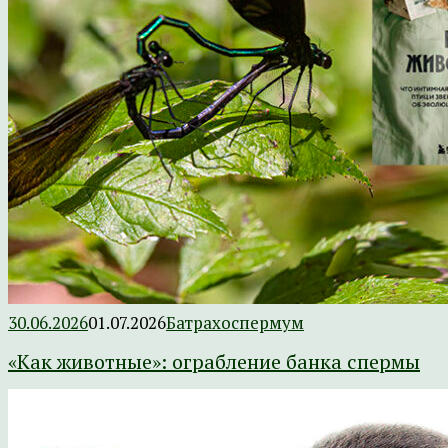
30.06.2026
01.07.2026
Батрахоспермум
«Как животные»: ограбление банка спермы