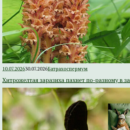
10.07.2026
30.07.2026
Батрахоспермум
Хитрожелтая заразиха пахнет по-разному в з