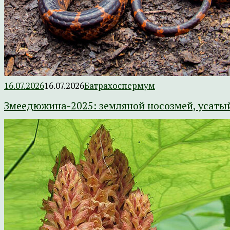
16.07.2026
16.07.2026
Батрахоспермум
Змеедюжина-2025: земляной носозмей, усаты