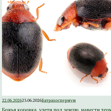
22.06.2026
23.06.2026
Батрахоспермум
Божья коровка, улети под землю, навести тер