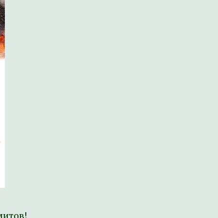
митов!