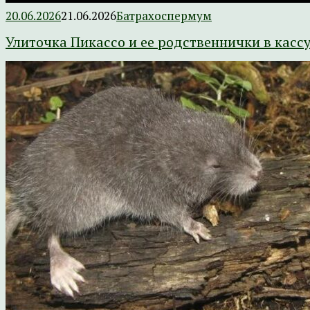
20.06.2026
21.06.2026
Батрахоспермум
Улиточка Пикассо и ее родственнички в касс