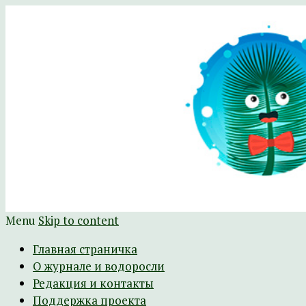
Научно-развлекательный журнал Батра
The Batrachospermum Magazine
Menu
Skip to content
Главная страничка
О журнале и водоросли
Редакция и контакты
Поддержка проекта