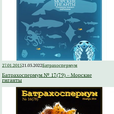
27.01.2015
21.03.2022
Батрахоспермум
Батрахоспермум № 17(79) – Морские
гиганты