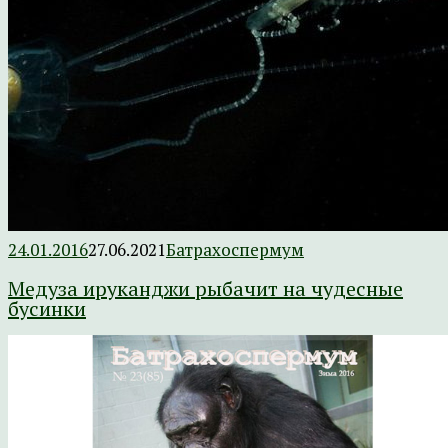
24.01.2016
27.06.2021
Батрахоспермум
Медуза ируканджи рыбачит на чудесные
бусинки