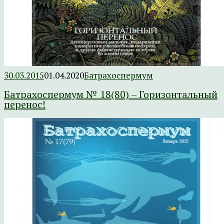
30.03.2015
01.04.2020
Батрахоспермум
Батрахоспермум № 18(80) – Горизонтальный
перенос!