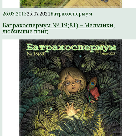
26.05.2015
25.07.2021
Батрахоспермум
Батрахоспермум № 19(81) – Мальчики,
любившие птиц