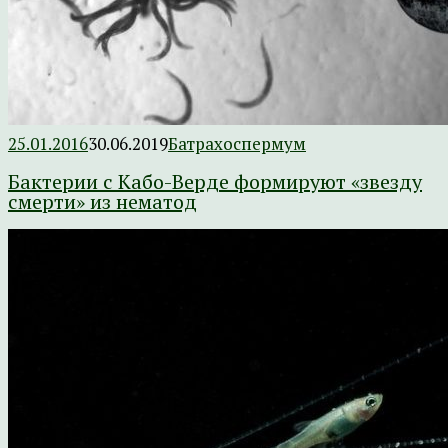
25.01.2016
30.06.2019
Батрахоспермум
Бактерии с Кабо-Верде формируют «звезду
смерти» из нематод