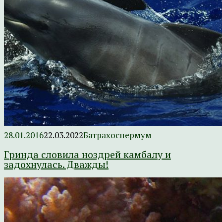
28.01.2016
22.03.2022
Батрахоспермум
Гринда словила ноздрей камбалу и
задохнулась. Дважды!