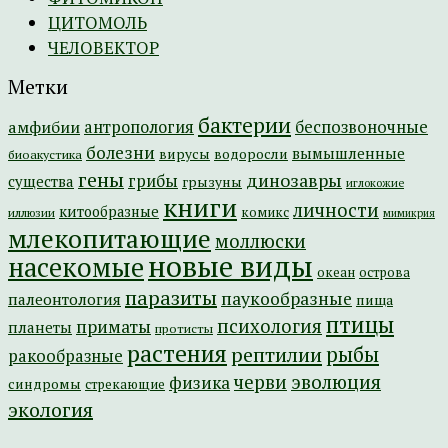
ЦИТОМОЛЬ
ЧЕЛОВЕКТОР
Метки
бактерии
амфибии
антропология
беспозвоночные
болезни
вымышленные
вирусы
водоросли
биоакустика
гены
динозавры
грибы
существа
грызуны
иглокожие
книги
личности
китообразные
комикс
иллюзии
мимикрия
млекопитающие
моллюски
новые виды
насекомые
острова
океан
паразиты
паукообразные
палеонтология
пища
птицы
психология
приматы
планеты
протисты
растения
рептилии
рыбы
ракообразные
эволюция
черви
физика
синдромы
стрекающие
экология