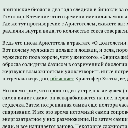
Британские биологи два года следили в бинокли за
Гэмпшир. В течение этого времени сменились многие
Где же тут противоречие с Аристотелем, скажете вы:
различия внутри вида, то количество секса совершен
Ведь что писал Аристотель в трактате «О долголетии
Вот почему мул живет дольше и лошади, и осла, по
мужеского пола короче, чем у женского». «Эврика же!
обросла солидным базисом в современной биологии:
жертвуют возможностями удовлетворить иные потреб
потрепала изрядно,
объясняет
Кристофер Хэссол, ве
Но посмотрим, что происходит у стрелок-девушек (эт
самец видит самку, он вскарабкивается на нее, нере
сердечка. Затем потрепанная самка еще полтора часа
спаривание. И все это время истомный самец сопров
энергозатратное у них размножение. Но затем самки
леди, и все начинается заново. Некоторые сложности