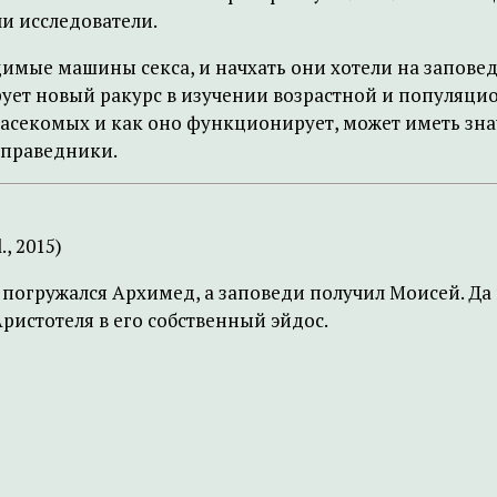
и исследователи.
ощимые машины секса, и начхать они хотели на запов
ует новый ракурс в изучении возрастной и популяцио
асекомых и как оно функционирует, может иметь зна
 праведники.
., 2015)
нну погружался Архимед, а заповеди получил Моисей. Д
ристотеля в его собственный эйдос.