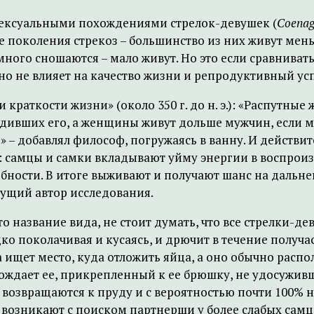
 сексуальными похождениями стрелок-девушек (
Coenag
 поколения стрекоз – большинство из них живут мень
 много сношаются – мало живут. Но это если сравнива
но не влияет на качество жизни и репродуктивный успе
 и краткости жизни» (около 350 г. до н. э.): «Распут
родивших его, а женщины живут дольше мужчин, если 
» – добавлял философ, погружаясь в ванну. И действит
 самцы и самки вкладывают уйму энергии в воспроиз
ности. В итоге выживают и получают шанс на дальне
дущий автор исследования.
о название вида, не стоит думать, что все стрелки-де
дко поколачивая и кусаясь, и дрючит в течение получа
 ищет место, куда отложить яйца, а оно обычно распо
ождает ее, прикрепленный к ее брюшку, не удосуживш
 возвращаются к пруду и с вероятностью почти 100% н
 возникают с поиском партнерши у более слабых самцо