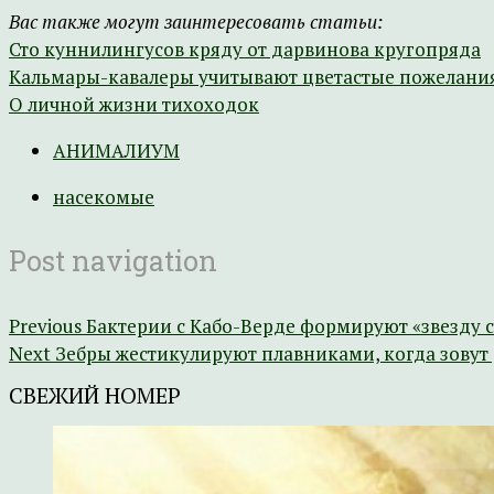
Вас также могут заинтересовать статьи:
Сто куннилингусов кряду от дарвинова кругопряда
Кальмары-кавалеры учитывают цветастые пожелания
О личной жизни тихоходок
АНИМАЛИУМ
насекомые
Post navigation
Previous
Бактерии с Кабо-Верде формируют «звезду 
Next
Зебры жестикулируют плавниками, когда зовут 
СВЕЖИЙ НОМЕР