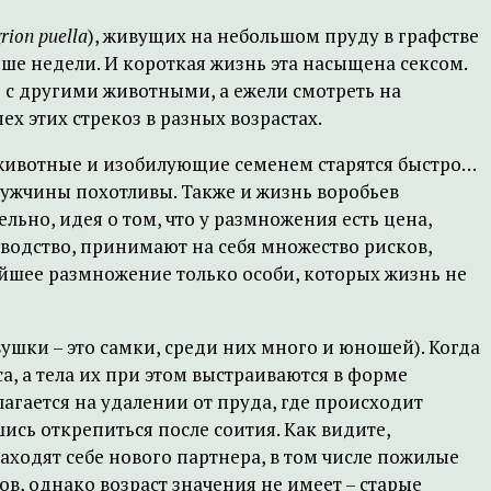
rion puella
), живущих на небольшом пруду в графстве
ше недели. И короткая жизнь эта насыщена сексом.
ть с другими животными, а ежели смотреть на
х этих стрекоз в разных возрастах.
ные животные и изобилующие семенем старятся быстро…
мужчины похотливы. Также и жизнь воробьев
ельно, идея о том, что у размножения есть цена,
водство, принимают на себя множество рисков,
йшее размножение только особи, которых жизнь не
вушки – это самки, среди них много и юношей). Когда
са, а тела их при этом выстраиваются в форме
лагается на удалении от пруда, где происходит
ись открепиться после соития. Как видите,
аходят себе нового партнера, в том числе пожилые
в, однако возраст значения не имеет – старые