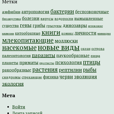
Метки
бактерии
амфибии
антропология
беспозвоночные
болезни
вымышленные
вирусы
водоросли
биоакустика
гены
динозавры
грибы
существа
грызуны
иглокожие
книги
личности
китообразные
комикс
иллюзии
мимикрия
млекопитающие
моллюски
новые виды
насекомые
острова
океан
паразиты
паукообразные
палеонтология
пища
птицы
психология
приматы
планеты
протисты
растения
рептилии
рыбы
ракообразные
эволюция
черви
физика
синдромы
стрекающие
экология
Мета
Войти
Лента записей