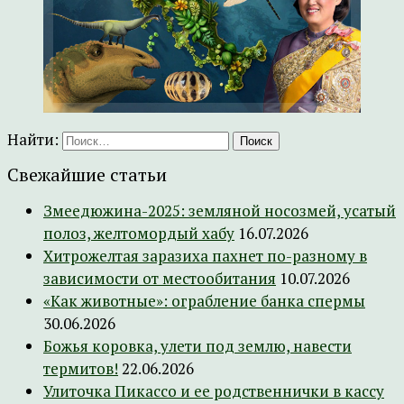
Найти:
Свежайшие статьи
Змеедюжина-2025: земляной носозмей, усатый
полоз, желтомордый хабу
16.07.2026
Хитрожелтая заразиха пахнет по-разному в
зависимости от местообитания
10.07.2026
«Как животные»: ограбление банка спермы
30.06.2026
Божья коровка, улети под землю, навести
термитов!
22.06.2026
Улиточка Пикассо и ее родственнички в кассу