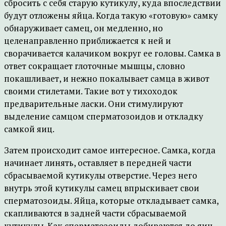
сбросить с себя старую кутикулу, куда впоследствии
будут отложены яйца. Когда такую «готовую» самку
обнаруживает самец, он медленно, но
целенаправленно приближается к ней и
сворачивается калачиком вокруг ее головы. Самка в
ответ сокращает глоточные мышцы, словно
покашливает, и нежно покалывает самца в живот
своими стилетами. Такие вот у тихоходок
предварительные ласки. Они стимулируют
выделение самцом сперматозоидов и откладку
самкой яиц.
Затем происходит самое интересное. Самка, когда
начинает линять, оставляет в передней части
сбрасываемой кутикулы отверстие. Через него
внутрь этой кутикулы самец впрыскивает свои
сперматозоиды. Яйца, которые откладывает самка,
скапливаются в задней части сбрасываемой
кутикулы. Как сперматозоиды добираются до яиц