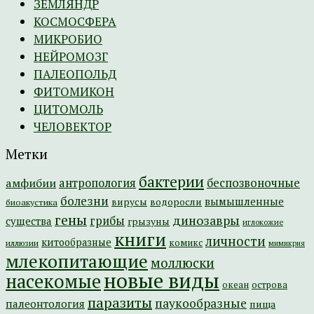
ЗЕМЛЯНДР
КОСМОСФЕРА
МИКРОБИО
НЕЙРОМОЗГ
ПАЛЕОПОЛЬД
ФИТОМИКОН
ЦИТОМОЛЬ
ЧЕЛОВЕКТОР
Метки
бактерии
амфибии
антропология
беспозвоночные
болезни
вымышленные
вирусы
водоросли
биоакустика
гены
динозавры
грибы
существа
грызуны
иглокожие
книги
личности
китообразные
комикс
иллюзии
мимикрия
млекопитающие
моллюски
новые виды
насекомые
острова
океан
паразиты
паукообразные
палеонтология
пища