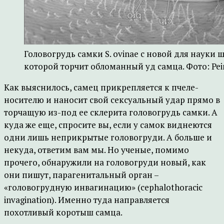
Головогрудь самки S. ovinae с новой для науки
которой торчит обломанный уд самца. Фото: Peiner
Как выяснилось, самец прикрепляется к пчеле-
носителю и наносит свой сексуальный удар прямо в
торчащую из-под ее склерита головогрудь самки. А
куда же еще, спросите вы, если у самок виднеются
одни лишь неприкрытые головогруди. А больше и
некуда, ответим вам мы. Но ученые, помимо
прочего, обнаружили на головогруди новый, как
они пишут, парагенитальный орган –
«головогрудную инвагинацию» (cephalothoracic
invagination). Именно туда направляется
похотливый коротыш самца.