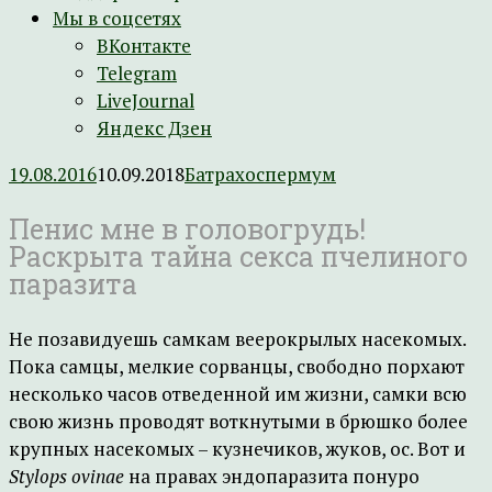
Мы в соцсетях
ВКонтакте
Telegram
LiveJournal
Яндекс Дзен
19.08.2016
10.09.2018
Батрахоспермум
Пенис мне в головогрудь!
Раскрыта тайна секса пчелиного
паразита
Не позавидуешь самкам веерокрылых насекомых.
Пока самцы, мелкие сорванцы, свободно порхают
несколько часов отведенной им жизни, самки всю
свою жизнь проводят воткнутыми в брюшко более
крупных насекомых – кузнечиков, жуков, ос. Вот и
Stylops ovinae
на правах эндопаразита понуро