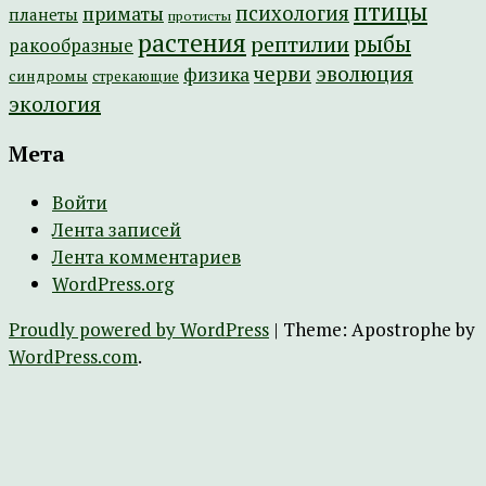
птицы
психология
приматы
планеты
протисты
растения
рептилии
рыбы
ракообразные
эволюция
черви
физика
синдромы
стрекающие
экология
Мета
Войти
Лента записей
Лента комментариев
WordPress.org
Proudly powered by WordPress
|
Theme: Apostrophe by
WordPress.com
.