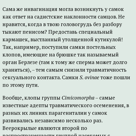
Сама же инвагинация могла возникнуть у самок
как ответ на садистские наклонности самцов. Не
нравится, когда в твою головогрудь без разбору
тыкают пенисом? Предоставь специальный
кармашек, выстланный утолщенной кутикулой!
Так, например, поступили самки постельных
клопов, имеющие на брюшке так называемый
орган Берлезе (там к тому же сперма может долго
храниться), – тем самым снизили травматичность
сексуального контакта. Самки
S. ovinae
тоже пошли
по этому пути.
Вообще, клопы группы
Cimicomorpha
– самые
известные адепты травматического осеменения, в
разных их линиях парагениталии у самок
развивались независимо несколько раз.
Веерокрылые являются второй по
распространенности группой насекомых с