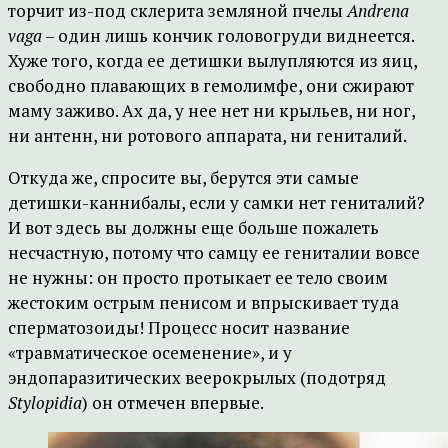
торчит из-под склерита земляной пчелы
Andrena
vaga
– один лишь кончик головогруди виднеется.
Хуже того, когда ее детишки вылупляются из яиц,
свободно плавающих в гемолимфе, они сжирают
маму заживо. Ах да, у нее нет ни крыльев, ни ног,
ни антенн, ни ротового аппарата, ни гениталий.
Откуда же, спросите вы, берутся эти самые
детишки-каннибалы, если у самки нет гениталий?
И вот здесь вы должны еще больше пожалеть
несчастную, потому что самцу ее гениталии вовсе
не нужны: он просто протыкает ее тело своим
жестоким острым пенисом и впрыскивает туда
сперматозоиды! Процесс носит название
«травматическое осеменение», и у
эндопаразитических веерокрылых (подотряд
Stylopidia
) он отмечен впервые.