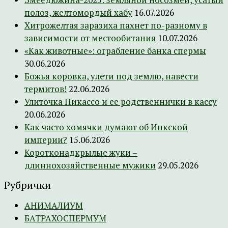
полоз, желтомордый хабу
16.07.2026
Хитрожелтая заразиха пахнет по-разному в
зависимости от местообитания
10.07.2026
«Как животные»: ограбление банка спермы
30.06.2026
Божья коровка, улети под землю, навести
термитов!
22.06.2026
Улиточка Пикассо и ее родственнички в кассу
20.06.2026
Как часто хомячки думают об Инкской
империи?
15.06.2026
Коротконадкрылые жуки –
длиннохозяйственные мужики
29.05.2026
Рубрички
АНИМАЛИУМ
БАТРАХОСПЕРМУМ