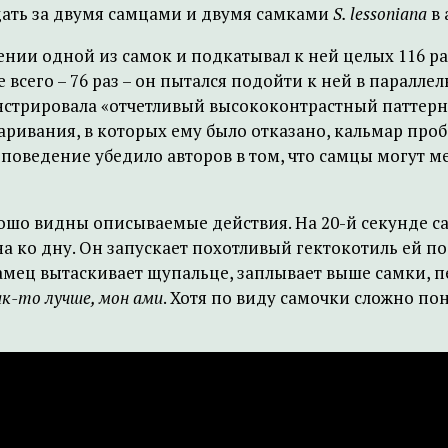
дать за двумя самцами и двумя самками
S. lessoniana
в 
нии одной из самок и подкатывал к ней целых 116 р
 всего – 76 раз – он пытался подойти к ней в паралле
нстрировала «отчетливый высококонтрастный паттерн
ривания, в которых ему было отказано, кальмар пробо
е поведение убедило авторов в том, что самцы могут 
рошо видны описываемые действия. На 20-й секунде с
а ко дну. Он запускает похотливый гектокотиль ей по
самец вытаскивает щупальце, заплывает выше самки, п
ак-то лучше, мон ами
. Хотя по виду самочки сложно по