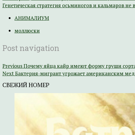
Генетическая стратегия осьминогов и кальмаров не 
АНИМАЛИУМ
моллюски
Post navigation
Previous
Почему яйца кайр имеют форму груши сорт
Next
Бактерия-мигрант угрожает американским ме
СВЕЖИЙ НОМЕР