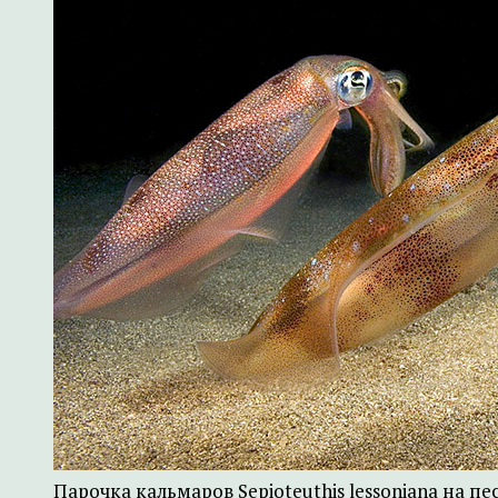
Парочка кальмаров Sepioteuthis lessoniana на п