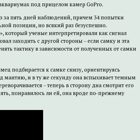
аквариумах под прицелом камер GoPro.
аз за пять дней наблюдений, причем 34 попытки
льной позиции, но всякий раз безуспешно.
», который ученые интерпретировали как сигнал
вал заходить с другой стороны – если самку и эта
менять тактику в зависимости от полученных от самки
амец подбирается к самке снизу, ориентируясь
д мантию, и в ту же секунду она вспыхивает темным
ереворачивается – теперь в сторону дна смотрит его
нять, понравилось ли ей, она вроде по-прежнему