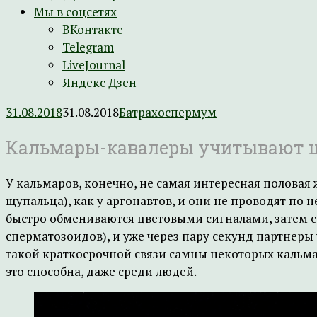
Мы в соцсетях
ВКонтакте
Telegram
LiveJournal
Яндекс Дзен
31.08.2018
31.08.2018
Батрахоспермум
Кальмары-кавалеры учитывают цв
У кальмаров, конечно, не самая интересная полова
щупальца), как у аргонавтов, и они не проводят по
быстро обмениваются цветовыми сигналами, затем с
сперматозоидов), и уже через пару секунд партнеры 
такой краткосрочной связи самцы некоторых кальма
это способна, даже среди людей.