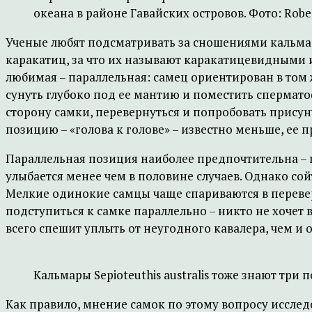
океана в районе Гавайских островов. Фото: Rober
Ученые любят подсматривать за сношениями кальм
каракатиц, за что их называют каракатицевидными
любимая – параллельная: самец ориентирован в том 
сунуть глубоко под ее мантию и поместить спермат
сторону самки, перевернуться и попробовать присуну
позицию – «голова к голове» – известно меньше, ее п
Параллельная позиция наиболее предпочтительна –
улыбается менее чем в половине случаев. Однако со
Мелкие одинокие самцы чаще спариваются в перевер
подступиться к самке параллельно – никто не хочет 
всего спешит уплыть от неугодного кавалера, чем и
Кальмары Sepioteuthis australis тоже знают три по
Как правило, мнение самок по этому вопросу исслед