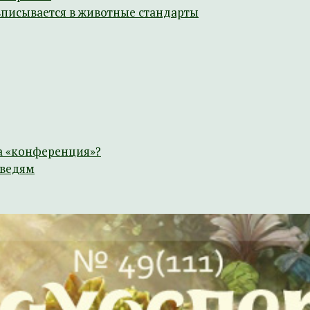
вписывается в животные стандарты
а «конференция»?
дведям