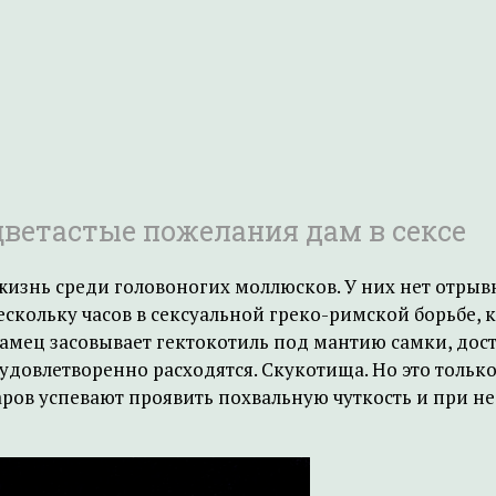
етастые пожелания дам в сексе
я жизнь среди головоногих моллюсков. У них нет отр
 нескольку часов в сексуальной греко-римской борьбе
амец засовывает гектокотиль под мантию самки, дост
удовлетворенно расходятся. Скукотища. Но это только
ров успевают проявить похвальную чуткость и при не