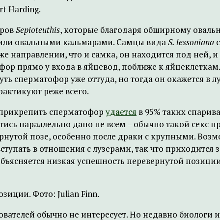
t Harding.
аров
Sepioteuthis
, которые благодаря обширному оваль
 или овальными кальмарами. Самцы вида
S. lessoniana
с
же направлении, что и самка, он находится под ней, 
офор прямо у входа в яйцевод, поближе к яйцеклетка
ть сперматофор уже оттуда, но тогда он окажется в л
рактикуют реже всего.
 прикрепить сперматофор
удается
в 95% таких спарива
йтись параллельно дано не всем – обычно такой секс 
нутой позе, особенно после драки с крупными. Возм
вступать в отношения с лузерами, так что приходится 
 объясняется низкая успешность перевернутой позиции
зиции. Фото: Julian Finn.
ователей обычно не интересует. Но недавно биологи 