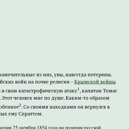
амечательные из них, увы, навсегда потеряны.
йских войн на почве религии –
Крымской войны
1
ла в свою катастрофическую атаку
, капитан Томас
. Этот человек мне по душе. Каким-то образом
2
собенное
. Со своими находками он вернулся в
ых ему Спраттом.
ения 25 октября 1854 года на позиции русской