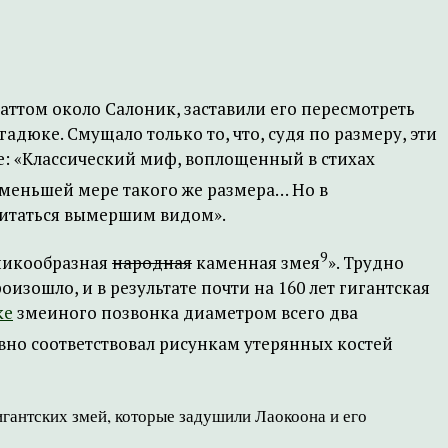
раттом около Салоник, заставили его пересмотреть
дюке. Смущало только то, что, судя по размеру, эти
ке: «Классический миф, воплощенный в стихах
 меньшей мере такого же размера… Но в
читаться вымершим видом».
9
чникообразная
народная
каменная змея
». Трудно
роизошло, и в результате почти на 160 лет гигантская
ке
змеиного позвонка диаметром всего два
явно соответствовал рисункам утерянных костей
игантских змей, которые задушили Лаокоона и его