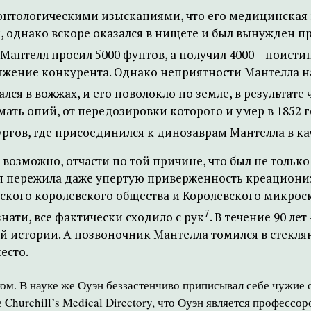
еонтологическими изысканиями, что его медицинская 
и, однако вскоре оказался в нищете и был вынужден 
. Мантелл просил 5000 фунтов, а получил 4000 – поист
яжение конкурента. Однако неприятности Мантелла на
ался в вожжах, и его поволокло по земле, в результат
ть опий, от передозировки которого и умер в 1852 
ргов, где присоединился к динозаврам Мантелла в кач
возможно, отчасти по той причине, что был не тольк
 пережила даже упертую приверженность креационизму
нского королевского общества и Королевского микрос
7
ати, все фактически сходило с рук
. В течение 90 ле
й истории. А позвоночник Мантелла томился в стекля
есто.
ом. В науке же Оуэн беззастенчиво приписывал себе чужие 
Churchill’s Medical Directory, что Оуэн является профессо