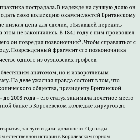
практика пострадала. В надежде на лучшую долю он
продать свою коллекцию окаменелостей Британскому
ине низкая цена для сделки, обязавшей передать
 этом не закончились. В 1841 году с ним произошел
5
е чего он повредил позвоночник
. Чтобы справляться с
году. Поврежденный фрагмент его позвоночника
естве одного из оуэновских трофеев.
о блестящим анатомом, но и изворотливым
. На деле ужасная правда состоит в том, что
копического общества, президенту Британской
т – до 2008 года – его статуя занимала почетное место
нной банке в Королевском колледже хирургов до
открытия, заслуги и даже должности. Однажды
ром естественной истории в Королевском горном