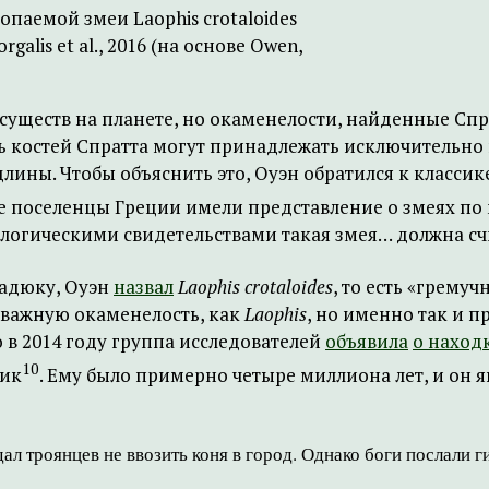
паемой змеи Laophis crotaloides
galis et al., 2016 (на основе Owen,
х существ на планете, но окаменелости, найденные Сп
 костей Спратта могут принадлежать исключительно га
лины. Чтобы объяснить это, Оуэн обратился к класси
ние поселенцы Греции имели представление о змеях по
ологическими свидетельствами такая змея… должна с
гадюку, Оуэн
назвал
Laophis crotaloides
, то есть «грему
 важную окаменелость, как
Laophis
, но именно так и п
 в 2014 году группа исследователей
объявила
о наход
10
ник
. Ему было примерно четыре миллиона лет, и он 
л троянцев не ввозить коня в город. Однако боги послали г