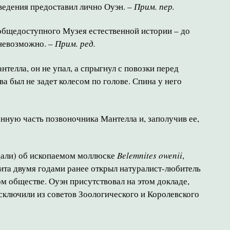
сведения предоставил лично Оуэн. –
Прим. пер.
я общедоступного Музея естественной истории – до
 невозможно. –
Прим. ред.
телла, он не упал, а спрыгнул с повозки перед
а был не задет колесом по голове. Спина у него
енную часть позвоночника Мантелла и, заполучив ее,
едали) об ископаемом моллюске
Belemnites owenii
,
нита двумя годами ранее открыл натуралист-любитель
ком обществе. Оуэн присутствовал на этом докладе,
сключили из советов Зоологического и Королевского