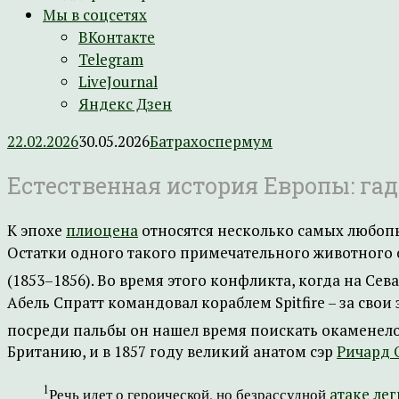
Мы в соцсетях
ВКонтакте
Telegram
LiveJournal
Яндекс Дзен
22.02.2026
30.05.2026
Батрахоспермум
Естественная история Европы: гад
К эпохе
плиоцена
относятся несколько самых любопы
Остатки одного такого примечательного животного 
(1853–1856). Во время этого конфликта, когда на Сев
Абель Спратт командовал кораблем Spitfire – за сво
посреди пальбы он нашел время поискать окаменел
Британию, и в 1857 году великий анатом сэр
Ричард 
1
Речь идет о героической, но безрассудной
атаке ле