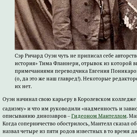
Сэр Ричард Оуэн чуть не приписал себе авторст
история» Тима Фланнери, отрывок из которой вы
примечаниями переводчика Евгения Поникаров
(о, да это же наш главред!). Некоторые редакто
их нет.
Оуэн начинал свою карьеру в Королевском колледже
садизму» и что им руководили «надменность и завис
описыванию динозавров –
Гидеоном Мантеллом
. М
Когда соперничество обострилось, Мантелл сказал об
назвал четыре из пяти родов известных в то время д