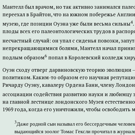
Мантелл был врачом, но так активно занимался пал
переехал в Брайтон, что на южном побережье Англи
4
музею, где позиции Оуэна уже были весьма сильны
плоды всех его палеонтологических трудов в распор
несчастный случай: он упал с сиденья повозки, запут
непрекращающимися болями, Мантелл начал принима
6
подлым образом
попал в Королевский колледж хиру
Оуэн сходу отверг дарвиновскую теорию эволюции – 
политиком. Каким-то образом его научная репутация
Ричарду Оуэну, кавалеру Ордена Бани, члену Лондо
ассоциации содействия развитию науки и любимцу зн
на главной лестнице лондонского Музея естественно
1969 года, когда его уничтожили, чтобы освободить м
3
Даже родной сын называл его бессердечным человек
выдающийся зоолог Томас Гексли прочитал в журнале 