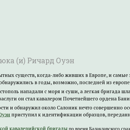
юка (и) Ричард Оуэн
тных существ, когда-либо живших в Европе, и самые з
обнаружились в годы, возможно, последней из европе
астополь нападали с моря и суши, а легкая бригада ш
и заслуги он стал кавалером Почетнейшего ордена Бани
ости и обнаружил около Салоник нечто совершенно о
Оуэн
приступил к идентификации образцов, переданн
гкой кавалерийской бригады
по время Балаклавского сраж