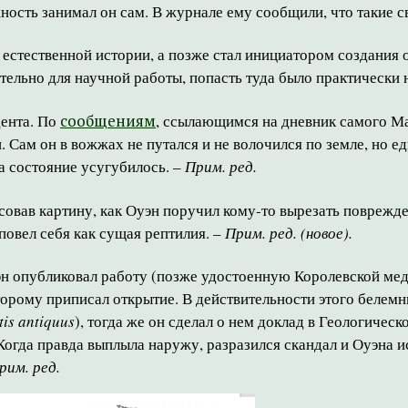
жность занимал он сам. В журнале ему сообщили, что такие 
ел естественной истории, а позже стал инициатором создани
тельно для научной работы, попасть туда было практически
дента. По
сообщениям
, ссылающимся на дневник самого Ман
 Сам он в вожжах не путался и не волочился по земле, но едв
та состояние усугубилось. –
Прим. ред.
исовав картину, как Оуэн поручил кому-то вырезать поврежд
 повел себя как сущая рептилия. –
Прим. ред. (новое).
Оуэн опубликовал работу (позже удостоенную Королевской м
оторому приписал открытие. В действительности этого белем
is antiquus
), тогда же он сделал о нем доклад в Геологичес
Когда правда выплыла наружу, разразился скандал и Оуэна и
рим. ред.