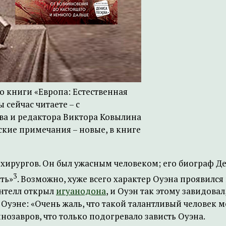
во книги «Европа: Естественная
 сейчас читаете – с
а и редактора Виктора Ковылина
рские примечания – новые, в книге
 хирургов. Он был ужасным человеком; его биограф Д
3
ть»
. Возможно, хуже всего характер Оуэна проявилс
антелл открыл
игуанодона
, и Оуэн так этому завидова
 Оуэне: «Очень жаль, что такой талантливый человек 
инозавров, что только подогревало зависть Оуэна.