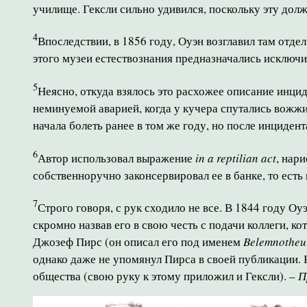
училище. Гексли сильно удивился, поскольку эту дол
4
Впоследствии, в 1856 году, Оуэн возглавил там отд
этого музеи естествознания предназначались исключи
5
Неясно, откуда взялось это расхожее описание инци
неминуемой аварией, когда у кучера спутались вожжи.
начала болеть ранее в том же году, но после инциден
6
Автор использовал выражение
in
a
reptilian
act
, нар
собственноручно законсервировал ее в банке, то есть
7
Строго говоря, с рук сходило не все. В 1844 году 
скромно назвав его в свою честь с подачи коллеги, к
Джозеф Пирс (он описал его под именем
Be
lemnotheut
однако даже не упомянул Пирса в своей публикации. 
общества (свою руку к этому приложил и Гексли). –
П