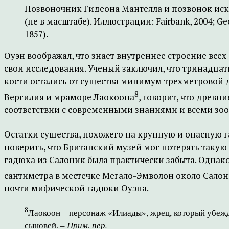
Позвоночник Гидеона Мантелла и позвонок иско
(не в масштабе). Иллюстрации: Fairbank, 2004; Geor
1857).
Оуэн воображал, что знает внутреннее строение все
свои исследования. Ученый заключил, что тринадцать
кости остались от существа минимум трехметровой д
8
Вергилия и мраморе Лаокоона
, говорит, что древ
соответствии с современными знаниями и всеми зо
Остатки существа, похожего на крупную и опасную 
поверить, что Британский музей мог потерять такую
гадюка из Салоник была практически забыта. Однако
сантиметра в местечке Мегало-Эмволон около Сало
почти мифической гадюки Оуэна.
8
Лаокоон – персонаж «Илиады», жрец, который убежда
сыновей. –
Прим. пер.