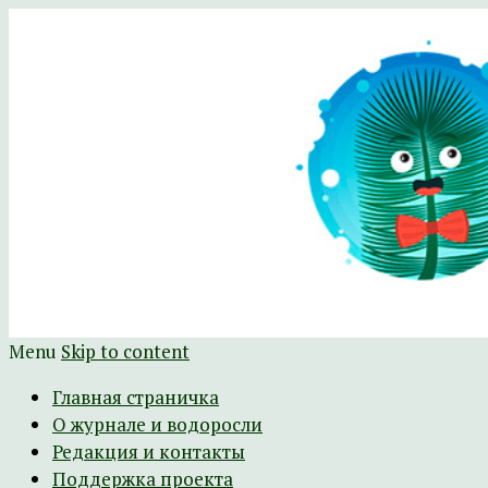
Научно-развлекательный журнал Батра
The Batrachospermum Magazine
Menu
Skip to content
Главная страничка
О журнале и водоросли
Редакция и контакты
Поддержка проекта