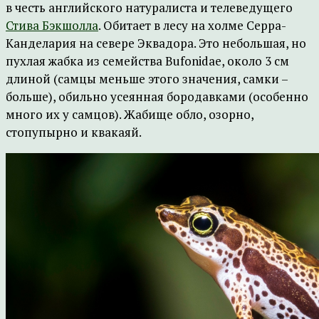
в честь английского натуралиста и телеведущего
Стива Бэкшолла
. Обитает в лесу на холме Серра-
Канделария на севере Эквадора. Это небольшая, но
пухлая жабка из семейства Bufonidae, около 3 см
длиной (самцы меньше этого значения, самки –
больше), обильно усеянная бородавками (особенно
много их у самцов). Жабище обло, озорно,
стопупырно и квакаяй.