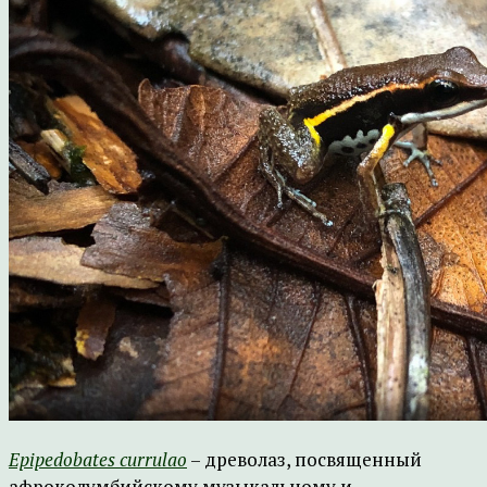
Epipedobates
currulao
– древолаз, посвященный
афроколумбийскому музыкальному и