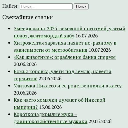
Найти:
Свежайшие статьи
Змеедюжина-2025: земляной носозмей, усатый
полоз, желтомордый хабу
16.07.2026
Хитрожелтая заразиха пахнет по-разному в
зависимости от местообитания
10.07.2026
«Как животные»: ограбление банка спермы
30.06.2026
Божья коровка, улети под землю, навести
термитов!
22.06.2026
Улиточка Пикассо и ее родственнички в кассу
20.06.2026
Как часто хомячки думают об Инкской
империи?
15.06.2026
Коротконадкрылые жуки –
длиннохозяйственные мужики
29.05.2026