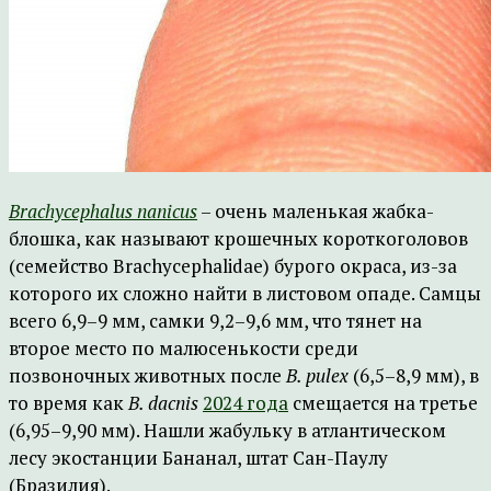
Brachycephalus nanicus
– очень маленькая жабка-
блошка, как называют крошечных короткоголовов
(семейство Brachycephalidae) бурого окраса, из-за
которого их сложно найти в листовом опаде. Самцы
всего 6,9–9 мм, самки 9,2–9,6 мм, что тянет на
второе место по малюсенькости среди
позвоночных животных после
B. pulex
(6,5–8,9 мм), в
то время как
B. dacnis
2024 года
смещается на третье
(6,95–9,90 мм). Нашли жабульку в атлантическом
лесу экостанции Бананал, штат Сан-Паулу
(Бразилия).