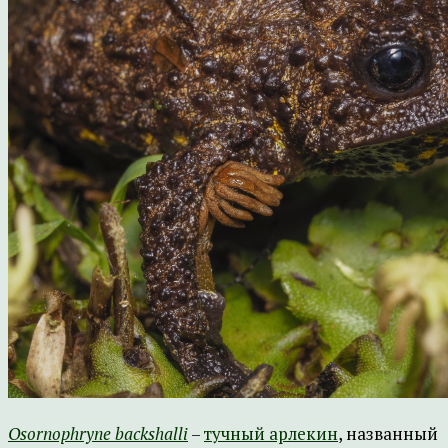
Osornophryne backshalli
–
тучный арлекин
, названный