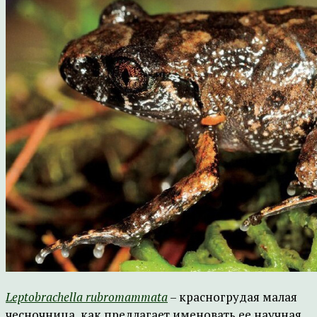
Leptobrachella rubromammata
– красногрудая малая
чесночница, как предлагает именовать ее научная