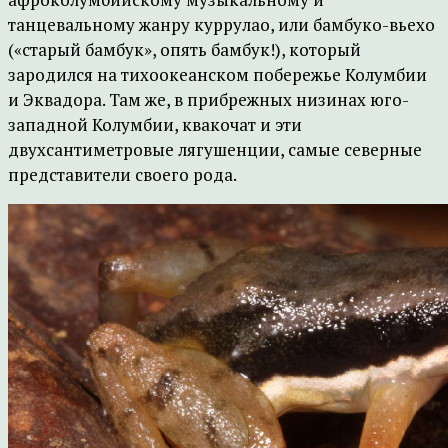
танцевальному жанру куррулао, или бамбуко-вьехо
(«старый бамбук», опять бамбук!), который
зародился на тихоокеанском побережье Колумбии
и Эквадора. Там же, в прибрежных низинах юго-
западной Колумбии, квакочат и эти
двухсантиметровые лягушенции, самые северные
представители своего рода.