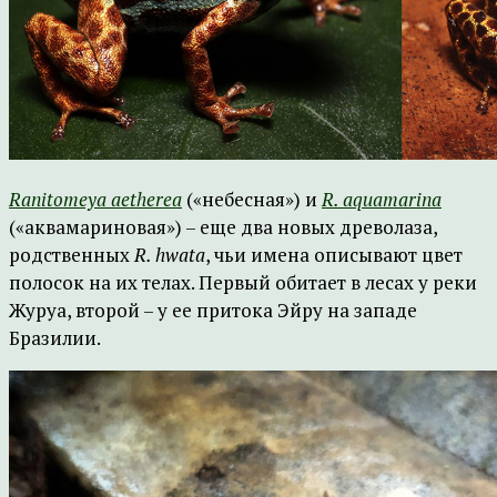
Ranitomeya aetherea
(«небесная») и
R. aquamarina
(«аквамариновая») – еще два новых древолаза,
родственных
R. hwata
, чьи имена описывают цвет
полосок на их телах. Первый обитает в лесах у реки
Журуа, второй – у ее притока Эйру на западе
Бразилии.