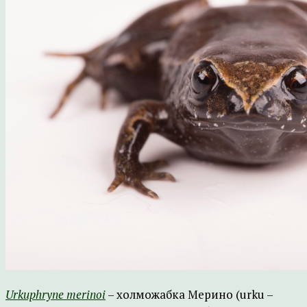
Urkuphryne merinoi
– холможабка Мерино (urku –