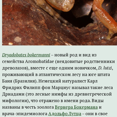
Dryadobates
bokermanni
– новый род и вид из
семейства Aromobatidae (неядовитые родственники
древолазов), вместе с еще одним новичком,
D
.
lutzi
,
проживающий в атлантическом лесу на юге штата
Баия (Бразилия). Немецкий натуралист Карл
Фридрих Филипп фон Марциус называл такие леса
Дриадами (это лесные нимфы из древнегреческой
мифологии), что отражено в имени рода. Виды
названы в честь зоолога
Вернера Бокермана
и
врача-эпидемиолога
Адольфо Лутца
– они в свое