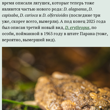
время описали лягушек, которые теперь тоже
являются частью нового рода:
D
.
alagoanus
,
D
.
capixaba
,
D
.
carioca
и
D
.
olfersioides
(последние три
уже, скорее всего, вымерли). А под конец 2025 года
был описан третий новый вид,
D
.
erythropus
, по
особи, пойманной в 1963 году в штате Парана (тоже,
вероятно, вымерший вид).