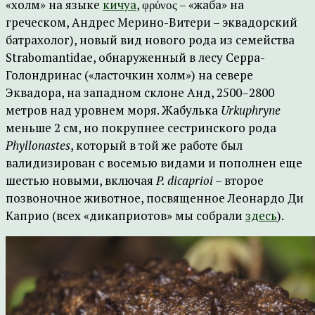
«холм» на языке
кичуа
, φρύνος – «жаба» на
греческом, Андрес Мерино-Витери – эквадорский
батрахолог), новый вид нового рода из семейства
Strabomantidae, обнаруженный в лесу Серра-
Голондринас («ласточкин холм») на севере
Эквадора, на западном склоне Анд, 2500–2800
метров над уровнем моря. Жабулька
Urkuphryne
меньше 2 см, но покрупнее сестринского рода
Phyllonastes
, который в той же работе был
валидизирован с восемью видами и пополнен еще
шестью новыми, включая
P
. dicaprioi
– второе
позвоночное животное, посвященное Леонардо Ди
Каприо (всех «дикаприотов» мы собрали
здесь
).