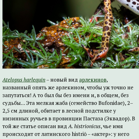
Atelopus harlequin
– новый вид
арлекинов
,
названный опять же арлекином, чтобы уж точно не
запутаться! А то был бы без имени и, в общем, без
судьбы… Эта мелкая жаба (семейство Bufonidae), 2–
2,5 см длиной, обитает в лесной подстилке у
низинных ручьев в провинции Пастаза (Эквадор). В
той же статье описан вид
A. histrionicus
, чье имя
происходит от латинского histriō – «актер»: у него