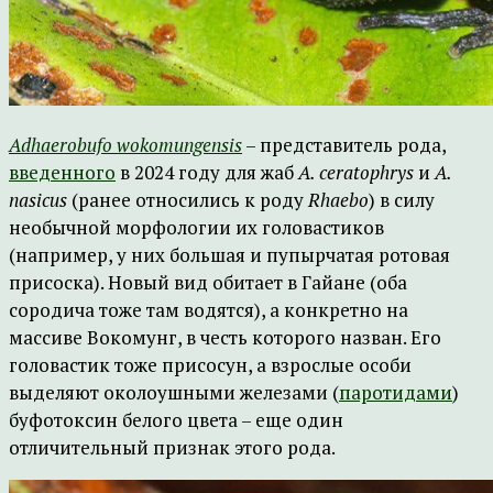
Adhaerobufo
wokomungensis
– представитель рода,
введенного
в 2024 году для жаб
A
.
ceratophrys
и
A
.
nasicus
(ранее относились к роду
Rhaebo
) в силу
необычной морфологии их головастиков
(например, у них большая и пупырчатая ротовая
присоска). Новый вид обитает в Гайане (оба
сородича тоже там водятся), а конкретно на
массиве Вокомунг, в честь которого назван. Его
головастик тоже присосун, а взрослые особи
выделяют околоушными железами (
паротидами
)
буфотоксин белого цвета – еще один
отличительный признак этого рода.