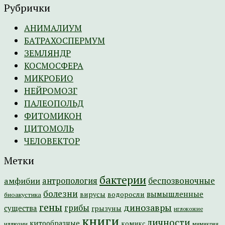
Рубрички
АНИМАЛИУМ
БАТРАХОСПЕРМУМ
ЗЕМЛЯНДР
КОСМОСФЕРА
МИКРОБИО
НЕЙРОМОЗГ
ПАЛЕОПОЛЬД
ФИТОМИКОН
ЦИТОМОЛЬ
ЧЕЛОВЕКТОР
Метки
бактерии
амфибии
антропология
беспозвоночные
болезни
вымышленные
вирусы
водоросли
биоакустика
гены
динозавры
грибы
существа
грызуны
иглокожие
книги
личности
китообразные
комикс
иллюзии
мимикрия