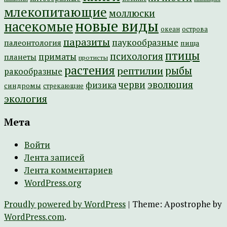
млекопитающие
моллюски
новые виды
насекомые
острова
океан
паразиты
паукообразные
палеонтология
пища
птицы
психология
приматы
планеты
протисты
растения
рептилии
рыбы
ракообразные
эволюция
черви
физика
синдромы
стрекающие
экология
Мета
Войти
Лента записей
Лента комментариев
WordPress.org
Proudly powered by WordPress
|
Theme: Apostrophe by
WordPress.com
.