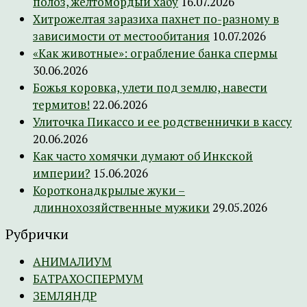
полоз, желтомордый хабу
16.07.2026
Хитрожелтая заразиха пахнет по-разному в
зависимости от местообитания
10.07.2026
«Как животные»: ограбление банка спермы
30.06.2026
Божья коровка, улети под землю, навести
термитов!
22.06.2026
Улиточка Пикассо и ее родственнички в кассу
20.06.2026
Как часто хомячки думают об Инкской
империи?
15.06.2026
Коротконадкрылые жуки –
длиннохозяйственные мужики
29.05.2026
Рубрички
АНИМАЛИУМ
БАТРАХОСПЕРМУМ
ЗЕМЛЯНДР