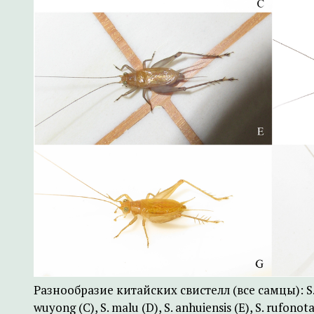
Разнообразие китайских свистелл (все самцы): S. bif
wuyong (C), S. malu (D), S. anhuiensis (E), S. rufonota