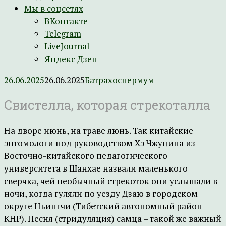
Мы в соцсетях
ВКонтакте
Telegram
LiveJournal
Яндекс Дзен
26.06.2025
26.06.2025
Батрахоспермум
Свистелла, которая стрекоталла
На дворе июнь, на траве яюнь. Так китайские
энтомологи под руководством Хэ Чжуцина из
Восточно-китайского педагогического
университета в Шанхае назвали маленького
сверчка, чей необычный стрекоток они услышали в
ночи, когда гуляли по уезду Дзаю в городском
округе Ньингчи (Тибетский автономный район
КНР). Песня (стридуляция) самца – такой же важный