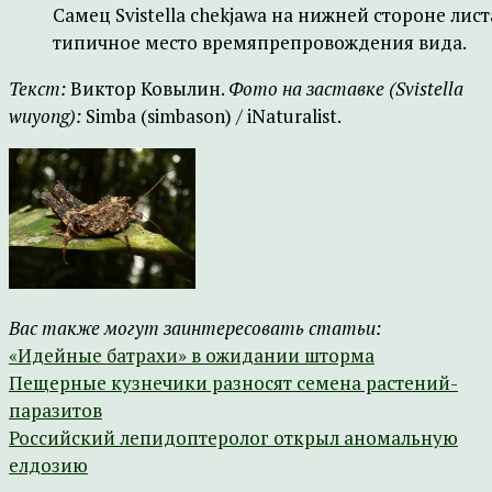
Самец Svistella chekjawa на нижней стороне лист
типичное место времяпрепровождения вида.
Текст:
Виктор Ковылин.
Фото на заставке (
Svistella
wuyong
):
Simba (simbason) / iNaturalist.
Вас также могут заинтересовать статьи:
«Идейные батрахи» в ожидании шторма
Пещерные кузнечики разносят семена растений-
паразитов
Российский лепидоптеролог открыл аномальную
елдозию