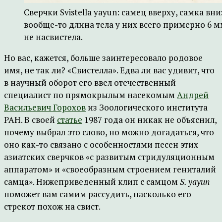
Сверчки Svistella yayun: самец вверху, самка вн
вообще-то длина тела у них всего примерно 6 м
не насвистела.
Но вас, кажется, больше заинтересовало родовое
имя, не так ли? «Свистелла». Едва ли вас удивит, что
в научный оборот его ввел отечественный
специалист по прямокрылым насекомым
Андрей
Васильевич Горохов
из Зоологического института
РАН. В своей
статье
1987 года он никак не объяснил,
почему выбрал это слово, но можно догадаться, что
оно как-то связано с особенностями песен этих
азиатских сверчков «с развитым стридуляционным
аппаратом» и «своеобразным строением гениталий
самца». Нижеприведенный клип с самцом
S. yayun
поможет вам самим рассудить, насколько его
стрекот похож на свист.