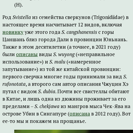
(H).
Род
Svistella
из семейства сверкунов (Trigonidiidae) в
настоящее время насчитывает 12 видов, включая
новинку
уже этого года
S. cangshanensis
с горы
Цаншань близ города Дали в провинции Юньнань.
Также в этом десятилетии (а точнее, в 2021 году)
были
описаны
виды
S. wuyong
(«неправильное
использование») и
S. malu
(«намеренное
запутывание») из той же китайской провинции:
первого сверчка многие годы принимали за вид
S.
rufonotata
, а второго сам автор описания Чжуцин Хэ
путал с видом
S. dubia
. Почти все свистеллы обитают
в Китае, и лишь одна из дюжины проживает за его
пределами –
S. chekjawa
из мангров мыса Чек-Ява на
острове Убин в Сингапуре (
описана
в 2012 году). Вот
ее-то мы и покажем на прощанье.