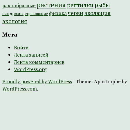
растения
рептилии
рыбы
ракообразные
эволюция
черви
физика
синдромы
стрекающие
экология
Мета
Войти
Лента записей
Лента комментариев
WordPress.org
Proudly powered by WordPress
|
Theme: Apostrophe by
WordPress.com
.