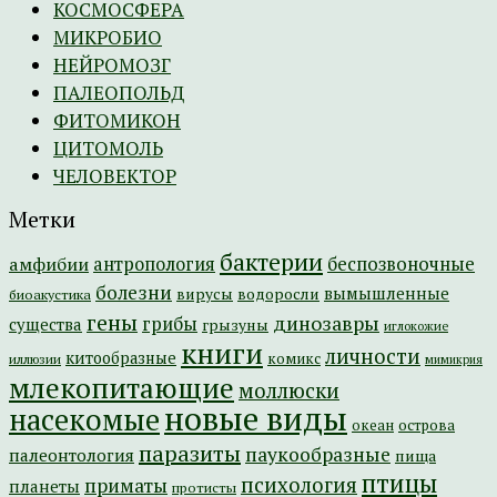
КОСМОСФЕРА
МИКРОБИО
НЕЙРОМОЗГ
ПАЛЕОПОЛЬД
ФИТОМИКОН
ЦИТОМОЛЬ
ЧЕЛОВЕКТОР
Метки
бактерии
амфибии
антропология
беспозвоночные
болезни
вымышленные
вирусы
водоросли
биоакустика
гены
динозавры
грибы
существа
грызуны
иглокожие
книги
личности
китообразные
комикс
иллюзии
мимикрия
млекопитающие
моллюски
новые виды
насекомые
острова
океан
паразиты
паукообразные
палеонтология
пища
птицы
психология
приматы
планеты
протисты