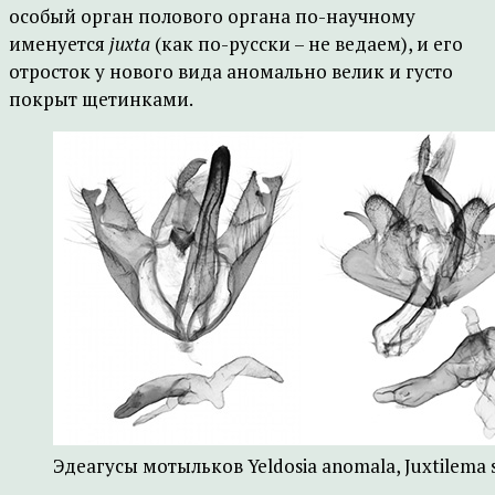
особый орган полового органа по-научному
именуется
juxta
(как по-русски – не ведаем), и его
отросток у нового вида аномально велик и густо
покрыт щетинками.
Эдеагусы мотыльков Yeldosia anomala, Juxtilema s