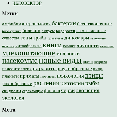
ЧЕЛОВЕКТОР
Метки
бактерии
амфибии
антропология
беспозвоночные
болезни
вымышленные
вирусы
водоросли
биоакустика
гены
динозавры
грибы
существа
грызуны
иглокожие
книги
личности
китообразные
комикс
иллюзии
мимикрия
млекопитающие
моллюски
новые виды
насекомые
острова
океан
паразиты
паукообразные
палеонтология
пища
птицы
психология
приматы
планеты
протисты
растения
рептилии
рыбы
ракообразные
эволюция
черви
физика
синдромы
стрекающие
экология
Мета