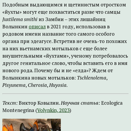
Подобным выдающимся и щетинистым отростком
«йухты» могут еще похвастаться разве что самцы
Juxtilema smithi
из Замбии – этих лишайниц
Волынкин
описал
в 2021 году, использовав в
родовом имени название того самого особого
органа при эдеагусе. Встретив не очень-то похожих
на них вьетнамских мотыльков с еще более
внушительными «йухтами», ученому потребовалось
другое генитальное слово, чтобы вставить его в имя
нового рода. Почему бы и не «елда»? Ждем от
Волынкина новых мотыльков:
Tschlenolema
,
Pisyunema
,
Cherosia
,
Huyosia
.
Текст:
Виктор Ковылин.
Научная статья:
Ecologica
Montenegrina (
Volynkin, 2023
)