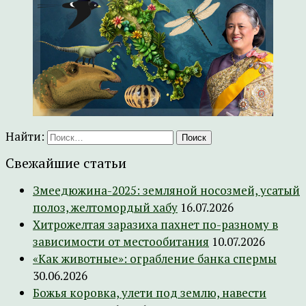
Найти:
Свежайшие статьи
Змеедюжина-2025: земляной носозмей, усатый
полоз, желтомордый хабу
16.07.2026
Хитрожелтая заразиха пахнет по-разному в
зависимости от местообитания
10.07.2026
«Как животные»: ограбление банка спермы
30.06.2026
Божья коровка, улети под землю, навести