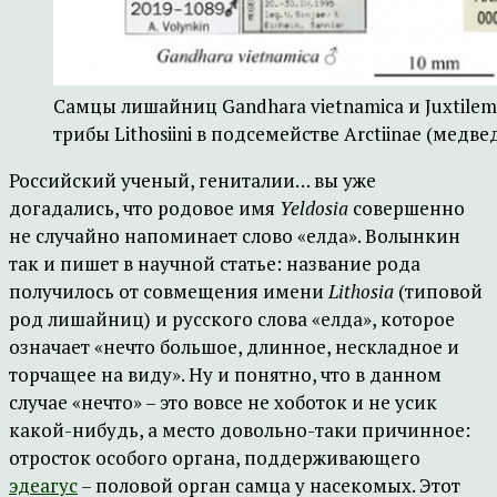
Самцы лишайниц Gandhara vietnamica и Juxtilem
трибы Lithosiini в подсемействе Arctiinae (медве
Российский ученый, гениталии… вы уже
догадались, что родовое имя
Yeldosia
совершенно
не случайно напоминает слово «елда». Волынкин
так и пишет в научной статье: название рода
получилось от совмещения имени
Lithosia
(типовой
род лишайниц) и русского слова «елда», которое
означает «нечто большое, длинное, нескладное и
торчащее на виду». Ну и понятно, что в данном
случае «нечто» – это вовсе не хоботок и не усик
какой-нибудь, а место довольно-таки причинное:
отросток особого органа, поддерживающего
эдеагус
– половой орган самца у насекомых. Этот