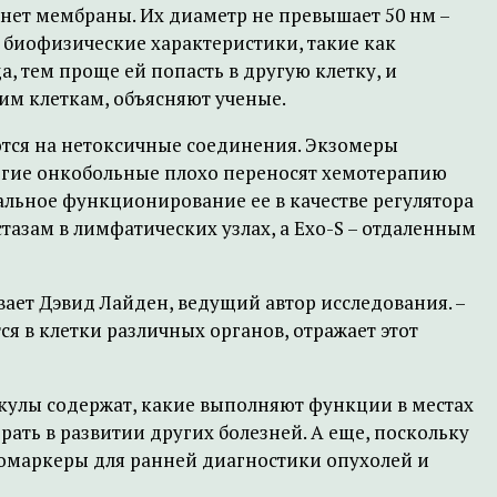
нет мембраны. Их диаметр не превышает 50 нм –
е биофизические характеристики, такие как
ица, тем проще ей попасть в другую клетку, и
им клеткам, объясняют ученые.
аются на нетоксичные соединения. Экзомеры
ногие онкобольные плохо переносят хемотерапию
альное функционирование ее в качестве регулятора
стазам в лимфатических узлах, а Exo-S – отдаленным
вает Дэвид Лайден, ведущий автор исследования. –
я в клетки различных органов, отражает этот
екулы содержат, какие выполняют функции в местах
рать в развитии других болезней. А еще, поскольку
иомаркеры для ранней диагностики опухолей и