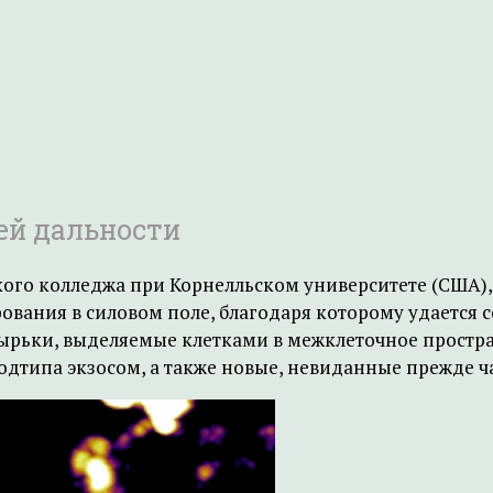
ей дальности
ского колледжа при Корнелльском университете (США)
ования в силовом поле, благодаря которому удается 
рьки, выделяемые клетками в межклеточное простран
одтипа экзосом, а также новые, невиданные прежде 