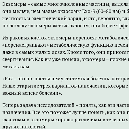
Экзомеры – самые многочисленные частицы, выделяе
они мельче, чем малые экзосомы Exo-S (60–80 нм) и 
жесткость и электрический заряд, и это, вероятно, вл
поскольку экзомеры жестче экзосом, они более эфф
Из раковых клеток экзомеры переносят метаболическ
«перенастраивают» метаболическую функцию печени 
даже в самых малых дозах. Кроме того, они принося
свертывания. Как вы уже поняли, экзомеры – плохие 
метастазам.
«Рак – это по-настоящему системная болезнь, котора
Наше открытие трех вариантов наночастиц, которые 
важный аспект болезни».
Теперь задача исследователей – понять, как эти ча
назначения. Все это поможет лучше понять, как они 
экзосомы и экзомеры хорошо различимы в телесных
других патологий.