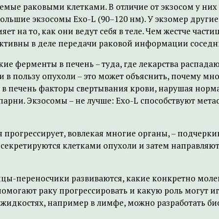
мые раковыми клетками. В отличие от экзосом у них 
большие экзосомы Exo-L (90–120 нм). У экзомер други
ияет на то, как они ведут себя в теле. Чем жестче част
ективны в деле передачи раковой информации соседн
ие ферменты в печень – туда, где лекарства распад
в пользу опухоли – это может объяснить, почему м
т в печень факторы свертывания крови, нарушая норм
парни. Экзосомы – не лучше: Exo-L способствуют мета
я прогрессирует, вовлекая многие органы, – подчерки
секретируются клетками опухоли и затем направляютс
стицы-переносчики развиваются, какие конкретно мол
помогают раку прогрессировать и какую роль могут иг
 жидкостях, например в лимфе, можно разработать б