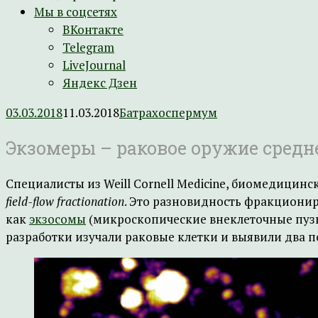
Мы в соцсетях
ВКонтакте
Telegram
LiveJournal
Яндекс Дзен
03.03.2018
11.03.2018
Батрахоспермум
Экзомеры – раковое оружие средн
Специалисты из Weill Cornell Medicine, биомедицин
field-flow fractionation
. Это разновидность фракционир
как
экзосомы
(микроскопические внеклеточные пузы
разработки изучали раковые клетки и выявили два п