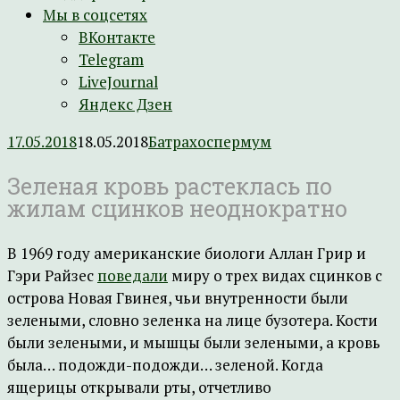
Мы в соцсетях
ВКонтакте
Telegram
LiveJournal
Яндекс Дзен
17.05.2018
18.05.2018
Батрахоспермум
Зеленая кровь растеклась по
жилам сцинков неоднократно
В 1969 году американские биологи Аллан Грир и
Гэри Райзес
поведали
миру о трех видах сцинков с
острова Новая Гвинея, чьи внутренности были
зелеными, словно зеленка на лице бузотера. Кости
были зелеными, и мышцы были зелеными, а кровь
была… подожди-подожди… зеленой. Когда
ящерицы открывали рты, отчетливо