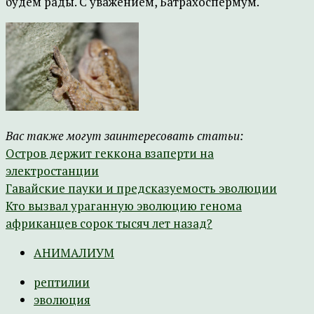
будем рады. С уважением, Батрахоспермум.
Вас также могут заинтересовать статьи:
Остров держит геккона взаперти на
электростанции
Гавайские пауки и предсказуемость эволюции
Кто вызвал ураганную эволюцию генома
африканцев сорок тысяч лет назад?
АНИМАЛИУМ
рептилии
эволюция