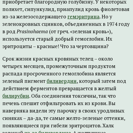
приобретает благородную голубизну. У некоторых
полихет, сипункулид, приапулид кровь фиолетовая
из-за железосодержащего
гемэритрина
. Но у
зеленокровных сцинков, объединенных в 1974 году
в род
Prasinohaema
(от греч. «зеленая кровь»),
используется старый добрый гемоглобин. Их
эритроциты – красные! Что за чертовщина?
Срок жизни красных кровяных телец – около
четырех месяцев, промежуточным продуктом
распада просроченного гемоглобина является
зеленый пигмент
биливердин
, который затем под
действием ферментов превращается в желтый
билирубин
. Оба соединения токсичны, так что
печень спешит отфильтровать их из крови. Вы
наверняка видели эту парочку в своих уродливых
синяках – да-да, те самые желто-зеленые оттенки,
появляющиеся при гибели эритроцитов. Халк
зеленый
из-за биливердина
. А желтушные