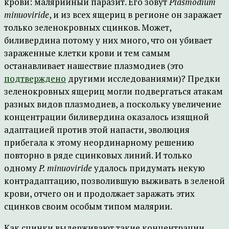
крови: малярийный паразит. Его зовут
Plasmodium
minuoviride
, и из всех ящериц в регионе он заражает
только зеленокровных сцинков. Может,
биливердина потому у них много, что он убивает
зараженные клетки крови и тем самым
останавливает нашествие плазмодиев (это
подтверждено
другими исследованиями)? Предки
зеленокровных ящериц могли подвергаться атакам
разных видов плазмодиев, а поскольку увеличение
концентрации биливердина оказалось изящной
адаптацией против этой напасти, эволюция
прибегала к этому неординарному решению
повторно в ряде сцинковых линий. И только
одному
P. minuoviride
удалось придумать некую
контрадаптацию, позволившую выживать в зеленой
крови, отчего он и продолжает заражать этих
сцинков своим особым типом малярии.
Как сцинки выдерживают такие концентрации