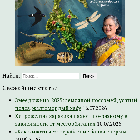
Найти:
Свежайшие статьи
Змеедюжина-2025: земляной носозмей, усатый
полоз, желтомордый хабу
16.07.2026
Хитрожелтая заразиха пахнет по-разному в
зависимости от местообитания
10.07.2026
«Как животные»: ограбление банка спермы
30.06.2026