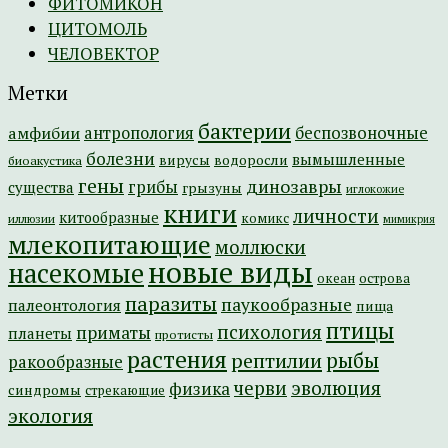
ФИТОМИКОН
ЦИТОМОЛЬ
ЧЕЛОВЕКТОР
Метки
бактерии
амфибии
антропология
беспозвоночные
болезни
вымышленные
вирусы
водоросли
биоакустика
гены
динозавры
грибы
существа
грызуны
иглокожие
книги
личности
китообразные
комикс
иллюзии
мимикрия
млекопитающие
моллюски
новые виды
насекомые
острова
океан
паразиты
паукообразные
палеонтология
пища
птицы
психология
приматы
планеты
протисты
растения
рептилии
рыбы
ракообразные
эволюция
черви
физика
синдромы
стрекающие
экология