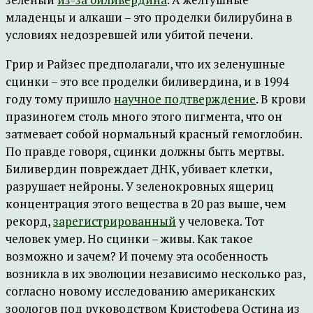
младенцы и алкаши – это проделки билирубина в
условиях недозревшей или убитой печени.
Грир и Райзес предполагали, что их зеленушные
сцинки – это все проделки биливердина, и в 1994
году тому пришло
научное подтверждение
. В крови
празиногем столь много этого пигмента, что он
затмевает собой нормальный красный гемоглобин.
По правде говоря, сцинки должны быть мертвы.
Биливердин повреждает ДНК, убивает клетки,
разрушает нейроны. У зеленокровных ящериц
концентрация этого вещества в 20 раз выше, чем
рекорд,
зарегистрированный
у человека. Тот
человек умер. Но сцинки – живы. Как такое
возможно и зачем? И почему эта особенность
возникла в их эволюции независимо несколько раз,
согласно новому исследованию американских
зоологов под руководством Кристофера Остина из