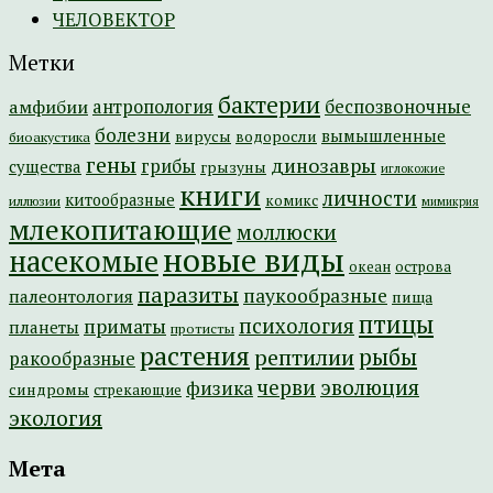
ЧЕЛОВЕКТОР
Метки
бактерии
амфибии
антропология
беспозвоночные
болезни
вымышленные
вирусы
водоросли
биоакустика
гены
динозавры
грибы
существа
грызуны
иглокожие
книги
личности
китообразные
комикс
иллюзии
мимикрия
млекопитающие
моллюски
новые виды
насекомые
острова
океан
паразиты
паукообразные
палеонтология
пища
птицы
психология
приматы
планеты
протисты
растения
рептилии
рыбы
ракообразные
эволюция
черви
физика
синдромы
стрекающие
экология
Мета