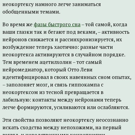
неокортексу намного легче заниматься
обобщенными темами.
Во время же
фазы быстрого сна
– той самой, когда
ваши глазки так и бегают под веками, – активность
нейронов снижается и рассинхронизируется, их
возбуждение теперь хаотично: разные части
неокортекса активируются в случайном порядке.
Тем временем ацетилхолин – тот самый
нейромедиатор, который Отто Леви
идентифицировал в своих навеянных сном опытах,
– заполоняет мозг, и связь гиппокампа с
неокортексом из тесной превращается в
лабильную: контакты между нейронами теперь
легче формируются, усиливаются или ослабляются.
Эти свойства позволяют неокортексу неосознанно
искать сходства между непохожими, на первый
взгляд, и неродственными концепциями –