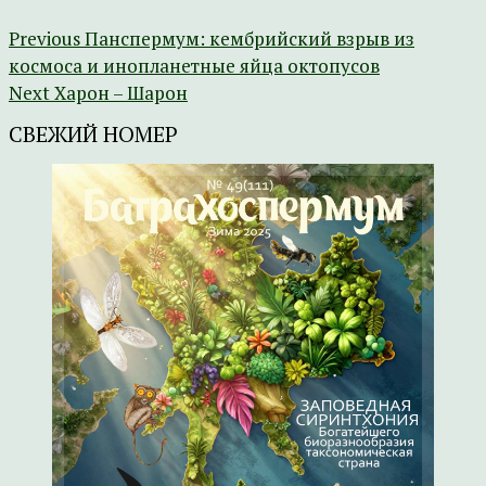
Previous
Панспермум: кембрийский взрыв из
космоса и инопланетные яйца октопусов
Next
Харон – Шарон
СВЕЖИЙ НОМЕР