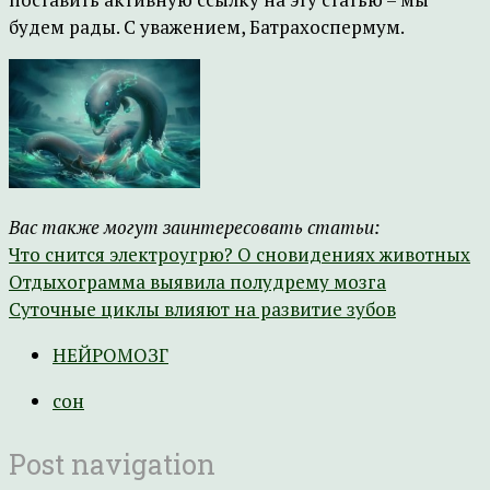
будем рады. С уважением, Батрахоспермум.
Вас также могут заинтересовать статьи:
Что снится электроугрю? О сновидениях животных
Отдыхограмма выявила полудрему мозга
Суточные циклы влияют на развитие зубов
НЕЙРОМОЗГ
сон
Post navigation