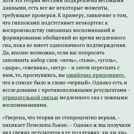
Хотя эта теория местами подкреплена весомыми
данными, есть все же некоторые моменты,
требующие проверки. К примеру, заявление о том,
что гиппокамп подстегивает неокортекс к
воспроизводству связанных воспоминаний и
формированию обобщений во время медленного
сна, пока не имеет однозначного подтверждения.
Да, вполне возможно, если вас попросить
запомнить набор слов: «ночь», «тьма», «уголь»,
«дыра», «ежевика», «негр» – и затем переспать с
ним, то, проснувшись, вы
ошибочно припомните
,
что в списке было и слово «черный». Однако есть и
исследования с противоположными результатами –
отрицательной связью
медленного сна с ложными
воспоминаниями.
«Уверена, что теория не стопроцентно верная, –
хихикает Пенелопа Льюис. – Однако ж мы получили
ряд свежих результатов в ее поддержку, хи-хи-хи».