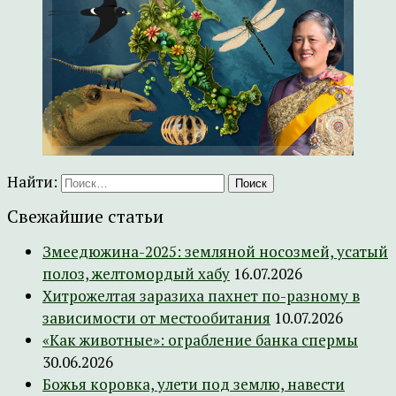
Найти:
Свежайшие статьи
Змеедюжина-2025: земляной носозмей, усатый
полоз, желтомордый хабу
16.07.2026
Хитрожелтая заразиха пахнет по-разному в
зависимости от местообитания
10.07.2026
«Как животные»: ограбление банка спермы
30.06.2026
Божья коровка, улети под землю, навести