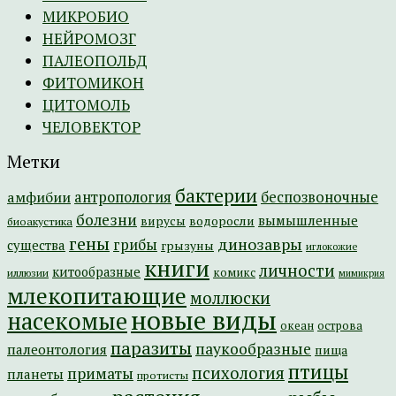
МИКРОБИО
НЕЙРОМОЗГ
ПАЛЕОПОЛЬД
ФИТОМИКОН
ЦИТОМОЛЬ
ЧЕЛОВЕКТОР
Метки
бактерии
амфибии
антропология
беспозвоночные
болезни
вымышленные
вирусы
водоросли
биоакустика
гены
динозавры
грибы
существа
грызуны
иглокожие
книги
личности
китообразные
комикс
иллюзии
мимикрия
млекопитающие
моллюски
новые виды
насекомые
острова
океан
паразиты
паукообразные
палеонтология
пища
птицы
психология
приматы
планеты
протисты