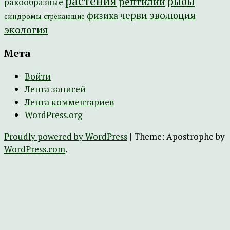
растения
рептилии
рыбы
ракообразные
эволюция
черви
физика
синдромы
стрекающие
экология
Мета
Войти
Лента записей
Лента комментариев
WordPress.org
Proudly powered by WordPress
|
Theme: Apostrophe by
WordPress.com
.