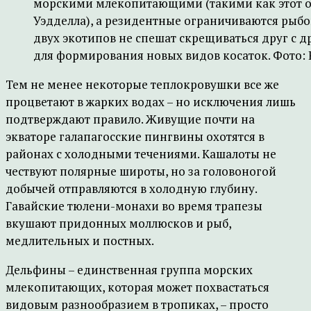
морскими млекопитающими (такими как этот 
Уэдделла), а резидентные ограничиваются рыбо
двух экотипов не спешат скрещиваться друг с д
для формирования новых видов косаток. Фото: 
Тем не менее некоторые теплокровушки все же
процветают в жарких водах – но исключения лишь
подтверждают правило. Живущие почти на
экваторе галапагосские пингвины охотятся в
районах с холодными течениями. Кашалоты не
чествуют полярные широты, но за головоногой
добычей отправляются в холодную глубину.
Гавайские тюлени-монахи во время трапезы
вкушают придонных моллюсков и рыб,
медлительных и постных.
Дельфины – единственная группа морских
млекопитающих, которая может похвастаться
видовым разнообразием в тропиках, – просто