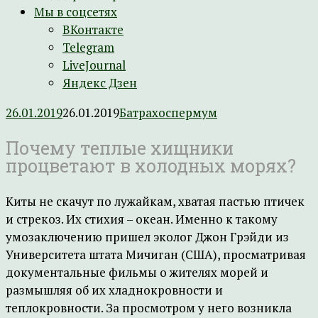
Мы в соцсетях
ВКонтакте
Telegram
LiveJournal
Яндекс Дзен
26.01.2019
26.01.2019
Батрахоспермум
Почему теплые хищники
процветают в холодных морях?
Киты не скачут по лужайкам, хватая пастью птичек
и стрекоз. Их стихия – океан. Именно к такому
умозаключению пришел эколог Джон Грэйди из
Университета штата Мичиган (США), просматривая
документальные фильмы о жителях морей и
размышляя об их хладнокровности и
теплокровности. За просмотром у него возникла