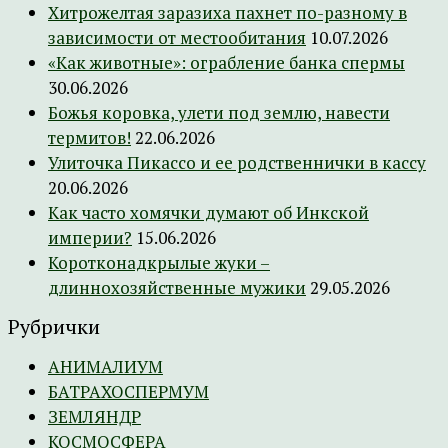
Хитрожелтая заразиха пахнет по-разному в
зависимости от местообитания
10.07.2026
«Как животные»: ограбление банка спермы
30.06.2026
Божья коровка, улети под землю, навести
термитов!
22.06.2026
Улиточка Пикассо и ее родственнички в кассу
20.06.2026
Как часто хомячки думают об Инкской
империи?
15.06.2026
Коротконадкрылые жуки –
длиннохозяйственные мужики
29.05.2026
Рубрички
АНИМАЛИУМ
БАТРАХОСПЕРМУМ
ЗЕМЛЯНДР
КОСМОСФЕРА