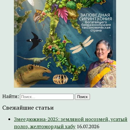
Найти:
Свежайшие статьи
Змеедюжина-2025: земляной носозмей, усатый
полоз, желтомордый хабу
16.07.2026