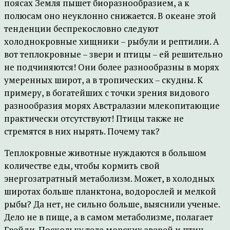
поясах Земля пышет биоразнообразием, а к
полюсам оно неуклонно снижается. В океане этой
тенденции беспрекословно следуют
холоднокровные хищники – рыбули и рептилии. А
вот теплокровные – звери и птицы – ей решительно
не подчиняются! Они более разнообразны в морях
умеренных широт, а в тропических – скудны. К
примеру, в богатейших с точки зрения видового
разнообразия морях Австралазии млекопитающие
практически отсутствуют! Птицы также не
стремятся в них нырять. Почему так?
Теплокровные животные нуждаются в большом
количестве еды, чтобы кормить свой
энергозатратный метаболизм. Может, в холодных
широтах больше планктона, водорослей и мелкой
рыбы? Да нет, не сильно больше, выяснили ученые.
Дело не в пище, а в самом метаболизме, полагает
Грэйди. Поскольку тела морских зверей и птиц