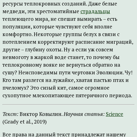
ресурсы теплокровных созданий. Даже белые
медведи, эти хрестоматийные
страдальцы
теплеющего мира, не спешат вымирать – есть
популяции, которые чувствуют себя вполне
комфортно. Некоторые группы белух в связи с
потеплением корректируют расписание миграций,
другие – глубину охоты. Ну а если уж совсем
невмоготу в жаркой воде станет, то почему бы
теплокровному вояке не вернуться обратно на
сушу? Неисповедимы пути чертовки Эволюции. Чу!
Кто там разлегся на лужайке, хватая пастью птах и
пчеломух? Это сизый кит, самое огромное
сухопутное млекопитающее пятеричного периода.
Текст:
Виктор Ковылин.
Научная статья:
Science
(Grady et al., 2019)
Все права на данный текст принадлежат нашему