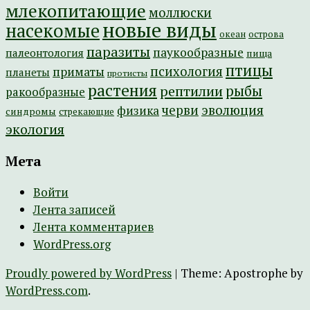
млекопитающие
моллюски
новые виды
насекомые
острова
океан
паразиты
паукообразные
палеонтология
пища
птицы
психология
приматы
планеты
протисты
растения
рептилии
рыбы
ракообразные
эволюция
черви
физика
синдромы
стрекающие
экология
Мета
Войти
Лента записей
Лента комментариев
WordPress.org
Proudly powered by WordPress
|
Theme: Apostrophe by
WordPress.com
.