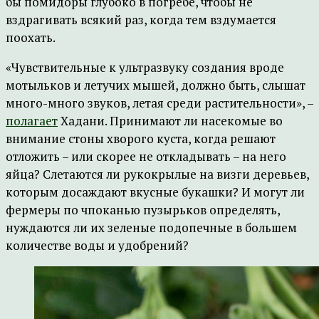
бы помидоры глубоко в погребе, чтобы не
вздрагивать всякий раз, когда тем вздумается
поохать.
«Чувствительные к ультразвуку создания вроде
мотыльков и летучих мышей, должно быть, слышат
много-много звуков, летая среди растительности», –
полагает
Хадани. Принимают ли насекомые во
внимание стоны хворого куста, когда решают
отложить – или скорее не откладывать – на него
яйца? Слетаются ли рукокрылые на визги деревьев,
которым досаждают вкусные букашки? И могут ли
фермеры по чпоканью пузырьков определять,
нуждаются ли их зеленые подопечные в большем
количестве воды и удобрений?