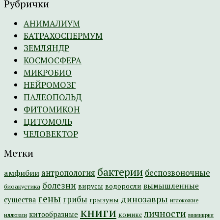
Рубрички
АНИМАЛИУМ
БАТРАХОСПЕРМУМ
ЗЕМЛЯНДР
КОСМОСФЕРА
МИКРОБИО
НЕЙРОМОЗГ
ПАЛЕОПОЛЬД
ФИТОМИКОН
ЦИТОМОЛЬ
ЧЕЛОВЕКТОР
Метки
бактерии
амфибии
антропология
беспозвоночные
болезни
вымышленные
вирусы
водоросли
биоакустика
гены
динозавры
грибы
существа
грызуны
иглокожие
книги
личности
китообразные
комикс
иллюзии
мимикрия