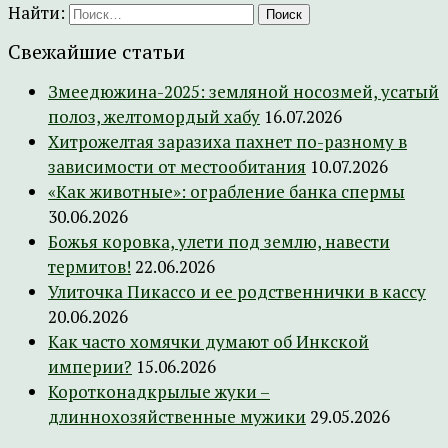
Найти:
Свежайшие статьи
Змеедюжина-2025: земляной носозмей, усатый
полоз, желтомордый хабу
16.07.2026
Хитрожелтая заразиха пахнет по-разному в
зависимости от местообитания
10.07.2026
«Как животные»: ограбление банка спермы
30.06.2026
Божья коровка, улети под землю, навести
термитов!
22.06.2026
Улиточка Пикассо и ее родственнички в кассу
20.06.2026
Как часто хомячки думают об Инкской
империи?
15.06.2026
Коротконадкрылые жуки –
длиннохозяйственные мужики
29.05.2026