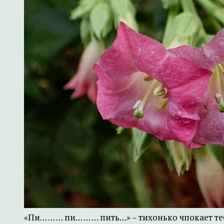
«Пи… … … пи… … … пить…» – тихонько чпокает т