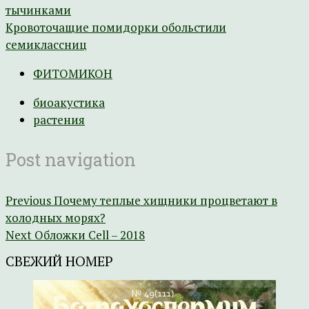
тычинками
Кровоточащие помидорки обольстили
семиклассниц
ФИТОМИКОН
биоакустика
растения
Post navigation
Previous
Почему теплые хищники процветают в
холодных морях?
Next
Обложки Cell – 2018
СВЕЖИЙ НОМЕР