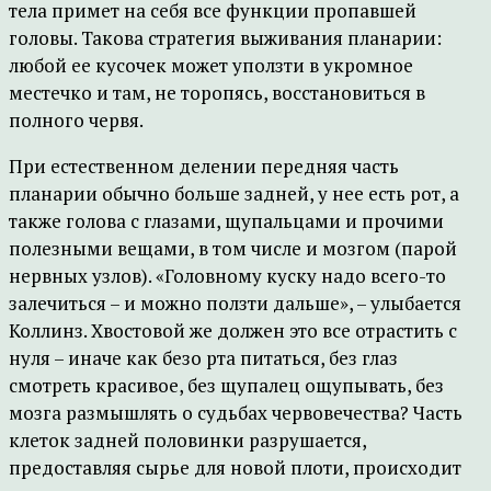
тела примет на себя все функции пропавшей
головы. Такова стратегия выживания планарии:
любой ее кусочек может уползти в укромное
местечко и там, не торопясь, восстановиться в
полного червя.
При естественном делении передняя часть
планарии обычно больше задней, у нее есть рот, а
также голова с глазами, щупальцами и прочими
полезными вещами, в том числе и мозгом (парой
нервных узлов). «Головному куску надо всего-то
залечиться – и можно ползти дальше», – улыбается
Коллинз. Хвостовой же должен это все отрастить с
нуля – иначе как безо рта питаться, без глаз
смотреть красивое, без щупалец ощупывать, без
мозга размышлять о судьбах червовечества? Часть
клеток задней половинки разрушается,
предоставляя сырье для новой плоти, происходит