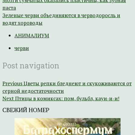
Мозги сумчатых оказались пластичны, как зубная
паста
Зеленые черви объединяются в черводоросль и
водят хороводы
АНИМАЛИУМ
черви
Post navigation
Previous
Цветы репки бледнеют и скукоживаются от
серной недостаточности
Next
Птицы в комиксах: пом, бульбл, кауи-и-и!
СВЕЖИЙ НОМЕР