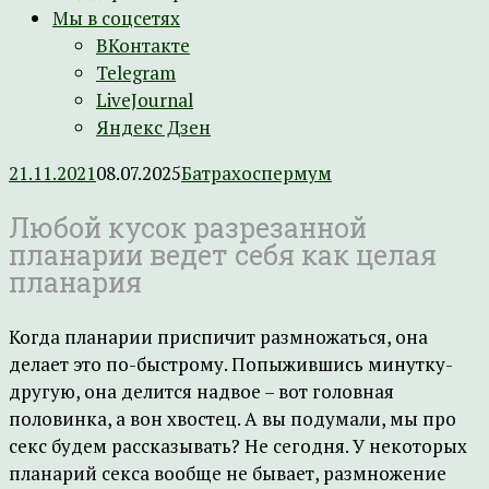
Мы в соцсетях
ВКонтакте
Telegram
LiveJournal
Яндекс Дзен
21.11.2021
08.07.2025
Батрахоспермум
Любой кусок разрезанной
планарии ведет себя как целая
планария
Когда планарии приспичит размножаться, она
делает это по-быстрому. Попыжившись минутку-
другую, она делится надвое – вот головная
половинка, а вон хвостец. А вы подумали, мы про
секс будем рассказывать? Не сегодня. У некоторых
планарий секса вообще не бывает, размножение