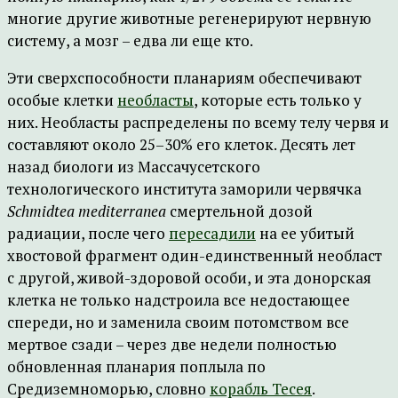
многие другие животные регенерируют нервную
систему, а мозг – едва ли еще кто.
Эти сверхспособности планариям обеспечивают
особые клетки
необласты
, которые есть только у
них. Необласты распределены по всему телу червя и
составляют около 25–30% его клеток. Десять лет
назад биологи из Массачусетского
технологического института заморили червячка
Schmidtea mediterranea
смертельной дозой
радиации, после чего
пересадили
на ее убитый
хвостовой фрагмент один-единственный необласт
с другой, живой-здоровой особи, и эта донорская
клетка не только надстроила все недостающее
спереди, но и заменила своим потомством все
мертвое сзади – через две недели полностью
обновленная планария поплыла по
Средиземноморью, словно
корабль Тесея
.