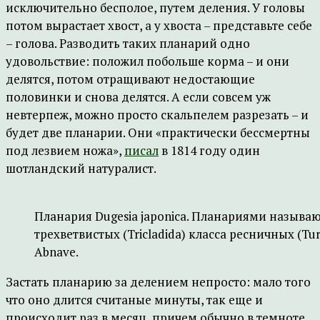
исключительно бесполое, путем деления. У головы
потом вырастает хвост, а у хвоста – представьте себе
– голова. Разводить таких планарий одно
удовольствие: положил побольше корма – и они
делятся, потом отращивают недостающие
половинки и снова делятся. А если совсем уж
невтерпеж, можно просто скальпелем разрезать – и
будет две планарии. Они «практически бессмертны
под лезвием ножа»,
писал
в 1814 году один
шотландский натуралист.
Планария Dugesia japonica. Планариями называю
трехветвистых (Tricladida) класса ресничных (Turb
Abnave.
Застать планарию за делением непросто: мало того
что оно длится считаные минуты, так еще и
происходит раз в месяц, причем обычно в темноте