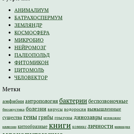
АНИМАЛИУМ
БАТРАХОСПЕРМУМ
ЗЕМЛЯНДР
КОСМОСФЕРА
МИКРОБИО
НЕЙРОМОЗГ
ПАЛЕОПОЛЬД
ФИТОМИКОН
ЦИТОМОЛЬ
ЧЕЛОВЕКТОР
Метки
бактерии
амфибии
антропология
беспозвоночные
болезни
вымышленные
вирусы
водоросли
биоакустика
гены
динозавры
грибы
существа
грызуны
иглокожие
книги
личности
китообразные
комикс
иллюзии
мимикрия