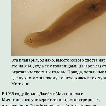
Эта планария, однако, вместо нового хвоста на
это на МКС, куда ее с товарищами (D. japonica)
о
отрезав им хвосты и головы. Правда, остальные 
где нужно, а эта почему-то потерялась в текстура
Morokuma.
В 1959 году биолог Джеймс Макконнелл из
Мичиганского университета продемонстрировал,
что планарии
Dugesia dorotocephala
, отрастившие