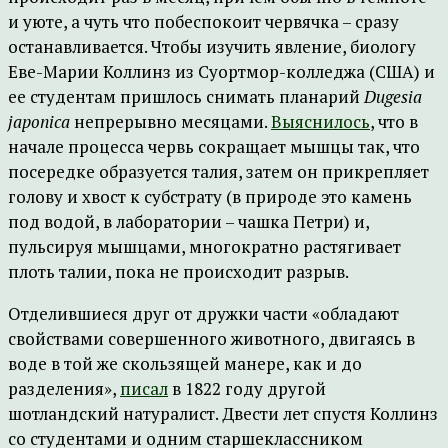
и уюте, а чуть что побеспокоит червячка – сразу
останавливается. Чтобы изучить явление, биологу
Еве-Марии Коллинз из Суортмор-колледжа (США) и
ее студентам пришлось снимать планарий
Dugesia
japonica
непрерывно месяцами.
Выяснилось
, что в
начале процесса червь сокращает мышцы так, что
посередке образуется талия, затем он прикрепляет
голову и хвост к субстрату (в природе это камень
под водой, в лаборатории – чашка Петри) и,
пульсируя мышцами, многократно растягивает
плоть талии, пока не происходит разрыв.
Отделившиеся друг от дружки части «обладают
свойствами совершенного животного, двигаясь в
воде в той же скользящей манере, как и до
разделения»,
писал
в 1822 году другой
шотландский натуралист. Двести лет спустя Коллинз
со студентами и одним старшеклассником