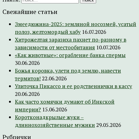
Свежайшие статьи
Змеедюжина-2025: земляной носозмей, усатый
полоз, желтомордый хабу
16.07.2026
Хитрожелтая заразиха пахнет по-разному в
зависимости от местообитания
10.07.2026
«Как животные»: ограбление банка спермы
30.06.2026
Божья коровка, улети под землю, навести
термитов!
22.06.2026
Улиточка Пикассо и ее родственнички в кассу
20.06.2026
Как часто хомячки думают об Инкской
империи?
15.06.2026
Коротконадкрылые жуки –
длиннохозяйственные мужики
29.05.2026
Рубрички