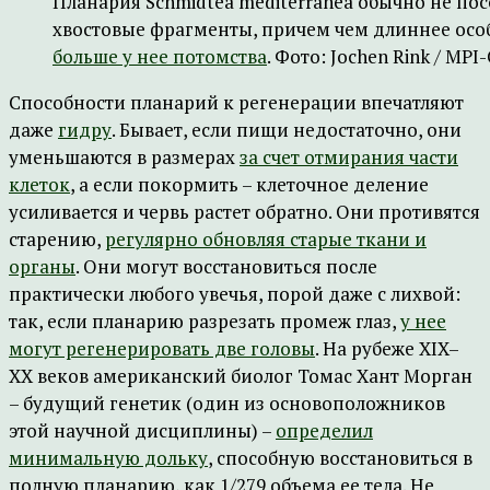
Планария Schmidtea mediterranea обычно не пос
хвостовые фрагменты, причем чем длиннее особь
больше у нее потомства
. Фото: Jochen Rink / MPI
Способности планарий к регенерации впечатляют
даже
гидру
. Бывает, если пищи недостаточно, они
уменьшаются в размерах
за счет отмирания части
клеток
, а если покормить – клеточное деление
усиливается и червь растет обратно. Они противятся
старению,
регулярно обновляя старые ткани и
органы
. Они могут восстановиться после
практически любого увечья, порой даже с лихвой:
так, если планарию разрезать промеж глаз,
у нее
могут регенерировать две головы
. На рубеже XIX–
XX веков американский биолог Томас Хант Морган
– будущий генетик (один из основоположников
этой научной дисциплины) –
определил
минимальную дольку
, способную восстановиться в
полную планарию, как 1/279 объема ее тела. Не