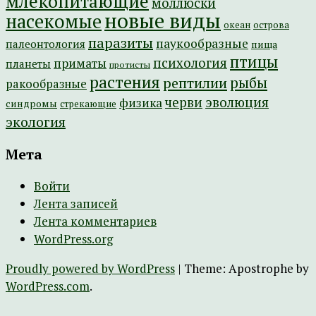
млекопитающие
моллюски
новые виды
насекомые
острова
океан
паразиты
паукообразные
палеонтология
пища
птицы
психология
приматы
планеты
протисты
растения
рептилии
рыбы
ракообразные
эволюция
черви
физика
синдромы
стрекающие
экология
Мета
Войти
Лента записей
Лента комментариев
WordPress.org
Proudly powered by WordPress
|
Theme: Apostrophe by
WordPress.com
.