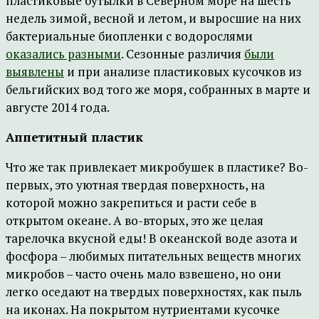
пластиковые бутылки в Северном море на шесть
недель зимой, весной и летом, и выросшие на них
бактериальные биопленки с водорослями
оказались разными
. Сезонные различия
были
выявлены
и при анализе пластиковых кусочков из
бельгийских вод того же моря, собранных в марте и
августе 2014 года.
Аппетитный пластик
Что же так привлекает микробушек в пластике? Во-
первых, это уютная твердая поверхность, на
которой можно закрепиться и расти себе в
открытом океане. А во-вторых, это же целая
тарелочка вкусной еды! В океанской воде азота и
фосфора – любимых питательных веществ многих
микробов – часто очень мало взвешено, но они
легко оседают на твердых поверхностях, как пыль
на иконах. На покрытом нутриентами кусочке