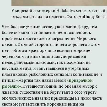
У морской водомерки Halobates sericeus есть яйц
откладывать их на пластик. Фото: Anthony Smith
Чем больше ученые исследуют пластисферу, тем
более очевидна становится неоднозначность
проблемы пластикового загрязнения Мирового
океана. С одной стороны, ничего хорошего в этом
нет – об этом красноречиво возопят морские
черепахи, чьи кишечники закупориваются
целлофановыми пакетами, так похожими на
вкусных медуз, и запутавшиеся в утерянных
пластиковых рыболовных сетях млекопитающие и
птицы – жертвы так называемой
«призрачной
рыбалки»
. Путешествующий по океанам мусор с
живыми существами на борту таит в себе угрозу
экологических инвазий: пришельцы из иной части
света могут вытеснить коренные виды на