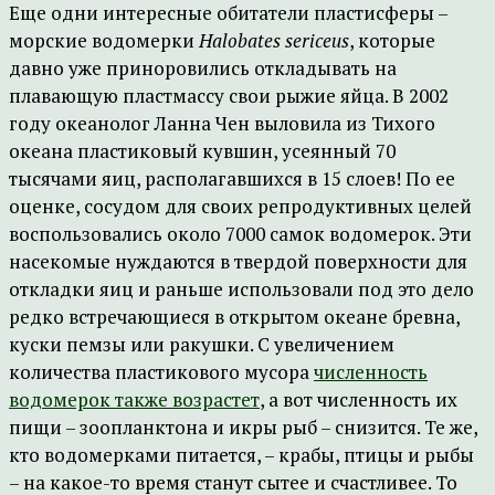
Еще одни интересные обитатели пластисферы –
морские водомерки
Halobates sericeus
, которые
давно уже приноровились откладывать на
плавающую пластмассу свои рыжие яйца. В 2002
году океанолог Ланна Чен выловила из Тихого
океана пластиковый кувшин, усеянный 70
тысячами яиц, располагавшихся в 15 слоев! По ее
оценке, сосудом для своих репродуктивных целей
воспользовались около 7000 самок водомерок. Эти
насекомые нуждаются в твердой поверхности для
откладки яиц и раньше использовали под это дело
редко встречающиеся в открытом океане бревна,
куски пемзы или ракушки. С увеличением
количества пластикового мусора
численность
водомерок также возрастет
, а вот численность их
пищи – зоопланктона и икры рыб – снизится. Те же,
кто водомерками питается, – крабы, птицы и рыбы
– на какое-то время станут сытее и счастливее. То