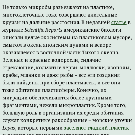
Не только микробы разъезжают на пластике,
многоклеточные тоже совершают длительные
круизы на дальние расстояния. В недавней
статье
в
журнале
Scientific Reports
американские биологи
описали целые экосистемы на пластиковом мусоре,
смытом в океан японским цунами и вскоре
оказавшемся в восточной части Тихого океана.
Зеленые и красные водоросли, сидячие
стрекающие, кольчатые черви, моллюски, изоподы,
крабы, мшанки и даже рыбы – все эти создания
были найдены при сборе пластмассы, и все они –
тоже обитатели пластисферы. Конечно, их
миграции обеспечиваются более крупными
фрагментами, нежели микропластик. Кроме того,
большую роль в организации их среды обитания
служат конкретные ракообразные – морские уточки
Lepas
, которые первыми
заселяют гладкий пластик