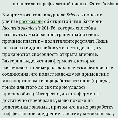
полиэтилентерефталатной пленке. Фото: Yoshida et
В марте этого года в журнале
Science
японские
ученые
рассказали
об открытой ими бактерии
Ideonella sakaiensis
201-F6, которая способна
разлагать самый распространенный и очень
прочный пластик – полиэтилентерефталат. Лишь
несколько видов грибов умеют это делать, а у
прокариотов способность открыта впервые.
Бактерия выделяет два фермента, которые
расщепляют полимер на экологически безопасные
соединения, что подает надежду на применение
микроорганизма в переработке отходов (правда,
грибы для этого до сих пор не удалось
приспособить). Интересно, что эти ферменты
достаточно своеобразны, мало похожи на
родственные энзимы, притом что на их разработку
и эффективное внедрение в систему метаболизма у