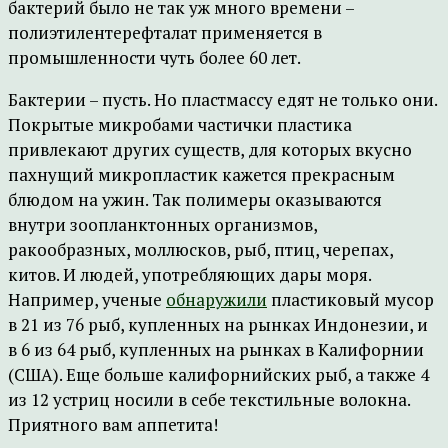
бактерий было не так уж много времени –
полиэтилентерефталат применяется в
промышленности чуть более 60 лет.
Бактерии – пусть. Но пластмассу едят не только они.
Покрытые микробами частички пластика
привлекают других существ, для которых вкусно
пахнущий микропластик кажется прекрасным
блюдом на ужин. Так полимеры оказываются
внутри зоопланктонных организмов,
ракообразных, моллюсков, рыб, птиц, черепах,
китов. И людей, употребляющих дары моря.
Например, ученые
обнаружили
пластиковый мусор
в 21 из 76 рыб, купленных на рынках Индонезии, и
в 6 из 64 рыб, купленных на рынках в Калифорнии
(США). Еще больше калифорнийских рыб, а также 4
из 12 устриц носили в себе текстильные волокна.
Приятного вам аппетита!