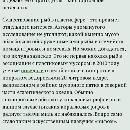
и делают его пригодным транспортом для
остальных.
Существование рыб в пластисфере – это предмет
отдельного интереса. Авторы упомянутого
исследования не уточняют, какой именно мусор
облюбовали обнаруженные ими рыбы из семейств
помацентровых и номеевых. Но можно догадаться,
что их туда завлекло. Это не первая находка рыб в
ассоциации с пластиковым мусором: в 2010 году
ученые
поведали
о целой стайке спинорогов в
покрытом водорослями 20-литровом ведре,
выловленном в районе мусорного пятна в северной
части Атлантического океана. Обычно
спинороговые обитают у коралловых рифов, но в
данном случае никаких коралловых рифов в
радиусе тысячи миль не наблюдалось. Ведро само
стало таким искусственным плавучим «рифом».