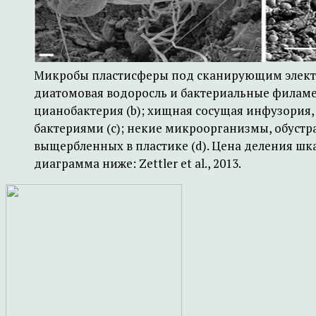
Микробы пластисферы под сканирующим элек
диатомовая водоросль и бактериальные филамен
цианобактерия (b); хищная сосущая инфузория
бактериями (с); некие микроорганизмы, обустр
выщербленных в пластике (d). Цена деления шкал
диаграмма ниже: Zettler et al., 2013.