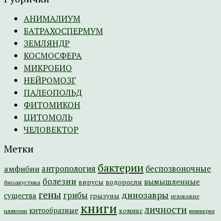
АНИМАЛИУМ
БАТРАХОСПЕРМУМ
ЗЕМЛЯНДР
КОСМОСФЕРА
МИКРОБИО
НЕЙРОМОЗГ
ПАЛЕОПОЛЬД
ФИТОМИКОН
ЦИТОМОЛЬ
ЧЕЛОВЕКТОР
Метки
бактерии
амфибии
антропология
беспозвоночные
болезни
вымышленные
вирусы
водоросли
биоакустика
гены
динозавры
грибы
существа
грызуны
иглокожие
книги
личности
китообразные
комикс
иллюзии
мимикрия