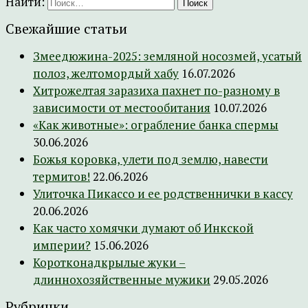
Найти:
Свежайшие статьи
Змеедюжина-2025: земляной носозмей, усатый
полоз, желтомордый хабу
16.07.2026
Хитрожелтая заразиха пахнет по-разному в
зависимости от местообитания
10.07.2026
«Как животные»: ограбление банка спермы
30.06.2026
Божья коровка, улети под землю, навести
термитов!
22.06.2026
Улиточка Пикассо и ее родственнички в кассу
20.06.2026
Как часто хомячки думают об Инкской
империи?
15.06.2026
Коротконадкрылые жуки –
длиннохозяйственные мужики
29.05.2026
Рубрички