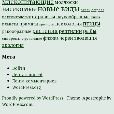
млекопитающие
моллюски
новые виды
насекомые
острова
океан
паразиты
паукообразные
палеонтология
пища
птицы
психология
приматы
планеты
протисты
растения
рептилии
рыбы
ракообразные
эволюция
черви
физика
синдромы
стрекающие
экология
Мета
Войти
Лента записей
Лента комментариев
WordPress.org
Proudly powered by WordPress
|
Theme: Apostrophe by
WordPress.com
.