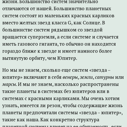
жизни. Большинство систем значительно
отличаются от нашей. Большинство планетных
систем состоят из маленьких красных карликов
вместо желтых звезд класса G, как Солнце. В
большинстве систем рядышком со звездой
вращается суперземля, а если системе и случается
иметь газового гиганта, то обычно он находится
гораздо ближе к звезде и имеет намного более
вытянутую орбиту, чем Юпитер.
Но мы не знаем, сколько еще систем «звезда –
юпитер» включают в себя
венеры
,
земли
,
сатурны
или
марсы
. И мы не знаем, насколько распространены
такие планеты в системах без юпитеров или в
системах с красными карликами. Мы очень хотим
узнать, имеется ли резон, чтобы содержащие жизнь
планеты предпочитали системы «звезда – юпитер»,
такие как наша. Как конкретно структура
планетной системы влияет на ее обитаемость, если