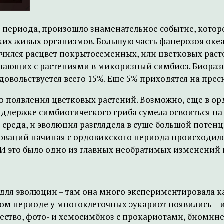
 периода, произошло знаменательное событие, которо
их живых организмов. Большую часть фанерозоя оке
учился расцвет покрытосеменных, или цветковых раст
упающих с растениями в микоризный симбиоз. Биораз
довольствуется всего 15%. Еще 5% приходятся на пре
появления цветковых растений. Возможно, еще в ордо
ддержке симбиотического гриба сумела освоиться на с
среда, и эволюция разглядела в суше большой потен
оваций начиная с ордовикского периода происходил
 И это было одно из главных необратимых изменений 
для эволюции – там она много экспериментировала ка
ом периоде у многоклеточных эукариот появились – 
ество, фото- и хемосимбиоз с прокариотами, биомин