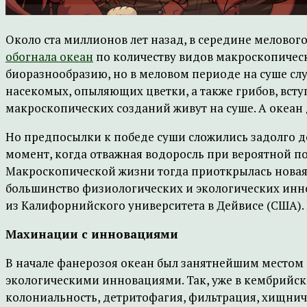
Около ста миллионов лет назад, в середине мелового
обогнала океан
по количеству видов макроскопическ
биоразнообразию, но в меловом периоде на суше сл
насекомых, опыляющих цветки, а также грибов, вст
макроскопических созданий живут на суше. А океан 
Но предпосылки к победе суши сложились задолго до 
момент, когда отважная водоросль при вероятной по
Макроскопической жизни тогда приоткрылась новая 
большинство физиологических и экологических инн
из Калифорнийского университета в Дейвисе (США).
Махинации с инновациями
В начале фанерозоя океан был занятнейшим местом 
экологическими инновациями. Так, уже в кембрийск
колониальность, детритофагия, фильтрация, хищнич