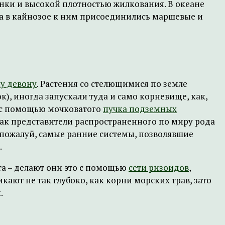
нки и высокой плотностью жилкования. В океане
 а в кайнозое к ним присоединились маршевые и
му девону
. Растения со стелющимися по земле
), иногда запускали туда и само корневище, как,
ь с помощью мочковатого
пучка подземных
как представители распространенного по миру рода
, пожалуй, самые ранние системы, позволявшие
.
ата – делают они это с помощью
сети ризоидов
,
ают не так глубоко, как корни морских трав, зато
.