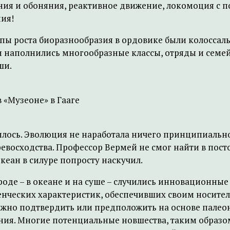
ния и обоняния, реактивное движение, локомоция с
ия!
мпы роста биоразнообразия в ордовике были колоссал
наполнились многообразные классы, отряды и семей
ши.
 «Музеоне» в Гааге
илось. Эволюция не наработала ничего принципиально
восходства. Профессор Вермей не смог найти в пос
кеан в силуре попросту наскучил.
роде – в океане и на суше – случились инновационны
нческих характеристик, обеспечивших своим носител
жно подтвердить или предположить на основе палеонт
ия. Многие потенциальные новшества, таким образом