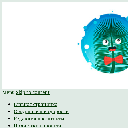
Научно-развлекательный журнал Батра
The Batrachospermum Magazine
Menu
Skip to content
Главная страничка
О журнале и водоросли
Редакция и контакты
Поддержка проекта