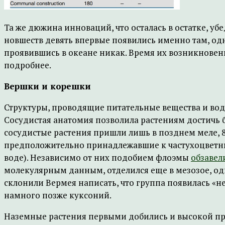
Та же дюжина инноваций, что осталась в остатке, уб
новшеств девять впервые появились именно там, одн
проявившись в океане никак. Время их возникновени
подробнее.
Вершки и корешки
Структуры, проводящие питательные вещества и воду
Сосудистая анатомия позволила растениям достичь 
сосудистые растения пришли лишь в позднем меле, 
предположительно принадлежавшие к частухоцветны
воде). Независимо от них подобием флоэмы
обзавел
молекулярным данным, отделился еще в мезозое, о
склонили Вермея написать, что группа появилась «не 
намного позже куксоний.
Наземные растения первыми добились и высокой про