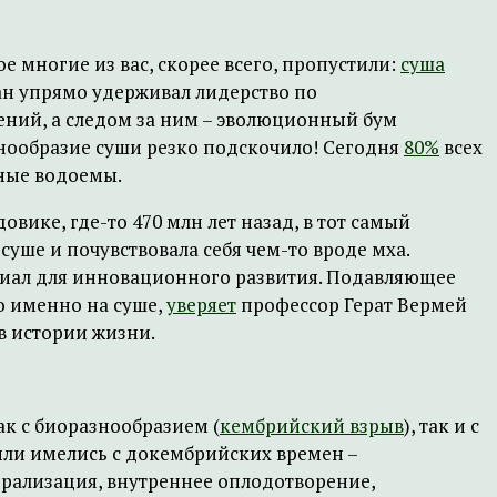
е многие из вас, скорее всего, пропустили:
суша
ан упрямо удерживал лидерство по
ений, а следом за ним – эволюционный бум
нообразие суши резко подскочило! Сегодня
80%
всех
сные водоемы.
вике, где-то 470 млн лет назад, в тот самый
уше и почувствовала себя чем-то вроде мха.
циал для инновационного развития. Подавляющее
о именно на суше,
уверяет
профессор Герат Вермей
в истории жизни.
к с биоразнообразием (
кембрийский взрыв
), так и с
или имелись с докембрийских времен –
ерализация, внутреннее оплодотворение,