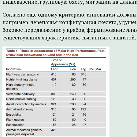
пищеварение, групповую охоту, миграции на дальние
Согласно еще одному критерию, инновации должны 
например, черепашья конфигурация скелета, удушени
боковое передвижение у крабов, формирование лиан
существующих характеристик, связанных с защитой,