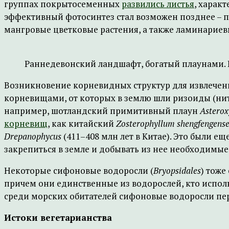
группах покрытосеменных
развились листья
, харак
эффективный фотосинтез стал возможен позднее – п
мангровые цветковые растения, а также ламинариев
Раннедевонский ландшафт, богатый плаунами. И
Возникновение корневидных структур для извлечен
корневищами, от которых в землю шли ризоиды (ните
например, шотландский примитивный плаун
Asterox
корневищ
, как китайский
Zosterophyllum shengfengens
Drepanophycus
(411–408 млн лет в Китае). Это были 
закрепиться в земле и добывать из нее необходимые 
Некоторые сифоновые водоросли (
Bryopsidales
) тоже
причем они единственные из водорослей, кто использ
среди морских обитателей сифоновые водоросли пе
Истоки вегетарианства