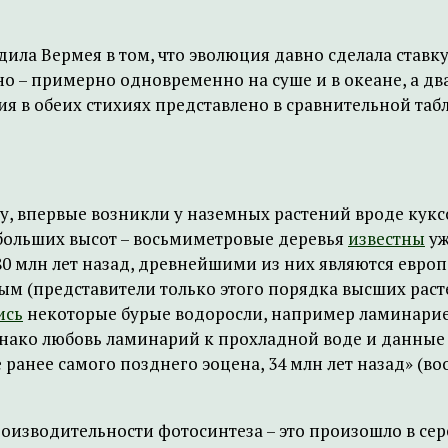
едила Вермея в том, что эволюция давно сделала став
о – примерно одновременно на суше и в океане, а два
я в обеих стихиях представлено в сравнительной таб
, впервые возникли у наземных растений вроде куксон
больших высот – восьмиметровые деревья
известны
уж
80 млн лет назад, древнейшими из них являются евро
м (представители только этого порядка высших раст
ись
некоторые бурые водоросли, например ламинарие
днако любовь ламинарий к прохладной воде и данные
ранее самого позднего эоцена, 34 млн лет назад» (воо
изводительности фотосинтеза – это произошло в сер