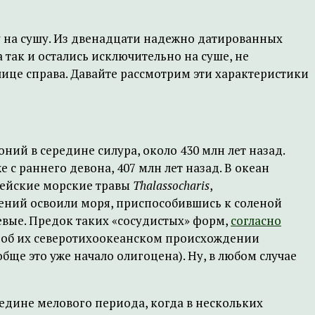
ку на сушу. Из двенадцати надежно датированных
 так и остались исключительно на суше, не
лице справа. Давайте рассмотрим эти характеристики
ий в середине силура, около 430 млн лет назад.
е с раннего девона, 407 млн лет назад. В океан
пейские морские травы
Thalassocharis
,
ений освоили моря, приспособившись к соленой
вые. Предок таких «сосудистых» форм,
согласно
 об их северотихоокеанском происхождении
бще это уже начало олигоцена). Ну, в любом случае
едине мелового периода, когда в нескольких