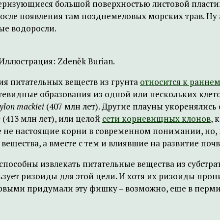
теризующиеся большой поверхностью листовой пласти
осле появления там позднемеловых морских трав. Ну
ые водоросли.
ллюстрация: Zdeněk Burian.
ия питательных веществ из грунта
относится к ранне
видные образования из одной или нескольких клеток
ylon mackiei
(407 млн лет). Другие плауны укоренялис
e
(413 млн лет), или целой
сети корневищных клонов
, 
еще не настоящие корни в современном понимании, но
вещества, а вместе с тем и влиявшие на развитие почв
 способны извлекать питательные вещества из субстр
ует ризоиды для этой цели. И хотя их ризоиды проник
рвыми придумали эту фишку – возможно, еще в перми