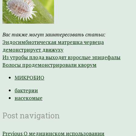
Вас также могут заинтересовать статьи:
Эндосимбиотическая матрешка червеца
демонстрирует движуху
Из утробы плода выходят взрослые эпицефалы
Волосы продемонстрировали кворум
МИКРОБИО
бактерии
насекомые
Post navigation
Previous
О медицинском использовании