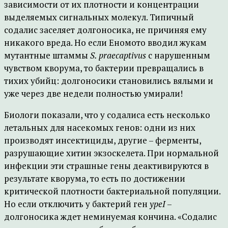
зависимости от их плотности и концентрации
выделяемых сигнальных молекул. Типичный
содалис заселяет долгоносика, не причиняя ему
никакого вреда. Но если Еномото вводил жукам
мутантные штаммы
S. praecaptivus
с нарушенным
чувством кворума, то бактерии превращались в
тихих убийц: долгоносики становились вялыми и
уже через две недели полностью умирали!
Биологи показали, что у содалиса есть несколько
летальных для насекомых генов: одни из них
производят инсектициды, другие – ферменты,
разрушающие хитин экзоскелета. При нормальной
инфекции эти страшные гены деактивируются в
результате кворума, то есть по достижении
критической плотности бактериальной популяции.
Но если отключить у бактерий ген
ypeI
–
долгоносика ждет неминуемая кончина. «Содалис