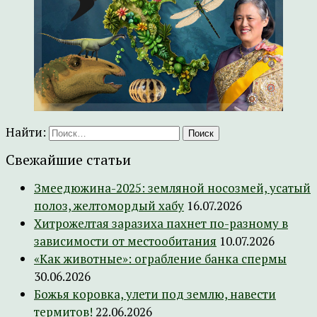
Найти:
Свежайшие статьи
Змеедюжина-2025: земляной носозмей, усатый
полоз, желтомордый хабу
16.07.2026
Хитрожелтая заразиха пахнет по-разному в
зависимости от местообитания
10.07.2026
«Как животные»: ограбление банка спермы
30.06.2026
Божья коровка, улети под землю, навести
термитов!
22.06.2026