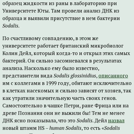
образец жидкости из раны в лабораторию при
Университете Юты. Там провели анализ ДНК из
образца и выявили присутствие в нем бактерии
Sodalis
.
По счастливому совпадению, в этом же
университете работает британский микробиолог
Колин Дейл, который когда-то и открыл этих самых
бактерий. Он сильно засомневался в результатах
анализа. Насколько ему было известно,
представители вида
Sodalis glossinidius
,
описанного
им с коллегами в 1999 году, обитают исключительно
в клетках насекомых и сильно зависят от хозяев, так
как утратили значительную часть своих генов.
Самостоятельно в чашке Петри, ране Фрица или на
древе Познания они не выжили бы! Тем не менее
ДНК ясно показывала, что это
Sodalis
. Дейл
назвал
новый штамм HS –
human Sodalis
, то есть «
Sodalis