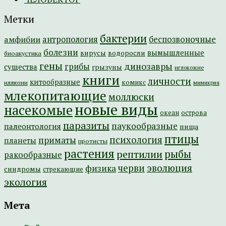
Метки
бактерии
амфибии
антропология
беспозвоночные
болезни
вымышленные
вирусы
водоросли
биоакустика
гены
динозавры
грибы
существа
грызуны
иглокожие
книги
личности
китообразные
комикс
иллюзии
мимикрия
млекопитающие
моллюски
новые виды
насекомые
острова
океан
паразиты
паукообразные
палеонтология
пища
птицы
психология
приматы
планеты
протисты
растения
рептилии
рыбы
ракообразные
эволюция
черви
физика
синдромы
стрекающие
экология
Мета