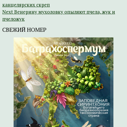
канцелярских скреп
Next
Венерину мухоловку опыляют пчела, жук и
пчеложук
СВЕЖИЙ НОМЕР