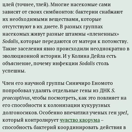
цлей (точнее, тлей). Многие насекомые сами
зависят от своих симбионтов: бактерии снабжают
их необходимыми веществами, которые
отсутствуют в их диете. В разных группах
насекомых живут разные штаммы «плененных»
Sodalis
, которые передаются от матери к потомству.
Такие заселения явно происходили неоднократно в
эволюционной истории. И у Колина Дейла есть
объяснение, почему инфекции
Sodalis
столь
успешны.
Член его научной группы Синичиро Еномото
попробовал удалять отдельные гены из ДНК
S.
praecaptivus
, чтобы посмотреть, как это повлияет на
его способности к колонизации кукурузных
долгоносиков. Особенно впечатлил ученых ген
ypeI
,
который контролирует
чувство кворума
–
способность бактерий координировать действия в