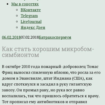
Мы в соцсетях
ВКонтакте
Telegram
LiveJournal
Яндекс Дзен
06.02.2018
07.02.2018
Батрахоспермум
Как стать хорошим микробом-
симбионтом
В октябре 2010 года пожарный-доброволец Томас
Фриц выносил спиленную яблоню, что росла за его
домом в Эвансвилле, штат Индиана (США), как
вдруг споткнулся и засадил в руку гигантскую
занозу. Он промыл рану, но рука все равно
воспалилась, так что пришлось обратиться к врачу.
Тот прописал ему антибиотиков и отправил