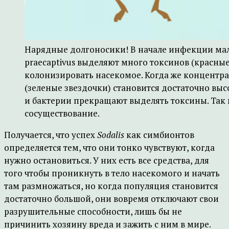
Нарядные долгоносики! В начале инфекции мал
praecaptivus выделяют много токсинов (красн
колонизировать насекомое. Когда же концентр
(зеленые звездочки) становится достаточно выс
и бактерии прекращают выделять токсины. Так
сосуществование.
Получается, что успех
Sodalis
как симбионтов
определяется тем, что они тонко чувствуют, когда
нужно остановиться. У них есть все средства, для
того чтобы проникнуть в тело насекомого и начать
там размножаться, но когда популяция становится
достаточно большой, они вовремя отключают свои
разрушительные способности, лишь бы не
причинить хозяину вреда и зажить с ним в мире.