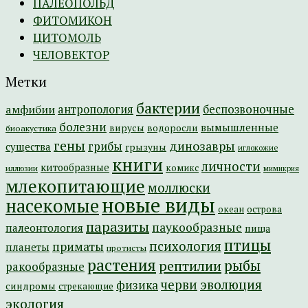
ПАЛЕОПОЛЬД
ФИТОМИКОН
ЦИТОМОЛЬ
ЧЕЛОВЕКТОР
Метки
бактерии
амфибии
антропология
беспозвоночные
болезни
вымышленные
вирусы
водоросли
биоакустика
гены
динозавры
грибы
существа
грызуны
иглокожие
книги
личности
китообразные
комикс
иллюзии
мимикрия
млекопитающие
моллюски
новые виды
насекомые
острова
океан
паразиты
паукообразные
палеонтология
пища
птицы
психология
приматы
планеты
протисты
растения
рептилии
рыбы
ракообразные
эволюция
черви
физика
синдромы
стрекающие
экология