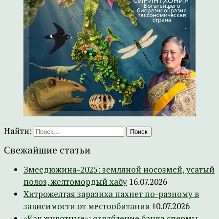
Найти:
Свежайшие статьи
Змеедюжина-2025: земляной носозмей, усатый
полоз, желтомордый хабу
16.07.2026
Хитрожелтая заразиха пахнет по-разному в
зависимости от местообитания
10.07.2026
«Как животные»: ограбление банка спермы