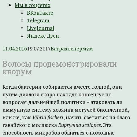
Мы в соцсетях
ВКонтакте
Telegram
LiveJournal
Яндекс Дзен
11.04.2016
19.07.2017
Батрахоспермум
Волосы продемонстрировали
кворум
Когда бактерии собираются вместе толпой, они
путем диалога скоро находят консенсус по
вопросам дальнейшей политики – атаковать ли
иммунную систему хозяина могучей биопленкой,
или же, как
Vibrio fischeri
, начать светиться на благо
гавайского моллюска
Euprymna scolopes
. Эта
способность микробов общаться с помощью