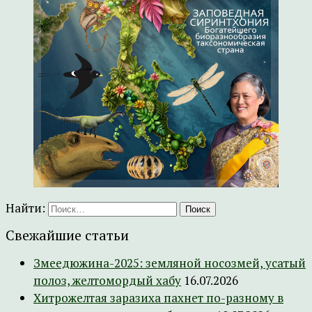
Найти:
Свежайшие статьи
Змеедюжина-2025: земляной носозмей, усатый
полоз, желтомордый хабу
16.07.2026
Хитрожелтая заразиха пахнет по-разному в