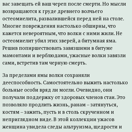
вас завещать ей ваш череп после смерти. Но мысли
возвращаются к груде древнего волчьего
остеомиелита, развалившейся перед ней на столе.
Многие повреждения настолько обширны, что
кажется невероятным, что волки с ними жили. Не
остеомиелит убил этих зверей, а битумная яма.
Решив попиршествовать завязшими в битуме
мамонтами и верблюдами, ужасные волки завязли
сами, встретив там черную смерть.
За пределами ямы волки сохраняли
дееспособность. Самостоятельно выжить настолько
больные особи вряд ли могли. Очевидно, они
получали поддержку от здоровых членов стаи. Это
позволяло продлить жизнь, ранам – затянуться,
костям – зажить, пусть и в столь скрученном и
неприглядном виде. В этой коллекции ужасов
женщина увидела следы альтруизма, щедрости и