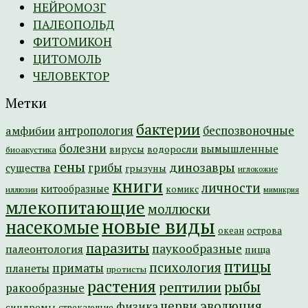
НЕЙРОМОЗГ
ПАЛЕОПОЛЬД
ФИТОМИКОН
ЦИТОМОЛЬ
ЧЕЛОВЕКТОР
Метки
бактерии
амфибии
антропология
беспозвоночные
болезни
вымышленные
вирусы
водоросли
биоакустика
гены
динозавры
грибы
существа
грызуны
иглокожие
книги
личности
китообразные
комикс
иллюзии
мимикрия
млекопитающие
моллюски
новые виды
насекомые
острова
океан
паразиты
паукообразные
палеонтология
пища
птицы
психология
приматы
планеты
протисты
растения
рептилии
рыбы
ракообразные
эволюция
черви
физика
синдромы
стрекающие