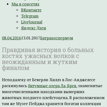
Мы в соцсетях
ВКонтакте
Telegram
LiveJournal
Яндекс Дзен
08.04.2016
13.01.2017
Батрахоспермум
Правдивая история о больных
костях ужасных волков с
неожиданным и жутким
финалом
Неподалеку от Беверли-Хиллз в Лос-Анджелесе
раскинулись
битумные озера Ла-Брея
, знаменитые
многочисленными находками вымерших
животных позднего плейстоцена. В расположенном
там же Музее Пейджа хранится богатая коллекция