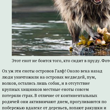
Этот енот не боится того, кто сидит в пруду. Фот
Ох уж эти еноты островов Галф! Около века назад
люди уничтожили на островах медведей, пум,
волков, остались лишь собак, и в отсутствие
крупных хищников местные еноты совсем
потеряли страх. В отличие от континентальных
родичей они активничают днем, прогуливаются по
побережью вдалеке от деревьев, лопают ракушки и