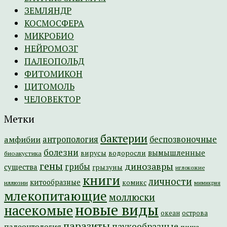
ЗЕМЛЯНДР
КОСМОСФЕРА
МИКРОБИО
НЕЙРОМОЗГ
ПАЛЕОПОЛЬД
ФИТОМИКОН
ЦИТОМОЛЬ
ЧЕЛОВЕКТОР
Метки
бактерии
амфибии
антропология
беспозвоночные
болезни
вымышленные
вирусы
водоросли
биоакустика
гены
динозавры
грибы
существа
грызуны
иглокожие
книги
личности
китообразные
комикс
иллюзии
мимикрия
млекопитающие
моллюски
новые виды
насекомые
острова
океан
паразиты
паукообразные
палеонтология
пища