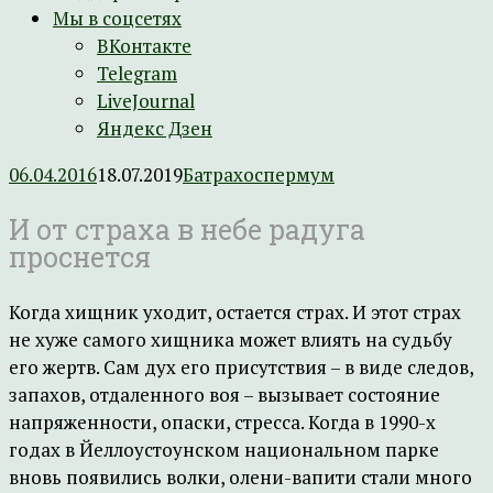
Мы в соцсетях
ВКонтакте
Telegram
LiveJournal
Яндекс Дзен
06.04.2016
18.07.2019
Батрахоспермум
И от страха в небе радуга
проснется
Когда хищник уходит, остается страх. И этот страх
не хуже самого хищника может влиять на судьбу
его жертв. Сам дух его присутствия – в виде следов,
запахов, отдаленного воя – вызывает состояние
напряженности, опаски, стресса. Когда в 1990-х
годах в Йеллоустоунском национальном парке
вновь появились волки, олени-вапити стали много