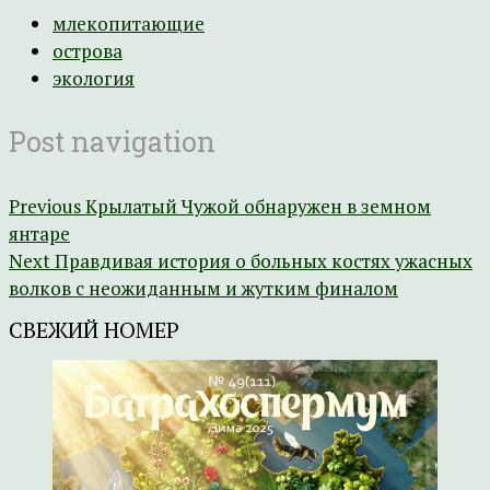
млекопитающие
острова
экология
Post navigation
Previous
Крылатый Чужой обнаружен в земном
янтаре
Next
Правдивая история о больных костях ужасных
волков с неожиданным и жутким финалом
СВЕЖИЙ НОМЕР