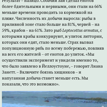
Результат – налицо. Собачий лай сделал енотов
более бдительными и нервными, они стали на 66%
меньше времени проводить за кормежкой на
пляже. Численность их добычи выросла: рыбы в
приливной зоне стало больше на 81%, червей – на
59%, крабов – на 61%. Зато рыб
Leptocottus armatus
, с
которыми крабы конкурируют, и улиток литторин,
которых они едят, стало меньше. Страх вызвал
популяционную рябь по всему побережью, повлияв
на всех его жителей – от енотов до улиток. «Мы
осуществили эксперимент и увидели именно то,
что было заявлено в Йеллоустоуне, – говорит Лиана
Занетт. – Включите боязнь хищников – и
напуганная добыча станет меньше есть. Мы
показали, что это возможно».