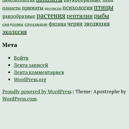
птицы
психология
приматы
планеты
протисты
растения
рептилии
рыбы
ракообразные
эволюция
черви
физика
синдромы
стрекающие
экология
Мета
Войти
Лента записей
Лента комментариев
WordPress.org
Proudly powered by WordPress
|
Theme: Apostrophe by
WordPress.com
.