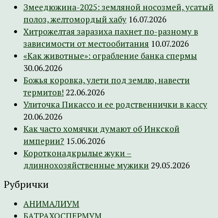
Змеедюжина-2025: земляной носозмей, усатый
полоз, желтомордый хабу
16.07.2026
Хитрожелтая заразиха пахнет по-разному в
зависимости от местообитания
10.07.2026
«Как животные»: ограбление банка спермы
30.06.2026
Божья коровка, улети под землю, навести
термитов!
22.06.2026
Улиточка Пикассо и ее родственнички в кассу
20.06.2026
Как часто хомячки думают об Инкской
империи?
15.06.2026
Коротконадкрылые жуки –
длиннохозяйственные мужики
29.05.2026
Рубрички
АНИМАЛИУМ
БАТРАХОСПЕРМУМ