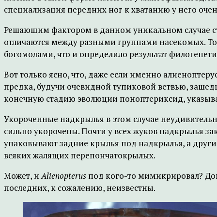
специализация передних ног к хватанию у него очень
Решающим фактором в данном уникальном случае ста
отличаются между разными группами насекомых. То
богомолами, что и определило результат филогенети
Вот только ясно, что, даже если именно алиеноптер
предка, будучи очевидной тупиковой ветвью, зашедш
конечную стадию эволюции поноптериксид, указывая,
Укороченные надкрылья в этом случае неудивительн
сильно укорочены. Почти у всех жуков надкрылья з
упаковывают задние крылья под надкрылья, а другие
всяких жалящих перепончатокрылых.
Может, и
Alienopterus
под кого-то мимикрировал? Док
последних, к сожалению, неизвестны.