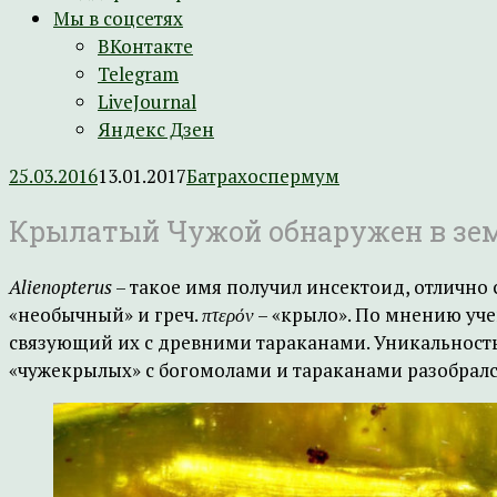
Мы в соцсетях
ВКонтакте
Telegram
LiveJournal
Яндекс Дзен
25.03.2016
13.01.2017
Батрахоспермум
Крылатый Чужой обнаружен в зе
Alienopterus
– такое имя получил инсектоид, отлично с
«необычный» и греч.
πτερόν
– «крыло». По мнению уче
связующий их с древними тараканами. Уникальност
«чужекрылых» с богомолами и тараканами разобрал