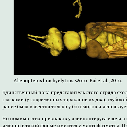
Alienopterus brachyelytrus. Фото: Bai et al., 2016.
Единственный пока представитель этого отряда схо
глазками (у современных тараканов их два), глубок
ранее была известна только у богомолов и используе
Но помимо этих признаков у алиеноптеруса еще и о
именно в такой форме имеются у мантофазматод. П