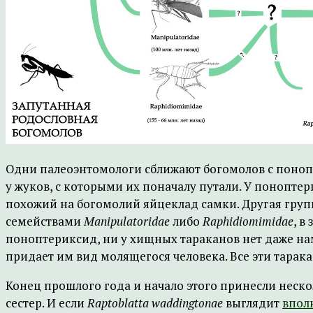
Одни палеоэнтомологи сближают богомолов с поноп
у жуков, с которыми их поначалу путали. У понопте
похожий на богомолий яйцеклад самки. Другая груп
семействами
Manipulatoridae
либо
Raphidiomimidae
, в
поноптериксид, ни у хищных тараканов нет даже нам
придает им вид молящегося человека. Все эти тарак
Конец прошлого года и начало этого принесли неско
сестер. И если
Raptoblatta
waddingtonae
выглядит
впол