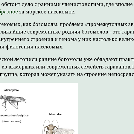
р, обстоит дело с ранними членистоногими, где впол
бразное
за морское насекомое.
екомых, как богомолы, проблема «промежуточных зве
ближайшие современные родичи богомолов – это тарака
 внутреннего строения и генома у них настолько вели
нии филогении насекомых.
ческой летописи ранние богомолы уже обладают прак
 из вымерших или современных семейств тараканов. П
 группа, которая может указать на строение непосред