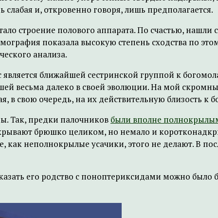
 слабая и, откровенно говоря, лишь предполагается.
ло строение полового аппарата. По счастью, нашли 
мография показала высокую степень сходства по э
ческого анализа.
ус является ближайшей сестринской группой к богомол
ей весьма далеко в своей эволюции. На мой скромный
 в свою очередь, на их действительную близость к б
ы. Так, предки палочников
были вполне полнокрылы
акрывают брюшко целиком, но немало и коротконадкр
, как неполнокрылые усачики, этого не делают. В по
азать его родство с поноптериксидами можно было бы