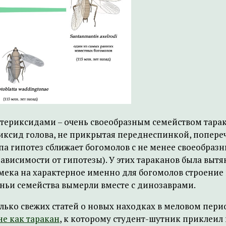
териксидами – очень своеобразным семейством тара
риксид голова, не прикрытая переднеспинкой, попере
па гипотез сближает богомолов с не менее своеобра
 зависимости от гипотезы). У этих тараканов была выт
ека на характерное именно для богомолов строение п
аньи семейства вымерли вместе с динозаврами.
лько свежих статей о новых находках в меловом пери
не как таракан
, к которому студент-шутник приклеил 