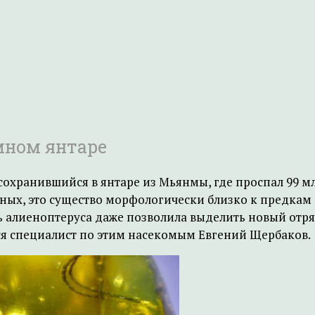
мном янтаре
охранившийся в янтаре из Мьянмы, где проспал 99 млн 
ных, это существо морфологически близко к предкам
ь алиеноптеруса даже позволила выделить новый отр
ся специалист по этим насекомым Евгений Щербаков.