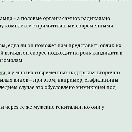
самца – а половые органы самцов радикально
тому комплексу с примитивными современными
ам, едва ли он поможет нам представить облик их
 взгляд, он скорее подходит на роль кандидата в
огомолам.
ми
, а у многих современных надкрылья вторично
ылых видов – при этом, например, стафилиниды
следнем случае это обусловлено мимикрией под
 через те же мужские гениталии, но они у