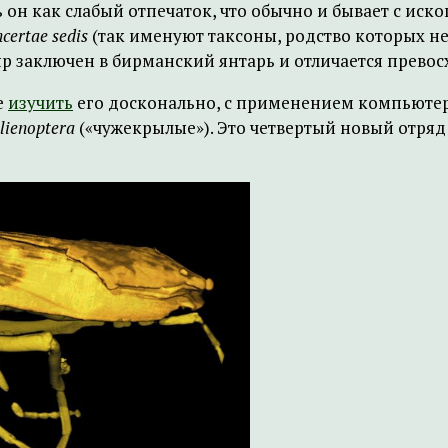
 он как слабый отпечаток, что обычно и бывает с ис
ncertae sedis
(так именуют таксоны, родство которых не
яр заключен в бирманский янтарь и отличается прево
е
изучить
его досконально, с применением компьютер
lienoptera
(«чужекрылые»). Это четвертый новый отряд 