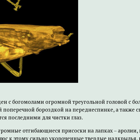
ден с богомолами огромной треугольной головой с 
ой поперечной бороздкой на переднеспинке, а также 
тся последними для чистки глаз.
громные отгибающиеся присоски на лапках – аролии,
люс к этому сильно укороченные твердые надкрылья,