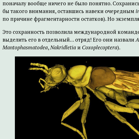
поначалу вообще ничего не было понятно. Сохранись
бы такого внимания, оставшись навеки очередным
i
по причине фрагментарности остатков). Но экземпл
Это сохранность позволила международной команд
выделить его в отдельный… отряд! Его они назвали
A
Mantophasmatodea
,
Nakridletia
и
Coxoplecoptera
).