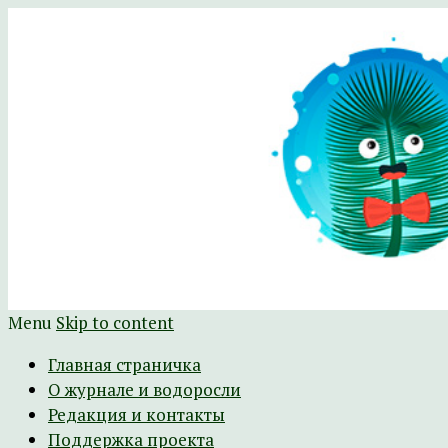
Научно-развлекательный журнал Батра
The Batrachospermum Magazine
Menu
Skip to content
Главная страничка
О журнале и водоросли
Редакция и контакты
Поддержка проекта