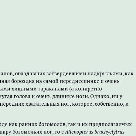
канов, обладавших затвердевшими надкрыльями, как
чная бороздка на самой переднеспинке и очень
зными хищными тараканами (а конкретно
янутая голова и очень длинные ноги. Однако, ни у
ередних хватательных ног, которое, собственно, и
оде как ранних богомолов, так и их предполагаемых
пару богомольих ног, то с
Alienopterus brachyelytrus