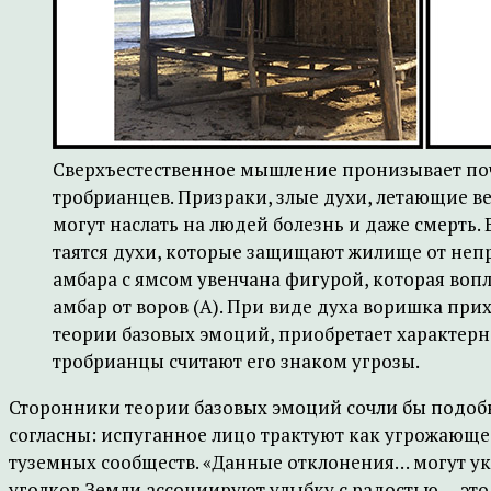
Сверхъестественное мышление пронизывает поч
тробрианцев. Призраки, злые духи, летающие в
могут наслать на людей болезнь и даже смерть.
таятся духи, которые защищают жилище от неп
амбара с ямсом увенчана фигурой, которая воп
амбар от воров (A). При виде духа воришка прихо
теории базовых эмоций, приобретает характерн
тробрианцы считают его знаком угрозы.
Сторонники теории базовых эмоций сочли бы подоб
согласны: испуганное лицо трактуют как угрожающе
туземных сообществ. «Данные отклонения… могут ука
уголков Земли ассоциируют улыбку с радостью, – эт