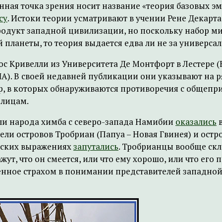
ная точка зрения носит название «теория базовых эм
су
. Истоки теории усматривают в учении Рене Декарта 
 продукт западной цивилизации, но поскольку набор
 планеты, то теория выдается едва ли не за универс
ос Кривелли из Университета Де Монтфорт в Лестере 
А). В своей недавней публикации они указывают на 
 в которых обнаруживаются противоречия с общеприня
 лицам.
ли народа химба с северо-запада Намибии
оказались
в
и островов Тробриан (Папуа – Новая Гвинея) и остро
ческих выражениях
запутались
. Тробрианцы вообще скл
т, что он смеется, или что ему хорошо, или что его 
каженное страхом в понимании представителей западн