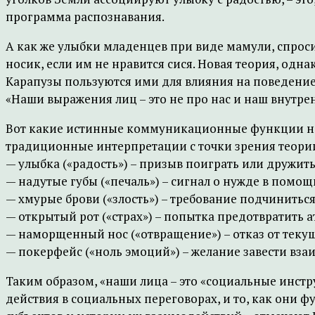
программа распознавания.
А как же улыбки младенцев при виде мамули, спроси
носик, если им не нравится сися. Новая теория, одн
Карапузы пользуются ими для влияния на поведение
«Наши выражения лиц – это не про нас и наш внутрен
Вот какие истинные коммуникационные функции несу
традиционные интерпретации с точки зрения теори
— улыбка («радость») – призыв поиграть или дружить
— надутые губы («печаль») – сигнал о нужде в помощ
— хмурые брови («злость») – требование подчиниться
— открытый рот («страх») – попытка предотвратить 
— наморщенный нос («отвращение») – отказ от теку
— покерфейс («ноль эмоций») – желание завести вза
Таким образом, «наши лица – это «социальные инстр
действия в социальных переговорах, и то, как они