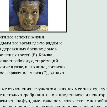
ти все аспекты жизни
едьмы все время где-то рядом и
 В деревянных бревнах домов
рошеных гостей (B). Крыша
лощает собой дух, стерегущий
дит в ужас, и его лицо, согласно
ое выражение страха (С), однако
ные отклонения результатом влияния местных культу
е не только тробрианцы, но и представители некотор
зывать на фундаментальное человеческое многообрази
о, по их мнению, скорее результат конвергентной кул