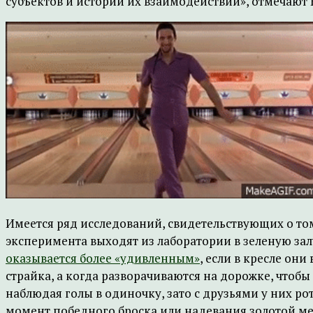
субъектов и истории их взаимодействий», отмечают
Имеется ряд исследований, свидетельствующих о том
эксперимента выходят из лаборатории в зеленую зал
оказывается более «удивленным»
, если в кресле он
страйка, а когда разворачиваются на дорожке, что
наблюдая голы в одиночку, зато с друзьями у них ро
момент победного броска или надевания золотой ме