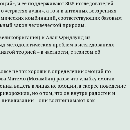
оций», и ее поддерживают 80% исследователей –
о «страстях души», а то и в античных воззрениях
 мимических комбинаций, соответствующих базовым
альный закон человеческой природы.
(Великобритания) и Алан Фридлунд из
ряд методологических проблем в исследованиях
той теорией – в частности, с тезисом об
овсе не так хороши в определении эмоций по
ва Матемо (Мозамбик) разве что улыбку смогли
онны видеть в лицах не эмоции, а скорее поведение
приворожили, но о том, что он внутри радостен и
ой цивилизации – они воспринимают как