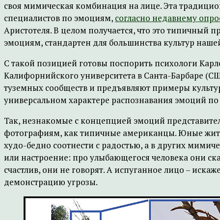
своя мимическая комбинация на лице. Эта традицион
специалистов по эмоциям,
согласно недавнему опро
Аристотеля. В целом получается, что это типичный
эмоциям, стандартен для большинства культур нашей
С такой позицией готовы поспорить психологи Карл
Калифорнийского университета в Санта-Барбаре (СШ
туземных сообществ и предъявляют примеры культур,
универсальном характере распознавания эмоций по
Так, незнакомые с концепцией эмоций представите
фотографиям, как типичные американцы. Юные жител
худо-бедно соотнести с радостью, а в других мими
или настроение: про улыбающегося человека они скажу
счастлив, они не говорят. А испуганное лицо – ис
демонстрацию угрозы.