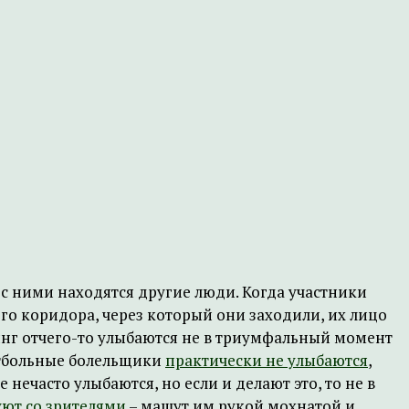
с ними находятся другие люди. Когда участники
го коридора, через который они заходили, их лицо
улинг отчего-то улыбаются не в триумфальный момент
Футбольные болельщики
практически не улыбаются
,
нечасто улыбаются, но если и делают это, то не в
уют со зрителями
– машут им рукой мохнатой и