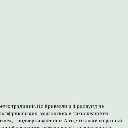
рных традиций. Но Кривелли и Фридлунд не
ых африканских, амазонских и тихоокеанских
е», – подчеркивают они. А то, что люди из разных
ьтурной эволюции, нежели какая-то врожденная