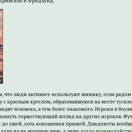
 Кривелли и Фридлунд.
, что люди активнее используют мимику, если рядом 
у с красным креслом, образовавшуюся на месте тускло
и видят человека, а тем более знакомого. Игроки в бо
бы кинуть торжествующий взгляд на других игроков. 
т до ушей, хоть кокошники пришей. Дзюдоисты вообще 
дали на их могучую шею, а лишь
когда взаимодейств