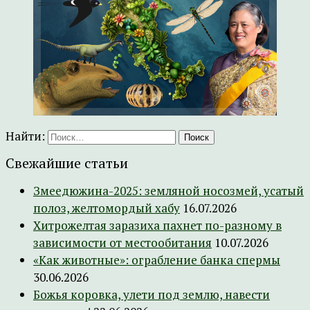
Найти:
Свежайшие статьи
Змеедюжина-2025: земляной носозмей, усатый
полоз, желтомордый хабу
16.07.2026
Хитрожелтая заразиха пахнет по-разному в
зависимости от местообитания
10.07.2026
«Как животные»: ограбление банка спермы
30.06.2026
Божья коровка, улети под землю, навести