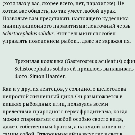
(хотя глаз у вас, скорее всего, нет, паразит же). Не
хотим вас обидеть, но так умеет любой дурак.
Позвольте вам представить настоящего кудесника
манипуляционного паразитизма: ленточный червь
Schistocephalus solidus
. Этот гельминт способен
управлять поведением рыбок… даже не заражая их.
Трехиглая колюшка (Gasterosteus aculeatus) офиг
Schistocephalus solidus ей пришлось вынашиват
Фото: Simon Haarder.
Как и у других лентецов, у солидного щелеголова
непростой жизненный цикл. Он размножается в
кишках рыбоядных птиц, пользуясь всеми
прелестями природного гермафродитизма, когда
можно спариваться с любой особью своего вида,
даже с собственным братом, а на худой конец и с
самим собой. Отложенные яйца выходят в свет в