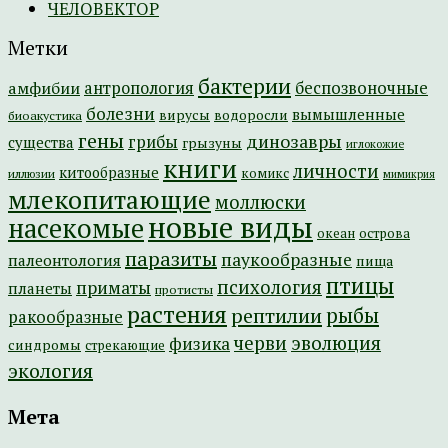
ЧЕЛОВЕКТОР
Метки
бактерии
амфибии
антропология
беспозвоночные
болезни
вымышленные
вирусы
водоросли
биоакустика
гены
динозавры
грибы
существа
грызуны
иглокожие
книги
личности
китообразные
комикс
иллюзии
мимикрия
млекопитающие
моллюски
новые виды
насекомые
острова
океан
паразиты
паукообразные
палеонтология
пища
птицы
психология
приматы
планеты
протисты
растения
рептилии
рыбы
ракообразные
эволюция
черви
физика
синдромы
стрекающие
экология
Мета