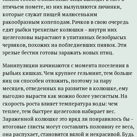
птичьем помете, из них вылупляются личинки,
которые служат пищей малюсеньким
ракообразным копеподам. Рачков в свою очередь
едят рыбки трехиглые колюшки – внутри них
щелеголовы вырастают в упитанных белобрысых
червяков, похожих на побледневших пиявок. Эти
зрелые бестии готовы заражать новых птиц.
Манипуляции начинаются с момента поселения в
рыбьих кишках. Чем крупнее гельминт, тем больше
яиц он способен отложить, поэтому за пару
месяцев, отведенных на развитие в колюшке, ему
выгодно вырасти как можно более увесистым. На
скорость роста влияет температура воды: чем
теплее, тем быстрее щелеголов набирает вес.
Зараженной колюшке это вряд ли понравилось бы –
итоговые глисты могут составлять половину ее веса,
она распухает, становится вялой и некрасивой. Будь