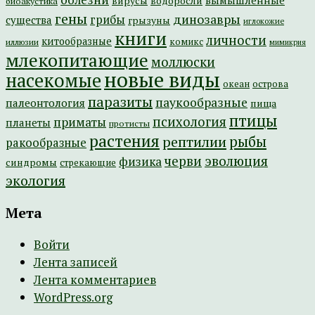
вымышленные
вирусы
водоросли
биоакустика
гены
динозавры
грибы
существа
грызуны
иглокожие
книги
личности
китообразные
комикс
иллюзии
мимикрия
млекопитающие
моллюски
новые виды
насекомые
острова
океан
паразиты
паукообразные
палеонтология
пища
птицы
психология
приматы
планеты
протисты
растения
рептилии
рыбы
ракообразные
эволюция
черви
физика
синдромы
стрекающие
экология
Мета
Войти
Лента записей
Лента комментариев
WordPress.org