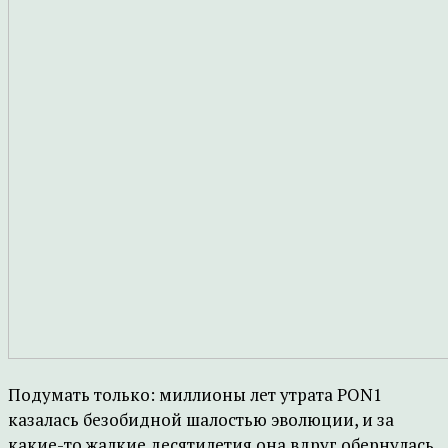
Подумать только: миллионы лет утрата PON1
казалась безобидной шалостью эволюции, и за
какие-то жалкие десятилетия она вдруг обернулась