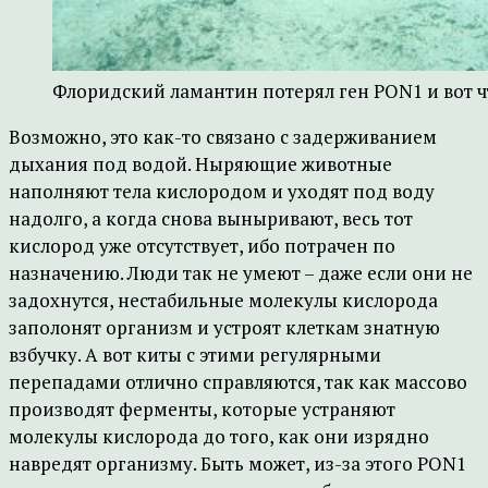
Флоридский ламантин потерял ген PON1 и вот чт
Возможно, это как-то связано с задерживанием
дыхания под водой. Ныряющие животные
наполняют тела кислородом и уходят под воду
надолго, а когда снова выныривают, весь тот
кислород уже отсутствует, ибо потрачен по
назначению. Люди так не умеют – даже если они не
задохнутся, нестабильные молекулы кислорода
заполонят организм и устроят клеткам знатную
взбучку. А вот киты с этими регулярными
перепадами отлично справляются, так как массово
производят ферменты, которые устраняют
молекулы кислорода до того, как они изрядно
навредят организму. Быть может, из-за этого PON1