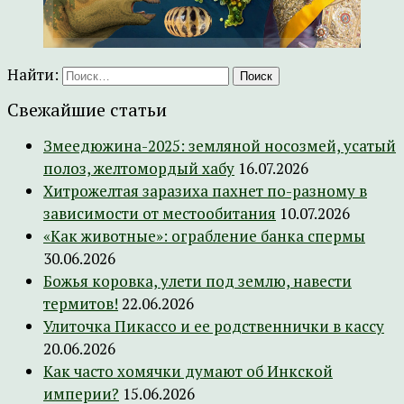
Найти:
Свежайшие статьи
Змеедюжина-2025: земляной носозмей, усатый
полоз, желтомордый хабу
16.07.2026
Хитрожелтая заразиха пахнет по-разному в
зависимости от местообитания
10.07.2026
«Как животные»: ограбление банка спермы
30.06.2026
Божья коровка, улети под землю, навести
термитов!
22.06.2026
Улиточка Пикассо и ее родственнички в кассу
20.06.2026
Как часто хомячки думают об Инкской
империи?
15.06.2026