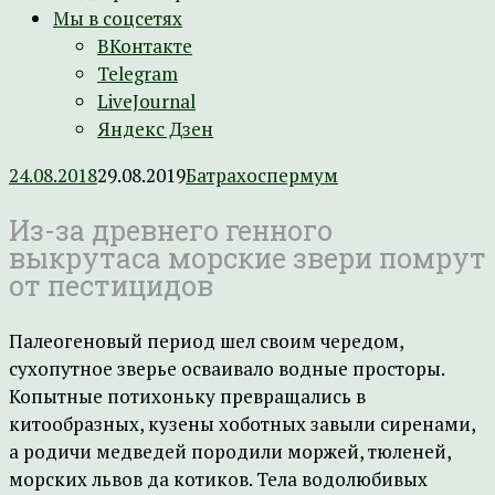
Мы в соцсетях
ВКонтакте
Telegram
LiveJournal
Яндекс Дзен
24.08.2018
29.08.2019
Батрахоспермум
Из-за древнего генного
выкрутаса морские звери помрут
от пестицидов
Палеогеновый период шел своим чередом,
сухопутное зверье осваивало водные просторы.
Копытные потихоньку превращались в
китообразных, кузены хоботных завыли сиренами,
а родичи медведей породили моржей, тюленей,
морских львов да котиков. Тела водолюбивых