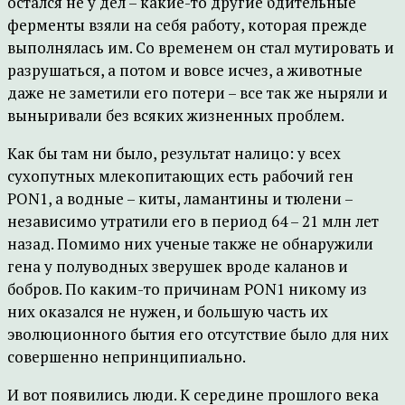
остался не у дел – какие-то другие бдительные
ферменты взяли на себя работу, которая прежде
выполнялась им. Со временем он стал мутировать и
разрушаться, а потом и вовсе исчез, а животные
даже не заметили его потери – все так же ныряли и
выныривали без всяких жизненных проблем.
Как бы там ни было, результат налицо: у всех
сухопутных млекопитающих есть рабочий ген
PON1, а водные – киты, ламантины и тюлени –
независимо утратили его в период 64 – 21 млн лет
назад. Помимо них ученые также не обнаружили
гена у полуводных зверушек вроде каланов и
бобров. По каким-то причинам PON1 никому из
них оказался не нужен, и большую часть их
эволюционного бытия его отсутствие было для них
совершенно непринципиально.
И вот появились люди. К середине прошлого века