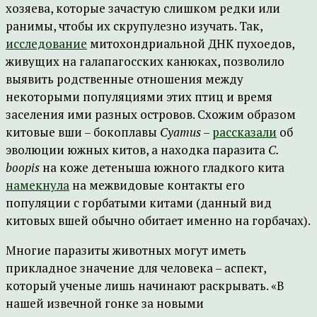
хозяева, которые зачастую слишком редки или
ранимы, чтобы их скрупулезно изучать. Так,
исследование
митохондриальной ДНК пухоедов,
живущих на галапагосских канюках, позволило
выявить родственные отношения между
некоторыми популяциями этих птиц и время
заселения ими разных островов. Схожим образом
китовые вши – бокоплавы
Cyamus
–
рассказали
об
эволюции южных китов, а находка паразита
C.
boopis
на коже детеныша южного гладкого кита
намекнула
на межвидовые контакты его
популяции с горбатыми китами (данный вид
китовых вшей обычно обитает именно на горбачах).
Многие паразиты животных могут иметь
прикладное значение для человека – аспект,
который ученые лишь начинают раскрывать. «В
нашей извечной гонке за новыми