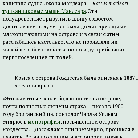
капитана судна Джона Маклеара, –
Rattus macleari
,
тушканчиковые мыши Маклеара
. Эти
полудревесные грызуны, в длину с хвостом
достигавшие полуметра, были доминирующими
млекопитающими на острове и в связи с этим
расслабились настолько, что не проявляли ни
малейшего беспокойства по поводу прибывших
первопоселенцев от людей.
Крыса с острова Рождества была описана в 1887
хотя она крыса.
«Эти животные, как и большинство на острове,
почти полностью лишены страха, – писал в 1900
году британский палеонтолог Чарльз Уильям
Эндрюс в
монографии
, посвященной острову
Рождества. – Досаждают они чрезмерно, проникая в
палатки, бегая по спящим и все опрокидывая в