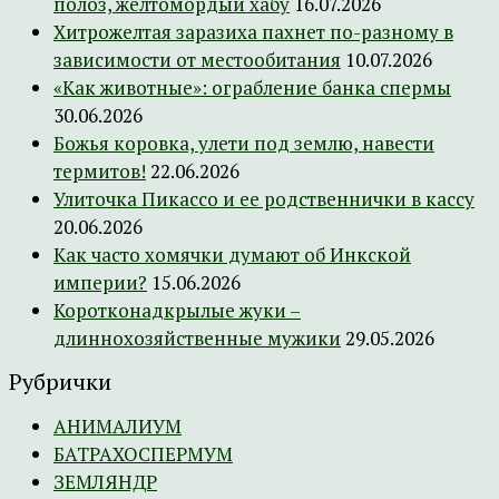
полоз, желтомордый хабу
16.07.2026
Хитрожелтая заразиха пахнет по-разному в
зависимости от местообитания
10.07.2026
«Как животные»: ограбление банка спермы
30.06.2026
Божья коровка, улети под землю, навести
термитов!
22.06.2026
Улиточка Пикассо и ее родственнички в кассу
20.06.2026
Как часто хомячки думают об Инкской
империи?
15.06.2026
Коротконадкрылые жуки –
длиннохозяйственные мужики
29.05.2026
Рубрички
АНИМАЛИУМ
БАТРАХОСПЕРМУМ
ЗЕМЛЯНДР