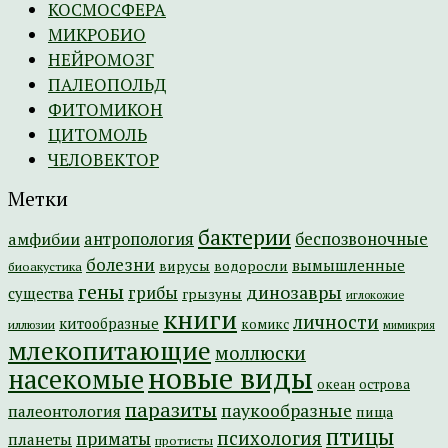
КОСМОСФЕРА
МИКРОБИО
НЕЙРОМОЗГ
ПАЛЕОПОЛЬД
ФИТОМИКОН
ЦИТОМОЛЬ
ЧЕЛОВЕКТОР
Метки
бактерии
амфибии
антропология
беспозвоночные
болезни
вымышленные
вирусы
водоросли
биоакустика
гены
динозавры
грибы
существа
грызуны
иглокожие
книги
личности
китообразные
комикс
иллюзии
мимикрия
млекопитающие
моллюски
новые виды
насекомые
острова
океан
паразиты
паукообразные
палеонтология
пища
птицы
психология
приматы
планеты
протисты