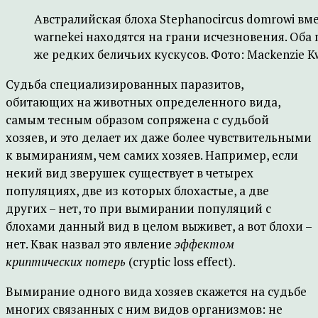
Австралийская блоха Stephanocircus domrowi вме
warnekei находятся на грани исчезновения. Оба 
же редких беличьих кускусов. Фото: Mackenzie K
Судьба специализированных паразитов,
обитающих на животных определенного вида,
самым тесным образом сопряжена с судьбой
хозяев, и это делает их даже более чувствительными
к вымираниям, чем самих хозяев. Например, если
некий вид зверушек существует в четырех
популяциях, две из которых блохастые, а две
других – нет, то при вымирании популяций с
блохами данный вид в целом выживет, а вот блохи –
нет. Квак назвал это явление
эффектом
криптических потерь
(cryptic loss effect).
Вымирание одного вида хозяев скажется на судьбе
многих связанных с ним видов организмов: не