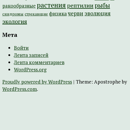
растения
рептилии
рыбы
ракообразные
эволюция
черви
физика
синдромы
стрекающие
экология
Мета
Войти
Лента записей
Лента комментариев
WordPress.org
Proudly powered by WordPress
|
Theme: Apostrophe by
WordPress.com
.