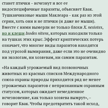
станет птички – исчезнут и все ее
видоспецифичные паразиты, объясняет Квак.
Тушканчиковые мыши Маклеара – как раз из этой
серии, хоть они и не птички (и даже не мыши).
Вместе с ними вымерли не только блохи
X. nesiotes
,
но и клещи
Ixodes nitens
, которых находили только
на тушках этих крыс. Эффект криптических потерь
означает, что многие виды паразитов находятся
под угрозой вымирания, даже если это не очевидно
ни экологам, ни хозяевам, ни самим паразитам.
«На каждый угрожаемый вид позвоночных
животных из красных списков Международного
союза охраны природы приходится ряд не менее
угрожаемых паразитов с непризнанным охранным
статусом, которых ожидает немедленное
исчезновение, как только хозяева вымрут», –
говорит Квак. Чтобы предотвратить такой исход,