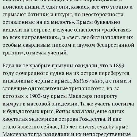
поисках пищи. А едят они, кажись, все что угодно и
сгрызают ботинки и шкуры, по неосторожности
оставленные на их милость». Крысы буквально
кишели на острове, в случае опасности «разбегаясь
во всех направлениях», и «весь лес был наполнен их
особым сварливым писком и шумом беспрестанной
грызни», отмечал ученый.
Едва ли те храбрые грызуны ожидали, что в 1899
году с очередного судна на их остров переберутся
инвазивные черные крысы,
Rattus rattus
, а с ними и
зловещие одноклеточные трипаносомы, из-за
которых к 1903-му крысы Маклеара попросту
вымрут в массовой эпидемии. Та же участь постигла
и бульдоговых крыс,
Rattus nativitatis
, еще одних
хвостатых эндемиков острова Рождества. И как
стало известно сейчас, 115 лет спустя, судьбу крыс
Маклеара тогда разделили и их непосредственные