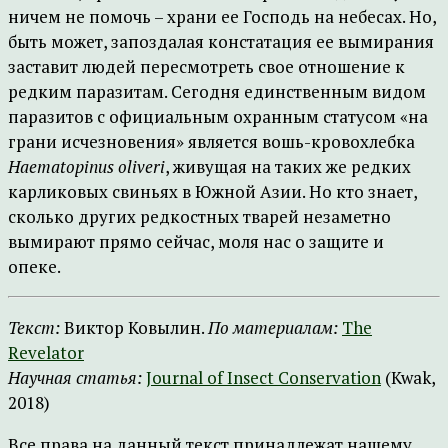
ничем не помочь – храни ее Господь на небесах. Но,
быть может, запоздалая констатация ее вымирания
заставит людей пересмотреть свое отношение к
редким паразитам. Сегодня единственным видом
паразитов с официальным охранным статусом «на
грани исчезновения» является вошь-кровохлебка
Haematopinus oliveri
, живущая на таких же редких
карликовых свиньях в Южной Азии. Но кто знает,
сколько других редкостных тварей незаметно
вымирают прямо сейчас, моля нас о защите и
опеке.
Текст:
Виктор Ковылин.
По материалам:
The
Revelator
Научная статья:
Journal of Insect Conservation
(Kwak,
2018)
Все права на данный текст принадлежат нашему