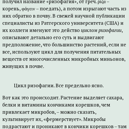
получил название «ризофагия», от греч. ῥίζα –
корень, φάγειν – поедать), а потом изрыгают часть из
них обратно в почву. В свежей научной публикации
специалисты из Ратгерского университета (США) и
их коллеги именуют это действо
циклом ризофагии
,
описывают детально его суть и выдвигают
предположение, что большинство растений, если не
все, используют цикл для получения питательных
веществ от многочисленных микробных миньонов,
живущих в почве.
Цикл ризофагии. Все предельно ясно.
Вот как это происходит. Растение выделяет сахара,
белки и витамины кончиками корешков, чем
привлекает микробов, – можно сказать,
культивирует их, «фермерствует». Микробы
подрастают и проникают в кончики корешков – там