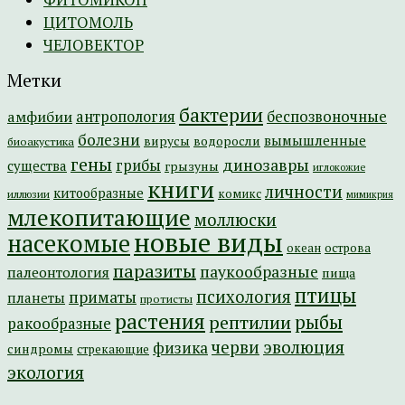
ЦИТОМОЛЬ
ЧЕЛОВЕКТОР
Метки
бактерии
амфибии
антропология
беспозвоночные
болезни
вымышленные
вирусы
водоросли
биоакустика
гены
динозавры
грибы
существа
грызуны
иглокожие
книги
личности
китообразные
комикс
иллюзии
мимикрия
млекопитающие
моллюски
новые виды
насекомые
острова
океан
паразиты
паукообразные
палеонтология
пища
птицы
психология
приматы
планеты
протисты
растения
рептилии
рыбы
ракообразные
эволюция
черви
физика
синдромы
стрекающие
экология