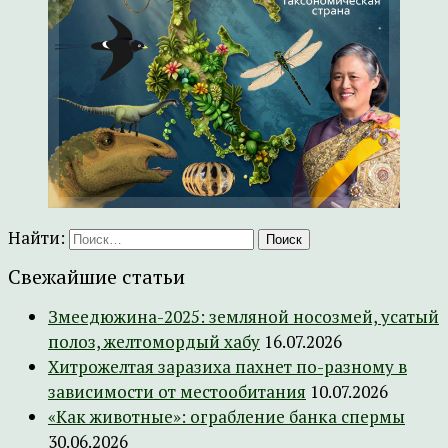
Найти:
Свежайшие статьи
Змеедюжина-2025: земляной носозмей, усатый
полоз, желтомордый хабу
16.07.2026
Хитрожелтая заразиха пахнет по-разному в
зависимости от местообитания
10.07.2026
«Как животные»: ограбление банка спермы
30.06.2026