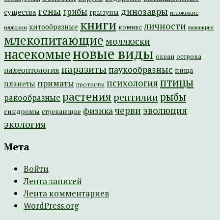
гены
динозавры
грибы
существа
грызуны
иглокожие
книги
личности
китообразные
комикс
иллюзии
мимикрия
млекопитающие
моллюски
новые виды
насекомые
острова
океан
паразиты
паукообразные
палеонтология
пища
птицы
психология
приматы
планеты
протисты
растения
рептилии
рыбы
ракообразные
эволюция
черви
физика
синдромы
стрекающие
экология
Мета
Войти
Лента записей
Лента комментариев
WordPress.org