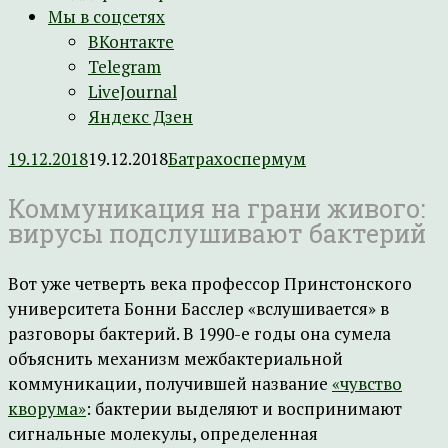
Мы в соцсетях
ВКонтакте
Telegram
LiveJournal
Яндекс Дзен
19.12.2018
19.12.2018
Батрахоспермум
Коммуникация на грани живого:
вирусы подслушивают бактерий
Вот уже четверть века профессор Принстонского
университета Бонни Басслер «вслушивается» в
разговоры бактерий. В 1990-е годы она сумела
объяснить механизм межбактериальной
коммуникации, получившей название
«чувство
кворума»
: бактерии выделяют и воспринимают
сигнальные молекулы, определенная