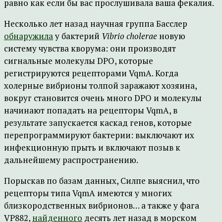
равно как если бы вас прослушивала ваша фекалия.
Несколько лет назад научная группа Басслер
обнаружила
у бактерий
Vibrio cholerae
новую
систему чувства кворума: они производят
сигнальные молекулы DPO, которые
регистрируются рецепторами VqmA. Когда
холерные вибрионы толпой заражают хозяина,
вокруг становится очень много DPO и молекулы
начинают попадать на рецепторы VqmA, в
результате запускается каскад генов, которые
перепрограммируют бактерии: выключают их
инфекционную прыть и включают позыв к
дальнейшему распространению.
Порыскав по базам данных, Силпе выяснил, что
рецепторы типа VqmA имеются у многих
близкородственных вибрионов… а также у фага
VP882,
найденного
десять лет назад в морском