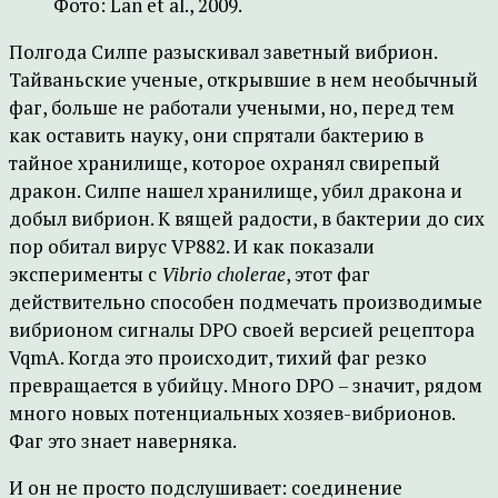
Фото: Lan et al., 2009.
Полгода Силпе разыскивал заветный вибрион.
Тайваньские ученые, открывшие в нем необычный
фаг, больше не работали учеными, но, перед тем
как оставить науку, они спрятали бактерию в
тайное хранилище, которое охранял свирепый
дракон. Силпе нашел хранилище, убил дракона и
добыл вибрион. К вящей радости, в бактерии до сих
пор обитал вирус VP882. И как показали
эксперименты с
Vibrio cholerae
, этот фаг
действительно способен подмечать производимые
вибрионом сигналы DPO своей версией рецептора
VqmA. Когда это происходит, тихий фаг резко
превращается в убийцу. Много DPO – значит, рядом
много новых потенциальных хозяев-вибрионов.
Фаг это знает наверняка.
И он не просто подслушивает: соединение