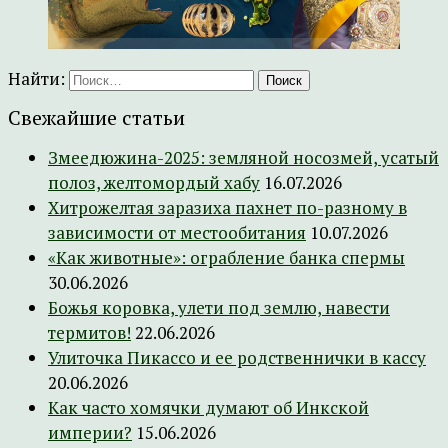
Найти:
Свежайшие статьи
Змеедюжина-2025: земляной носозмей, усатый
полоз, желтомордый хабу
16.07.2026
Хитрожелтая заразиха пахнет по-разному в
зависимости от местообитания
10.07.2026
«Как животные»: ограбление банка спермы
30.06.2026
Божья коровка, улети под землю, навести
термитов!
22.06.2026
Улиточка Пикассо и ее родственнички в кассу
20.06.2026
Как часто хомячки думают об Инкской
империи?
15.06.2026