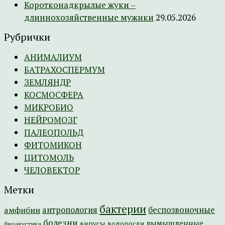
Коротконадкрылые жуки –
длиннохозяйственные мужики
29.05.2026
Рубрички
АНИМАЛИУМ
БАТРАХОСПЕРМУМ
ЗЕМЛЯНДР
КОСМОСФЕРА
МИКРОБИО
НЕЙРОМОЗГ
ПАЛЕОПОЛЬД
ФИТОМИКОН
ЦИТОМОЛЬ
ЧЕЛОВЕКТОР
Метки
бактерии
амфибии
антропология
беспозвоночные
болезни
вымышленные
вирусы
водоросли
биоакустика