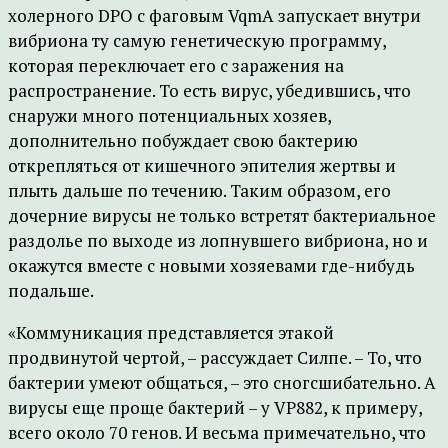
холерного DPO с фаговым VqmA запускает внутри
вибриона ту самую генетическую программу,
которая переключает его с заражения на
распространение. То есть вирус, убедившись, что
снаружи много потенциальных хозяев,
дополнительно побуждает свою бактерию
открепляться от кишечного эпителия жертвы и
плыть дальше по течению. Таким образом, его
дочерние вирусы не только встретят бактериальное
раздолье по выходе из лопнувшего вибриона, но и
окажутся вместе с новыми хозяевами где-нибудь
подальше.
«Коммуникация представляется этакой
продвинутой чертой, – рассуждает Силпе. – То, что
бактерии умеют общаться, – это сногсшибательно. А
вирусы еще проще бактерий – у VP882, к примеру,
всего около 70 генов. И весьма примечательно, что