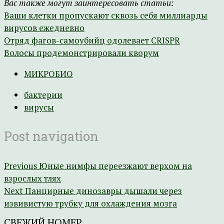
Вас также могут заинтересовать статьи:
Ваши клетки пропускают сквозь себя миллиарды
вирусов ежедневно
Отряд фагов-самоубийц одолевает CRISPR
Волосы продемонстрировали кворум
МИКРОБИО
бактерии
вирусы
Post navigation
Previous
Юные нимфы переезжают верхом на
взрослых тлях
Next
Панцирные динозавры дышали через
извивистую трубку для охлаждения мозга
СВЕЖИЙ НОМЕР