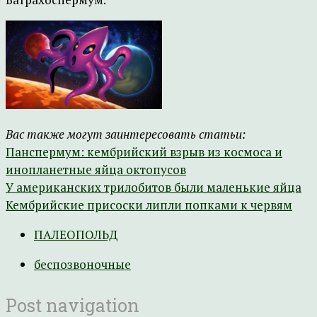
Вас также могут заинтересовать статьи:
Панспермум: кембрийский взрыв из космоса и
инопланетные яйца октопусов
У американских трилобитов были маленькие яйца
Кембрийские присоски липли попками к червям
ПАЛЕОПОЛЬД
беспозвоночные
Post navigation