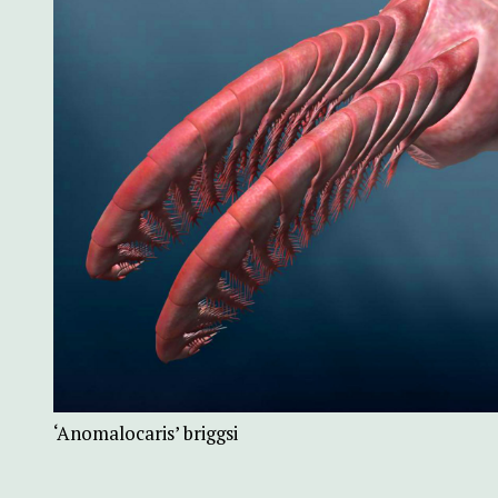
‘Anomalocaris’ briggsi