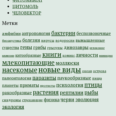
ЦИТОМОЛЬ
ЧЕЛОВЕКТОР
Метки
бактерии
амфибии
антропология
беспозвоночные
болезни
вымышленные
вирусы
водоросли
биоакустика
гены
динозавры
грибы
существа
грызуны
иглокожие
книги
личности
китообразные
комикс
иллюзии
мимикрия
млекопитающие
моллюски
новые виды
насекомые
острова
океан
паразиты
паукообразные
палеонтология
пища
птицы
психология
приматы
планеты
протисты
растения
рептилии
рыбы
ракообразные
эволюция
черви
физика
синдромы
стрекающие
экология