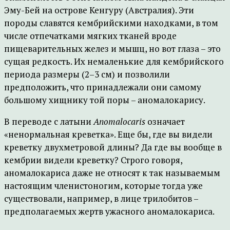
Эму-Бей на острове Кенгуру (Австралия). Эти
породы славятся кембрийскими находками, в том
числе отпечатками мягких тканей вроде
пищеварительных желез и мышц, но вот глаза – это
сущая редкость. Их немаленькие для кембрийского
периода размеры (2–3 см) и позволили
предположить, что принадлежали они самому
большому хищнику той поры – аномалокарису.
В переводе с латыни
Anomalocaris
означает
«ненормальная креветка». Еще бы, где вы видели
креветку двухметровой длины? Да где вы вообще в
кембрии видели креветку? Строго говоря,
аномалокариса даже не относят к так называемым
настоящим членистоногим, которые тогда уже
существовали, например, в лице трилобитов –
предполагаемых жертв ужасного аномалокариса.