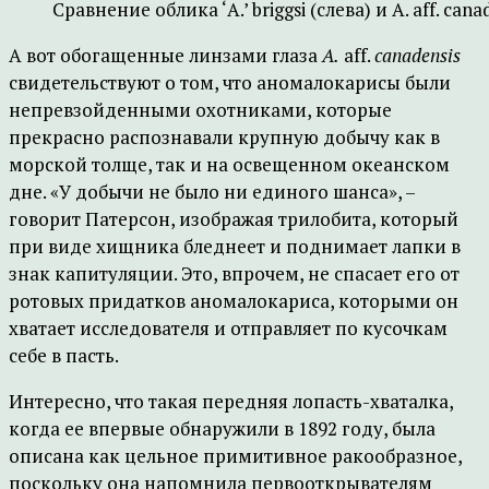
Сравнение облика ‘A.’ briggsi (слева) и A. aff. cana
А вот обогащенные линзами глаза
A.
aff.
canadensis
свидетельствуют о том, что аномалокарисы были
непревзойденными охотниками, которые
прекрасно распознавали крупную добычу как в
морской толще, так и на освещенном океанском
дне. «У добычи не было ни единого шанса», –
говорит Патерсон, изображая трилобита, который
при виде хищника бледнеет и поднимает лапки в
знак капитуляции. Это, впрочем, не спасает его от
ротовых придатков аномалокариса, которыми он
хватает исследователя и отправляет по кусочкам
себе в пасть.
Интересно, что такая передняя лопасть-хваталка,
когда ее впервые обнаружили в 1892 году, была
описана как цельное примитивное ракообразное,
поскольку она напомнила первооткрывателям