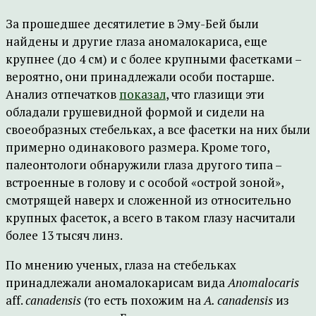
За прошедшее десятилетие в Эму-Бей были
найдены и другие глаза аномалокариса, еще
крупнее (до 4 см) и с более крупными фасетками –
вероятно, они принадлежали особи постарше.
Анализ отпечатков
показал
, что глазищи эти
обладали грушевидной формой и сидели на
своеобразных стебельках, а все фасетки на них были
примерно одинакового размера. Кроме того,
палеонтологи обнаружили глаза другого типа –
встроенные в голову и с особой «острой зоной»,
смотрящей наверх и сложенной из относительно
крупных фасеток, а всего в таком глазу насчитали
более 13 тысяч линз.
По мнению ученых, глаза на стебельках
принадлежали аномалокарисам вида
Anomalocaris
aff.
canadensis
(то есть похожим на
A. canadensis
из