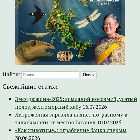
Найти:
Свежайшие статьи
Змеедюжина-2025: земляной носозмей, усатый
полоз, желтомордый хабу
16.07.2026
Хитрожелтая заразиха пахнет по-разному в
зависимости от местообитания
10.07.2026
«Как животные»: ограбление банка спермы
30.06.2026