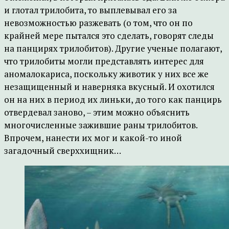
и глотал трилобита, то выплевывал его за
невозможностью разжевать (о том, что он по
крайней мере пытался это сделать, говорят следы
на панцирях трилобитов). Другие ученые полагают,
что трилобиты могли представлять интерес для
аномалокариса, поскольку животик у них все же
незащищенный и наверняка вкусный. И охотился
он на них в период их линьки, до того как панцирь
отвердевал заново, – этим можно объяснить
многочисленные зажившие раны трилобитов.
Впрочем, нанести их мог и какой-то иной
загадочный сверххищник…