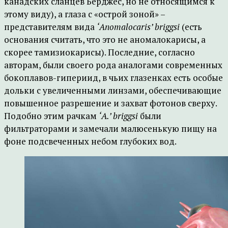
канадских сланцев Берджес, но не относящимся к
этому виду), а глаза с «острой зоной» –
представителям вида
‘Anomalocaris’ briggsi
(есть
основания считать, что это не аномалокарисы, а
скорее тамизиокарисы). Последние, согласно
авторам, были своего рода аналогами современных
бокоплавов-гипериид, в чьих глазенках есть особые
дольки с увеличенными линзами, обеспечивающие
повышенное разрешение и захват фотонов сверху.
Подобно этим рачкам
‘A.’ briggsi
были
фильтраторами и замечали малюсенькую пищу на
фоне подсвеченных небом глубоких вод.