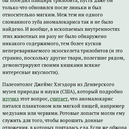
бы победил панцирь трилобита, пусть даже он
только что обновился после линьки и был
относительно мягким. Меж тем ни одного
сломанного зуба аномалокариса так и не было
найдено. И вообще, в ископаемых внутренностях
этих животных ни разу не было обнаружено
никакого содержимого, тем более кусков
неперевариваемого экзоскелета трилобитов (и это
странно, поскольку другие твари, полегшие рядом,
демонстрируют своими кишками всякие
интересные вкусности).
Палеонтолог Джеймс Хэгэдорн из Денверского
музея природы и науки (США), который подробно
изучил
этот вопрос,
считает
, что аномалокарис
питался планктоном или мягкой пищей, например
медузами или червями. Ротовые лопасти могли ему
служить для того, чтобы ворошить донные
отложения, в которых пряталась еда. Если же обжора