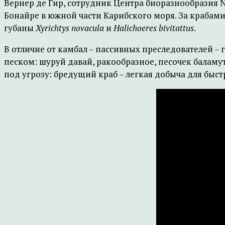
Вернер де Гир, сотрудник Центра биоразнообразия N
Бонайре в южной части Карибского моря. За крабам
губаны
Xyrichtys novacula
и
Halichoeres bivitattus
.
В отличие от камбал – пассивных преследователей – 
песком: шуруй давай, ракообразное, песочек баламу
под угрозу: бредущий краб – легкая добыча для быс