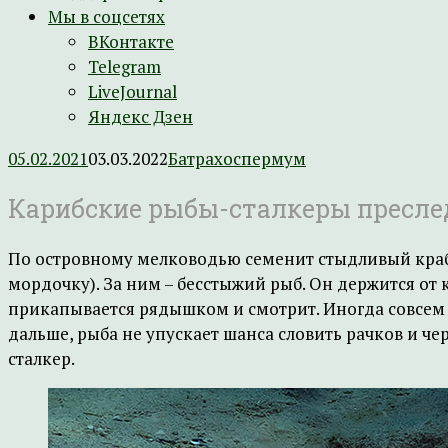
Мы в соцсетях
ВКонтакте
Telegram
LiveJournal
Яндекс Дзен
05.02.2021
03.03.2022
Батрахоспермум
Карибские рыбы-сталкеры пресл
По островному мелководью семенит стыдливый краб
мордочку). За ним – бесстыжий рыб. Он держится от 
прикапывается рядышком и смотрит. Иногда совсем р
дальше, рыба не упускает шанса словить рачков и чер
сталкер.