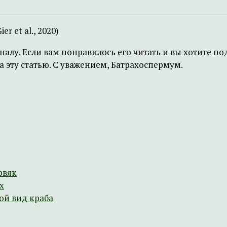
ier et al., 2020)
налу. Если вам понравилось его читать и вы хотите 
 эту статью. С уважением, Батрахоспермум.
рвяк
х
ой вид краба