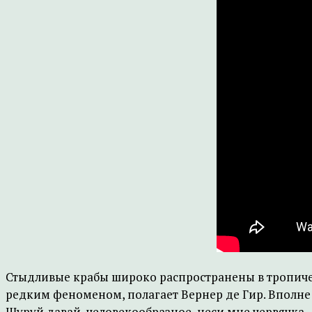
Стыдливые крабы широко распространены в тропическ
редким феноменом, полагает Вернер де Гир. Вполне 
Шуруй давай, человекообразное, неси мне червячка.