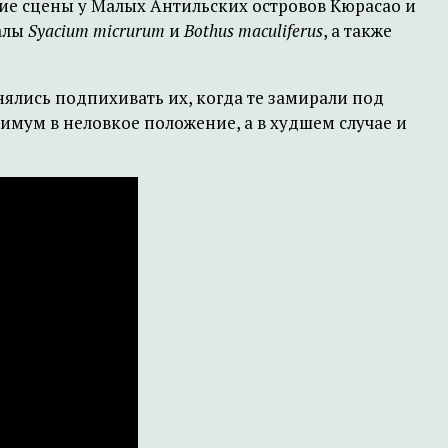
кие сцены у Малых Антильских островов Кюрасао и
алы
Syacium micrurum
и
Bothus maculiferus
, а также
снялись подпихивать их, когда те замирали под
имум в неловкое положение, а в худшем случае и