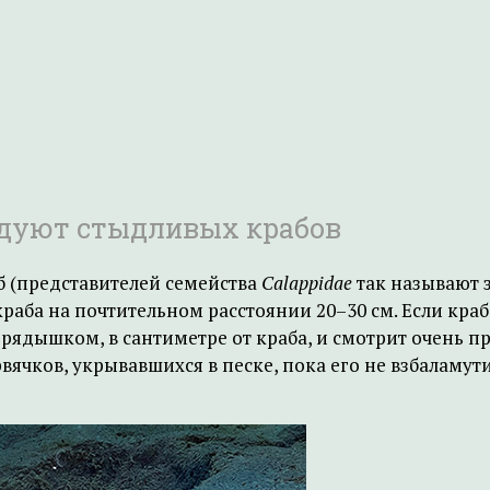
едуют стыдливых крабов
 (представителей семейства
Calappidae
так называют 
краба на почтительном расстоянии 20–30 см. Если краб
ядышком, в сантиметре от краба, и смотрит очень пр
вячков, укрывавшихся в песке, пока его не взбаламути