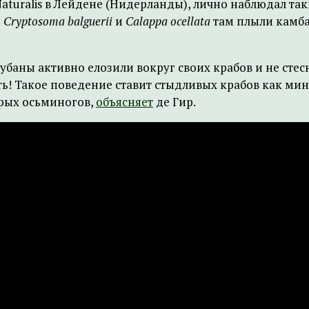
aturalis в Лейдене (Нидерланды), лично наблюдал та
и
Cryptosoma balguerii
и
Calappa ocellata
там плыли камб
губаны активно елозили вокруг своих крабов и не сте
ть! Такое поведение ставит стыдливых крабов как мин
трых осьминогов,
объясняет
де Гир.