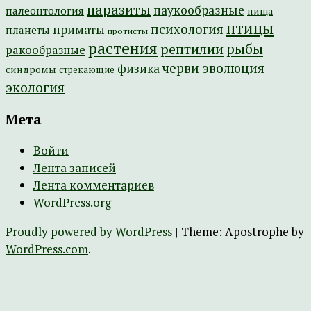
паразиты
паукообразные
палеонтология
пища
птицы
психология
приматы
планеты
протисты
растения
рептилии
рыбы
ракообразные
эволюция
черви
физика
синдромы
стрекающие
экология
Мета
Войти
Лента записей
Лента комментариев
WordPress.org
Proudly powered by WordPress
|
Theme: Apostrophe by
WordPress.com
.