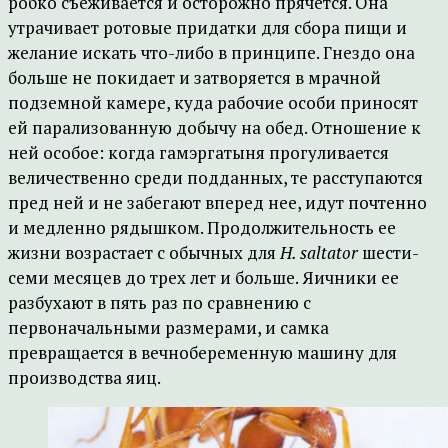
робко съеживается и осторожно прячется. Она
утрачивает ротовые придатки для сбора пищи и
желание искать что-либо в принципе. Гнездо она
больше не покидает и затворяется в мрачной
подземной камере, куда рабочие особи приносят
ей парализованную добычу на обед. Отношение к
ней особое: когда гамэргатыня прогуливается
величественно среди подданных, те расступаются
пред ней и не забегают вперед нее, идут почтенно
и медленно рядышком. Продолжительность ее
жизни возрастает с обычных для
H. saltator
шести-
семи месяцев до трех лет и больше. Яичники ее
разбухают в пять раз по сравнению с
первоначальными размерами, и самка
превращается в вечнобеременную машину для
производства яиц.