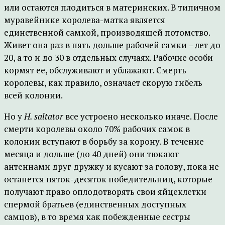
или остаются плодиться в материнских. В типичном
муравейнике королева-матка является
единственной самкой, производящей потомство.
Живет она раз в пять дольше рабочей самки – лет до
20, а то и до 30 в отдельных случаях. Рабочие особи
кормят ее, обслуживают и ублажают. Смерть
королевы, как правило, означает скорую гибель
всей колонии.
Но у
H. saltator
все устроено несколько иначе. После
смерти королевы около 70% рабочих самок в
колонии вступают в борьбу за корону. В течение
месяца и дольше (до 40 дней) они тюкают
антеннами друг дружку и кусают за голову, пока не
останется пяток-десяток победительниц, которые
получают право оплодотворять свои яйцеклетки
спермой братьев (единственных доступных
самцов), в то время как побежденные сестры