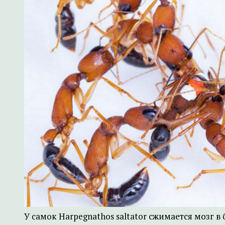
У самок Harpegnathos saltator сжимается мозг в бо