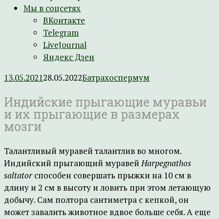
Мы в соцсетях
ВКонтакте
Telegram
LiveJournal
Яндекс Дзен
13.05.2021
28.05.2022
Батрахоспермум
Индийские прыгающие муравьи
и их прыгающие в размерах
мозги
Талантливый муравей талантлив во многом.
Индийский прыгающий муравей
Harpegnathos
saltator
способен совершать прыжки на 10 см в
длину и 2 см в высоту и ловить при этом летающую
добычу. Сам полтора сантиметра с кепкой, он
может завалить животное вдвое больше себя. А еще