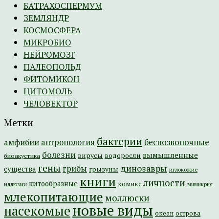
БАТРАХОСПЕРМУМ
ЗЕМЛЯНДР
КОСМОСФЕРА
МИКРОБИО
НЕЙРОМОЗГ
ПАЛЕОПОЛЬД
ФИТОМИКОН
ЦИТОМОЛЬ
ЧЕЛОВЕКТОР
Метки
бактерии
амфибии
антропология
беспозвоночные
болезни
вымышленные
вирусы
водоросли
биоакустика
гены
динозавры
грибы
существа
грызуны
иглокожие
книги
личности
китообразные
комикс
иллюзии
мимикрия
млекопитающие
моллюски
новые виды
насекомые
острова
океан