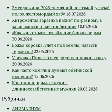
Змеедюжина-2025: земляной носозмей, усатый
полоз, желтомордый хабу
16.07.2026
Хитрожелтая заразиха пахнет по-разному в
зависимости от местообитания
10.07.2026
«Как животные»: ограбление банка спермы
30.06.2026
Божья коровка, улети под землю, навести
термитов!
22.06.2026
Улиточка Пикассо и ее родственнички в кассу
20.06.2026
Как часто хомячки думают об Инкской
империи?
15.06.2026
Коротконадкрылые жуки –
длиннохозяйственные мужики
29.05.2026
Рубрички
АНИМАЛИУМ