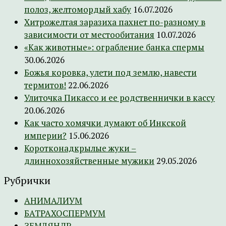
полоз, желтомордый хабу
16.07.2026
Хитрожелтая заразиха пахнет по-разному в
зависимости от местообитания
10.07.2026
«Как животные»: ограбление банка спермы
30.06.2026
Божья коровка, улети под землю, навести
термитов!
22.06.2026
Улиточка Пикассо и ее родственнички в кассу
20.06.2026
Как часто хомячки думают об Инкской
империи?
15.06.2026
Коротконадкрылые жуки –
длиннохозяйственные мужики
29.05.2026
Рубрички
АНИМАЛИУМ
БАТРАХОСПЕРМУМ
ЗЕМЛЯНДР