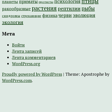
птицы
психология
приматы
планеты
протисты
растения
рептилии
рыбы
ракообразные
эволюция
черви
физика
синдромы
стрекающие
экология
Мета
Войти
Лента записей
Лента комментариев
WordPress.org
Proudly powered by WordPress
|
Theme: Apostrophe by
WordPress.com
.