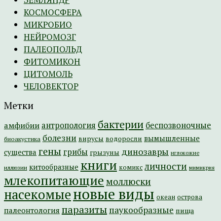
КОСМОСФЕРА
МИКРОБИО
НЕЙРОМОЗГ
ПАЛЕОПОЛЬД
ФИТОМИКОН
ЦИТОМОЛЬ
ЧЕЛОВЕКТОР
Метки
бактерии
амфибии
антропология
беспозвоночные
болезни
вымышленные
вирусы
водоросли
биоакустика
гены
динозавры
грибы
существа
грызуны
иглокожие
книги
личности
китообразные
комикс
иллюзии
мимикрия
млекопитающие
моллюски
новые виды
насекомые
острова
океан
паразиты
паукообразные
палеонтология
пища