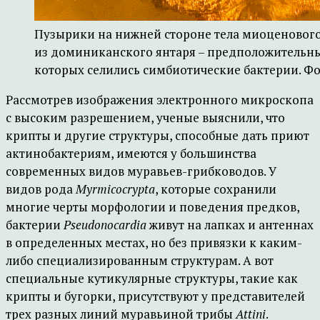
Пузырики на нижней стороне тела миоценовог
из доминиканского янтаря – предположительны
которых селились симбиотические бактерии. Фото
Рассмотрев изображения электронного микроскопа
с высоким разрешением, ученые выяснили, что
крипты и другие структуры, способные дать приют
актинобактериям, имеются у большинства
современных видов муравьев-грибководов. У
видов рода
Myrmicocrypta
, которые сохранили
многие черты морфологии и поведения предков,
бактерии
Pseudonocardia
живут на лапках и антеннах
в определенных местах, но без привязки к каким-
либо специализированным структурам. А вот
специальные кутикулярные структуры, такие как
крипты и бугорки, присутствуют у представителей
трех разных линий муравьиной трибы
Attini
.