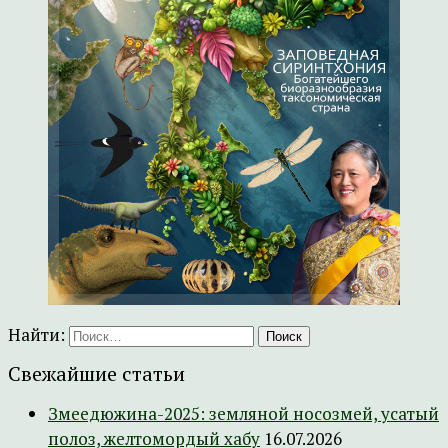
Найти:
Свежайшие статьи
Змеедюжина-2025: земляной носозмей, усатый
полоз, желтомордый хабу
16.07.2026