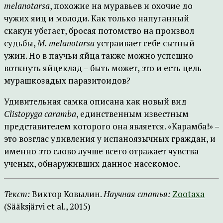
melanotarsa
, похожие на муравьев и охочие до
чужих яиц и молоди. Как только напуганный
скакун убегает, бросая потомство на произвол
судьбы,
M. melanotarsa
устраивает себе сытный
ужин. Но в паучьи яйца также можно успешно
воткнуть яйцеклад – быть может, это и есть цель
мурашкозадых паразитоидов?
Удивительная самка описана как новый вид
Clistopyga caramba
, единственным известным
представителем которого она является. «Карамба!» –
это возглас удивления у испаноязычных граждан, и
именно это слово лучше всего отражает чувства
ученых, обнаруживших данное насекомое.
Текст:
Виктор Ковылин.
Научная статья:
Zootaxa
(Sääksjärvi et al., 2015)