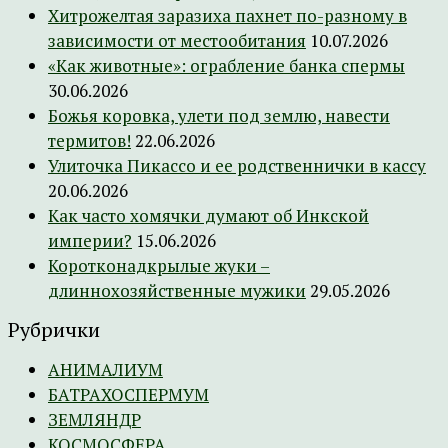
Хитрожелтая заразиха пахнет по-разному в
зависимости от местообитания
10.07.2026
«Как животные»: ограбление банка спермы
30.06.2026
Божья коровка, улети под землю, навести
термитов!
22.06.2026
Улиточка Пикассо и ее родственнички в кассу
20.06.2026
Как часто хомячки думают об Инкской
империи?
15.06.2026
Коротконадкрылые жуки –
длиннохозяйственные мужики
29.05.2026
Рубрички
АНИМАЛИУМ
БАТРАХОСПЕРМУМ
ЗЕМЛЯНДР
КОСМОСФЕРА