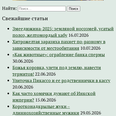
Найти:
Свежайшие статьи
Змеедюжина-2025: земляной носозмей, усатый
полоз, желтомордый хабу
16.07.2026
Хитрожелтая заразиха пахнет по-разному в
зависимости от местообитания
10.07.2026
«Как животные»: ограбление банка спермы
30.06.2026
Божья коровка, улети под землю, навести
термитов!
22.06.2026
Улиточка Пикассо и ее родственнички в кассу
20.06.2026
Как часто хомячки думают об Инкской
империи?
15.06.2026
Коротконадкрылые жуки –
длиннохозяйственные мужики
29.05.2026