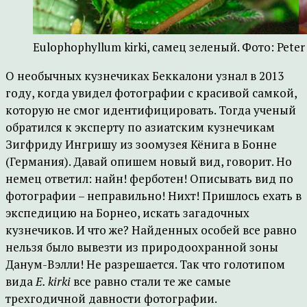
Eulophophyllum kirki, самец зеленый. Фото: Peter K
О необычных кузнечиках Беккалони узнал в 2013
году, когда увидел фотографии с красивой самкой,
которую не смог идентифицировать. Тогда ученый
обратился к эксперту по азиатским кузнечикам
Зигфриду Ингришу из зоомузея Кёнига в Бонне
(Германия). Давай опишем новый вид, говорит. Но
немец ответил: найн! ферботен! Описывать вид по
фотографии – неправильно! Нихт! Пришлось ехать в
экспедицию на Борнео, искать загадочных
кузнечиков. И что же? Найденных особей все равно
нельзя было вывезти из природоохранной зоны
Данум-Вэлли! Не разрешается. Так что голотипом
вида
E. kirki
все равно стали те же самые
трехгодичной давности фотографии.