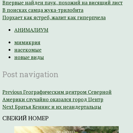
Впервые найден паук, похожий на висящий лист
В поисках самца жука-трилобита
Порхает как ястреб, жалит как гиперпчела
АНИМАЛИУМ
мимикрия
насекомые
новые виды
Post navigation
Previous
Географическим центром Северной
Америки случайно оказался город Центр
Next
Братья Кеннис и их неандертальцы
СВЕЖИЙ НОМЕР