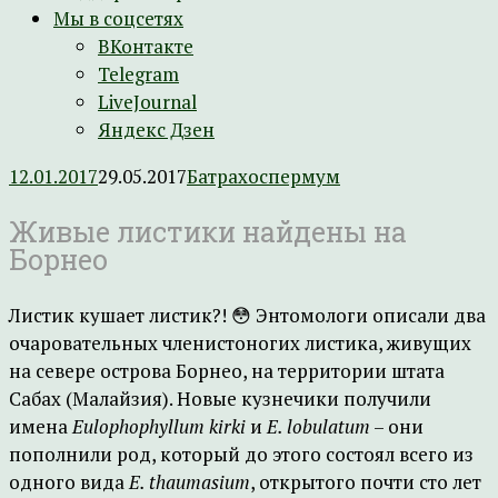
Мы в соцсетях
ВКонтакте
Telegram
LiveJournal
Яндекс Дзен
12.01.2017
29.05.2017
Батрахоспермум
Живые листики найдены на
Борнео
Листик кушает листик?! 😳 Энтомологи описали два
очаровательных членистоногих листика, живущих
на севере острова Борнео, на территории штата
Сабах (Малайзия). Новые кузнечики получили
имена
Eulophophyllum kirki
и
E. lobulatum
– они
пополнили род, который до этого состоял всего из
одного вида
E. thaumasium
, открытого почти сто лет