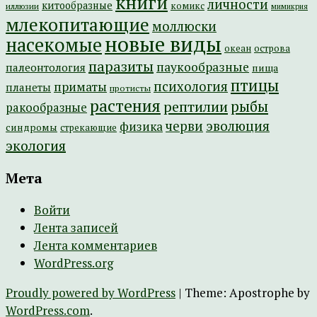
книги
личности
китообразные
комикс
иллюзии
мимикрия
млекопитающие
моллюски
новые виды
насекомые
острова
океан
паразиты
паукообразные
палеонтология
пища
птицы
психология
приматы
планеты
протисты
растения
рептилии
рыбы
ракообразные
эволюция
черви
физика
синдромы
стрекающие
экология
Мета
Войти
Лента записей
Лента комментариев
WordPress.org
Proudly powered by WordPress
|
Theme: Apostrophe by
WordPress.com
.