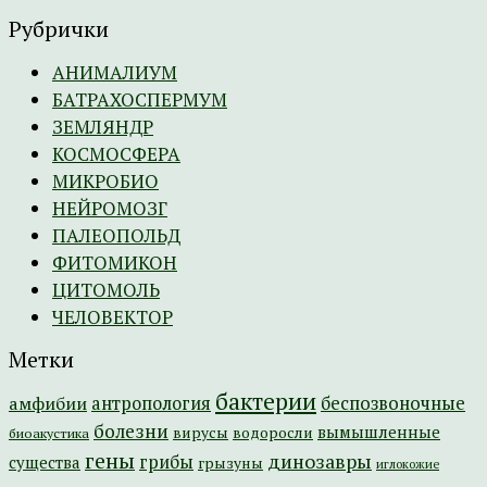
Рубрички
АНИМАЛИУМ
БАТРАХОСПЕРМУМ
ЗЕМЛЯНДР
КОСМОСФЕРА
МИКРОБИО
НЕЙРОМОЗГ
ПАЛЕОПОЛЬД
ФИТОМИКОН
ЦИТОМОЛЬ
ЧЕЛОВЕКТОР
Метки
бактерии
амфибии
антропология
беспозвоночные
болезни
вымышленные
вирусы
водоросли
биоакустика
гены
динозавры
грибы
существа
грызуны
иглокожие