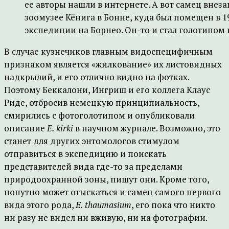
ее авторы нашли в интернете. А вот самец внеза
зоомузее Кёнига в Бонне, куда был помещен в 1
экспедиции на Борнео. Он-то и стал голотипом ви
В случае кузнечиков главным видоспецифичным
признаком является «жилкование» их листовидных
надкрылий, и его отлично видно на фотках.
Поэтому Беккалони, Ингриш и его коллега Клаус
Риде, отбросив немецкую принципиальность,
смирились с фотоголотипом и опубликовали
описание
E. kirki
в научном журнале. Возможно, это
станет для других энтомологов стимулом
отправиться в экспедицию и поискать
представителей вида где-то за пределами
природоохранной зоны, пишут они. Кроме того,
попутно может отыскаться и самец самого первого
вида этого рода,
E. thaumasium
, его пока что никто
ни разу не видел ни вживую, ни на фотографии.