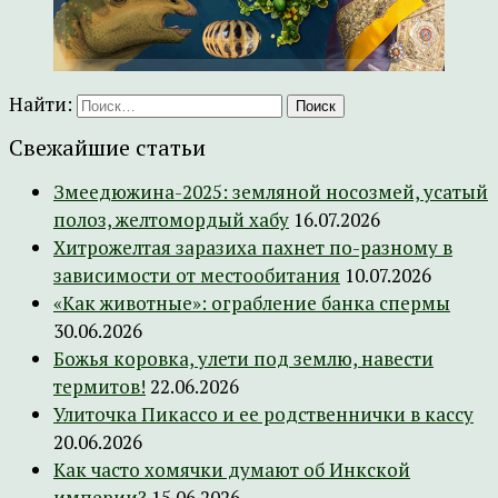
Найти:
Свежайшие статьи
Змеедюжина-2025: земляной носозмей, усатый
полоз, желтомордый хабу
16.07.2026
Хитрожелтая заразиха пахнет по-разному в
зависимости от местообитания
10.07.2026
«Как животные»: ограбление банка спермы
30.06.2026
Божья коровка, улети под землю, навести
термитов!
22.06.2026
Улиточка Пикассо и ее родственнички в кассу
20.06.2026
Как часто хомячки думают об Инкской
империи?
15.06.2026