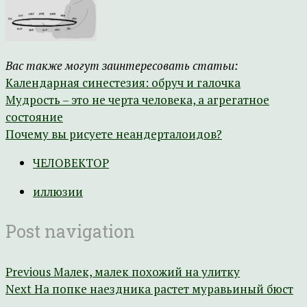
Вас также могут заинтересовать статьи:
Календарная синестезия: обруч и галочка
Мудрость – это не черта человека, а агрегатное
состояние
Почему вы рисуете неандерталоидов?
ЧЕЛОВЕКТОР
иллюзии
Post navigation
Previous
Малек, малек похожий на улитку
Next
На попке наездника растет муравьиный бюст