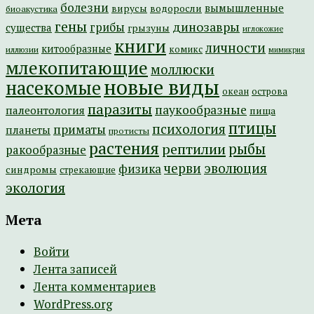
болезни
вымышленные
вирусы
водоросли
биоакустика
гены
динозавры
грибы
существа
грызуны
иглокожие
книги
личности
китообразные
комикс
иллюзии
мимикрия
млекопитающие
моллюски
новые виды
насекомые
острова
океан
паразиты
паукообразные
палеонтология
пища
птицы
психология
приматы
планеты
протисты
растения
рептилии
рыбы
ракообразные
эволюция
черви
физика
синдромы
стрекающие
экология
Мета
Войти
Лента записей
Лента комментариев
WordPress.org