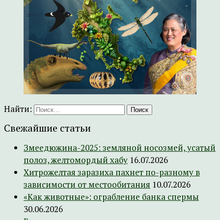
Найти:
Свежайшие статьи
Змеедюжина-2025: земляной носозмей, усатый
полоз, желтомордый хабу
16.07.2026
Хитрожелтая заразиха пахнет по-разному в
зависимости от местообитания
10.07.2026
«Как животные»: ограбление банка спермы
30.06.2026