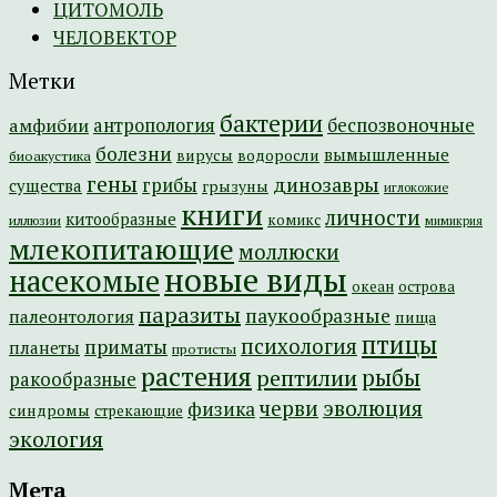
ЦИТОМОЛЬ
ЧЕЛОВЕКТОР
Метки
бактерии
амфибии
антропология
беспозвоночные
болезни
вымышленные
вирусы
водоросли
биоакустика
гены
динозавры
грибы
существа
грызуны
иглокожие
книги
личности
китообразные
комикс
иллюзии
мимикрия
млекопитающие
моллюски
новые виды
насекомые
острова
океан
паразиты
паукообразные
палеонтология
пища
птицы
психология
приматы
планеты
протисты
растения
рептилии
рыбы
ракообразные
эволюция
черви
физика
синдромы
стрекающие
экология
Мета