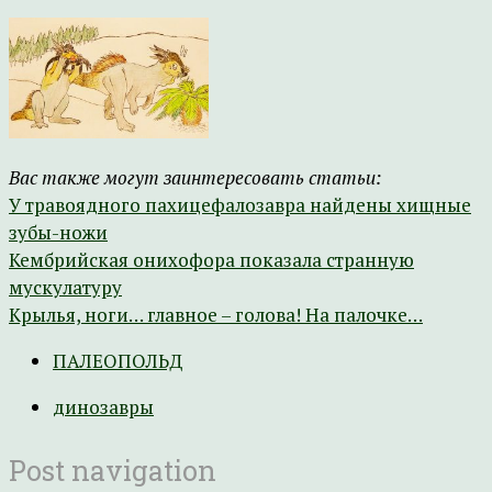
Вас также могут заинтересовать статьи:
У травоядного пахицефалозавра найдены хищные
зубы-ножи
Кембрийская онихофора показала странную
мускулатуру
Крылья, ноги… главное – голова! На палочке…
ПАЛЕОПОЛЬД
динозавры
Post navigation