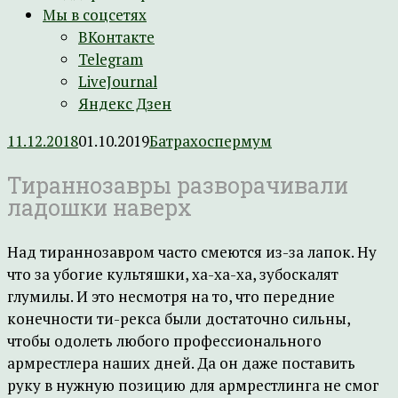
Мы в соцсетях
ВКонтакте
Telegram
LiveJournal
Яндекс Дзен
11.12.2018
01.10.2019
Батрахоспермум
Тираннозавры разворачивали
ладошки наверх
Над тираннозавром часто смеются из-за лапок. Ну
что за убогие культяшки, ха-ха-ха, зубоскалят
глумилы. И это несмотря на то, что передние
конечности ти-рекса были достаточно сильны,
чтобы одолеть любого профессионального
армрестлера наших дней. Да он даже поставить
руку в нужную позицию для армрестлинга не смог