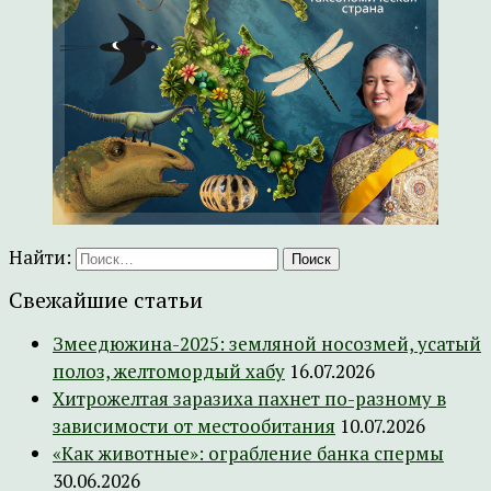
Найти:
Свежайшие статьи
Змеедюжина-2025: земляной носозмей, усатый
полоз, желтомордый хабу
16.07.2026
Хитрожелтая заразиха пахнет по-разному в
зависимости от местообитания
10.07.2026
«Как животные»: ограбление банка спермы
30.06.2026