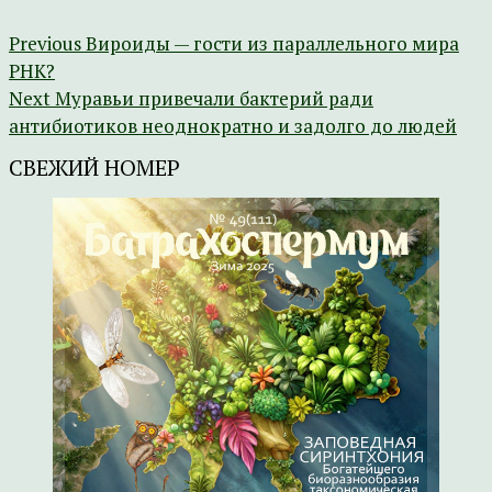
Previous
Вироиды — гости из параллельного мира
РНК?
Next
Муравьи привечали бактерий ради
антибиотиков неоднократно и задолго до людей
СВЕЖИЙ НОМЕР