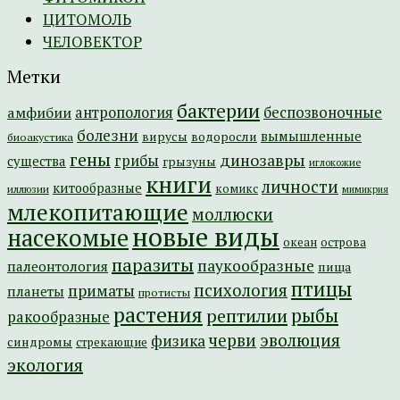
ЦИТОМОЛЬ
ЧЕЛОВЕКТОР
Метки
бактерии
амфибии
антропология
беспозвоночные
болезни
вымышленные
вирусы
водоросли
биоакустика
гены
динозавры
грибы
существа
грызуны
иглокожие
книги
личности
китообразные
комикс
иллюзии
мимикрия
млекопитающие
моллюски
новые виды
насекомые
острова
океан
паразиты
паукообразные
палеонтология
пища
птицы
психология
приматы
планеты
протисты
растения
рептилии
рыбы
ракообразные
эволюция
черви
физика
синдромы
стрекающие
экология