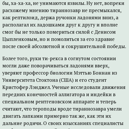
бы, ха-ха-ха, не унимаются язвилы. Ну нет, вопреки
расхожему мнению тираннозавр не пресмыкался,
как рептилоид, держа ручонки ладонями вниз, а
располагал их ладошками друг к другу и вполне
смог бы не только помериться силой с Денисом
Цыпленковым, но и помолиться за его здравие
после своей абсолютной и сокрушительной победы.
Более того, руки ти-рекса в согнутом состоянии
могли даже поворачиваться ладонями вверх,
уверяют профессор биологии Мэттью Боннан из
Университета Стоктона (США) и его студент
Кристофер Лэнджел. Ученые исследовали движения
передних конечностей аллигатора и индейки в
специальном рентгеновском аппарате и теперь
считают, что тероподы вроде тираннозавра умели
двигать лапками примерно так же, как эти их
дальние родичи. О своих изысканиях специалисты