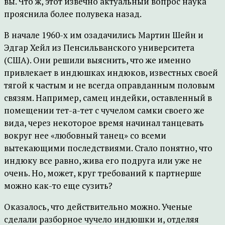
вы. Что ж, этот извечно актуальный вопрос наука
прояснила более полувека назад.
В начале 1960-х им озадачились Мартин Шейн и
Эдгар Хейл из Пенсильванского университета
(США). Они решили выяснить, что же именно
привлекает в индюшках индюков, известных своей
тягой к частым и не всегда оправданным половым
связям. Например, самец индейки, оставленный в
помещении тет-а-тет с чучелом самки своего же
вида, через некоторое время начинал танцевать
вокруг нее «любовный танец» со всеми
вытекающими последствиями. Стало понятно, что
индюку все равно, жива его подруга или уже не
очень. Но, может, круг требований к партнерше
можно как-то еще сузить?
Оказалось, что действительно можно. Ученые
сделали разборное чучело индюшки и, отделяя