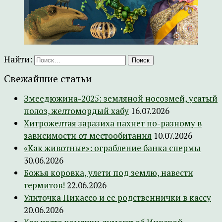
Найти:
Свежайшие статьи
Змеедюжина-2025: земляной носозмей, усатый
полоз, желтомордый хабу
16.07.2026
Хитрожелтая заразиха пахнет по-разному в
зависимости от местообитания
10.07.2026
«Как животные»: ограбление банка спермы
30.06.2026
Божья коровка, улети под землю, навести
термитов!
22.06.2026
Улиточка Пикассо и ее родственнички в кассу
20.06.2026