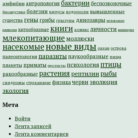
бактерии
амфибии
антропология
беспозвоночные
болезни
вымышленные
вирусы
водоросли
биоакустика
гены
динозавры
грибы
существа
грызуны
иглокожие
книги
личности
китообразные
комикс
иллюзии
мимикрия
млекопитающие
моллюски
новые виды
насекомые
острова
океан
паразиты
паукообразные
палеонтология
пища
птицы
психология
приматы
планеты
протисты
растения
рептилии
рыбы
ракообразные
эволюция
черви
физика
синдромы
стрекающие
экология
Мета
Войти
Лента записей
Лента комментариев