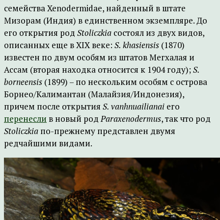
семейства Xenodermidae, найденный в штате
Мизорам (Индия) в единственном экземпляре. До
его открытия род
Stoliczkia
состоял из двух видов,
описанных еще в XIX веке:
S. khasiensis
(1870)
известен по двум особям из штатов Мегхалая и
Ассам (вторая находка относится к 1904 году);
S.
borneensis
(1899) – по нескольким особям с острова
Борнео/Калимантан (Малайзия/Индонезия),
причем после открытия
S. vanhnuailianai
его
перенесли
в новый род
Paraxenodermus
, так что род
Stoliczkia
по-прежнему представлен двумя
редчайшими видами.