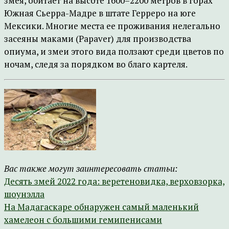
змея, обитает на высоте 1600–2200 метров в горах
Южная Сьерра-Мадре в штате Герреро на юге
Мексики. Многие места ее проживания нелегально
засеяны маками (Papaver) для производства
опиума, и змеи этого вида ползают среди цветов по
ночам, следя за порядком во благо картеля.
Вас также могут заинтересовать статьи:
Десять змей 2022 года: веретеновидка, верховзорка,
шоунэлла
На Мадагаскаре обнаружен самый маленький
хамелеон с большими гемипенисами