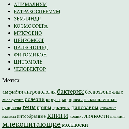
АНИМАЛИУМ
БАТРАХОСПЕРМУМ
ЗЕМЛЯНДР
КОСМОСФЕРА
МИКРОБИО
НЕЙРОМОЗГ
ПАЛЕОПОЛЬД
ФИТОМИКОН
ЦИТОМОЛЬ
ЧЕЛОВЕКТОР
Метки
бактерии
амфибии
антропология
беспозвоночные
болезни
вымышленные
вирусы
водоросли
биоакустика
гены
динозавры
грибы
существа
грызуны
иглокожие
книги
личности
китообразные
комикс
иллюзии
мимикрия
млекопитающие
моллюски