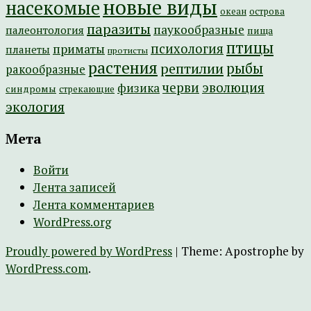
новые виды
насекомые
острова
океан
паразиты
паукообразные
палеонтология
пища
птицы
психология
приматы
планеты
протисты
растения
рептилии
рыбы
ракообразные
эволюция
черви
физика
синдромы
стрекающие
экология
Мета
Войти
Лента записей
Лента комментариев
WordPress.org
Proudly powered by WordPress
|
Theme: Apostrophe by
WordPress.com
.