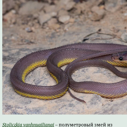
Stoliczkia vanhnuailianai
– полуметровый змей из