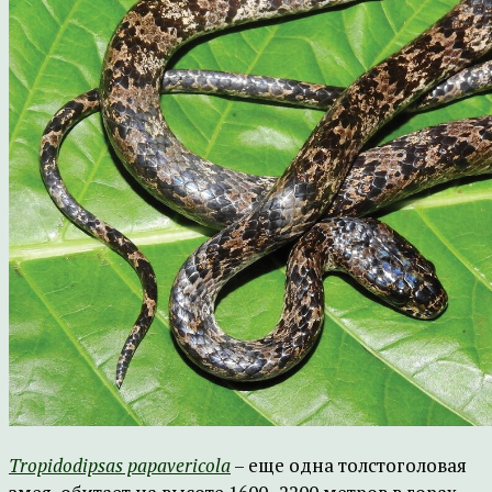
Tropidodipsas papavericola
– еще одна толстоголовая