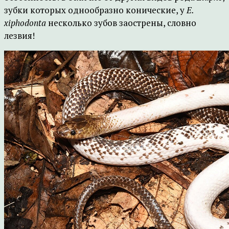
зубки которых однообразно конические, у
E.
xiphodonta
несколько зубов заострены, словно
лезвия!