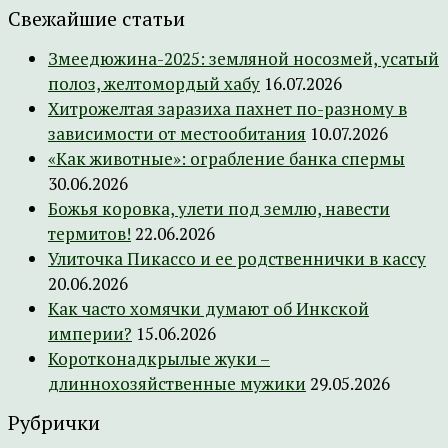
Свежайшие статьи
Змеедюжина-2025: земляной носозмей, усатый
полоз, желтомордый хабу
16.07.2026
Хитрожелтая заразиха пахнет по-разному в
зависимости от местообитания
10.07.2026
«Как животные»: ограбление банка спермы
30.06.2026
Божья коровка, улети под землю, навести
термитов!
22.06.2026
Улиточка Пикассо и ее родственнички в кассу
20.06.2026
Как часто хомячки думают об Инкской
империи?
15.06.2026
Коротконадкрылые жуки –
длиннохозяйственные мужики
29.05.2026
Рубрички