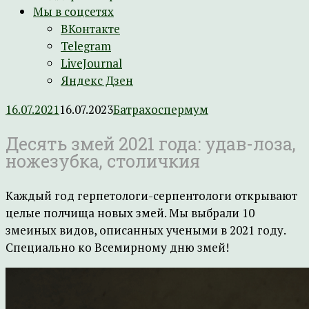
Мы в соцсетях
ВКонтакте
Telegram
LiveJournal
Яндекс Дзен
16.07.2021
16.07.2023
Батрахоспермум
Десять змей 2021 года: удав-лоза,
ножезубка, столичкия
Каждый год герпетологи-серпентологи открывают
целые полчища новых змей. Мы выбрали 10
змеиных видов, описанных учеными в 2021 году.
Специально ко Всемирному дню змей!