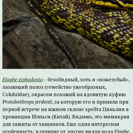
Elaphe xiphodonta
– безобидный, хоть и «ножезубый»,
лазающий полоз (семейство ужеобразных,
Colubridae), окрасом похожий на ядовитую куфию
Protobothrops jerdonii
, за которую его и приняли при
первой встрече на южном склоне хребта Циньлин в
провинции Шэньси (Китай). Видимо, это мимикрия
для защиты от хищников. Еще одна интересная
особенность: в отличие от других видов рода
Elaphe
,