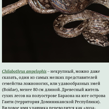
Chilabothrus ampelophis
– некрупный, можно даже
сказать, один из самых мелких представителей
семейства ложноногих, или удавообразных змей
(Boidae), менее 80 см длиной. Древесный житель
сухих лесов на полуострове Бараона на юге острова
Гаити (территория Доминиканской Республики).
Видовое имя удавчика переводится как «лоза-