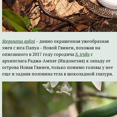
Stegonotus aplini
– дивно окрашенная ужеобразная
змея с юга Папуа – Новой Гвинеи, похожая на
описанного в 2017 году сородича
S. iridis
с
архипелага Раджа-Ампат (Индонезия) к западу от
острова Новая Гвинея, только помимо головы у нее
еще и задняя половина тела в шоколадной глазури.