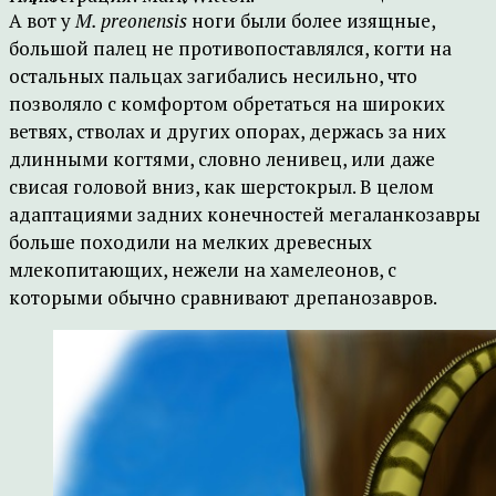
А вот у
M. preonensis
ноги были более изящные,
большой палец не противопоставлялся, когти на
остальных пальцах загибались несильно, что
позволяло с комфортом обретаться на широких
ветвях, стволах и других опорах, держась за них
длинными когтями, словно ленивец, или даже
свисая головой вниз, как шерстокрыл. В целом
адаптациями задних конечностей мегаланкозавры
больше походили на мелких древесных
млекопитающих, нежели на хамелеонов, с
которыми обычно сравнивают дрепанозавров.