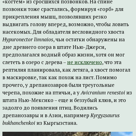
«когтем» из сросшихся позвонков. На спине
позвонки тоже срастались, формируя «горб» для
прикрепления мышц, позволявших резко
выдвигать голову вперед, возможно, чтобы ловить
насекомых. Для обладателя весловидного хвоста
Hypuronector limnaios
, чьи остатки обнаружены на
дне древнего озера в штате Нью-Джерси,
предполагался водный образ жизни, хотя он мог
слететь в озеро с дерева –
не исключено
, что эта
рептилия планировала, как летяга, а хвост помогал
в маскировке, так как похож на лист. Помимо
прочего, у дрепанозавров были треугольные
черепа, похожие на птичьи, а у
Avicranium renestoi
из
штата Нью-Мексико – еще и беззубый клюв, и это
задолго до появления птиц. Водились
дрепанозавры и в Азии, например
Kyrgyzsaurus
bukhanchenkoi
из Кыргызстана.