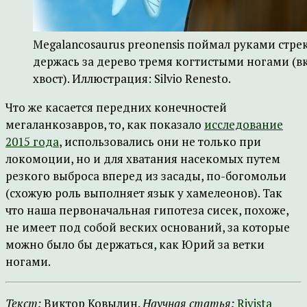
Megalancosaurus preonensis поймал руками стрек
держась за дерево тремя когтистыми ногами (в
хвост). Иллюстрация: Silvio Renesto.
Что же касается передних конечностей
мегаланкозавров, то, как показало
исследование
2015 года
, использовались они не только при
локомоции, но и для хватания насекомых путем
резкого выброса вперед из засады, по-богомольи
(схожую роль выполняет язык у хамелеонов). Так
что наша первоначальная гипотеза сисек, похоже,
не имеет под собой веских оснований, за которые
можно было бы держаться, как Юрий за ветки
ногами.
Текст:
Виктор Ковылин.
Научная статья:
Rivista