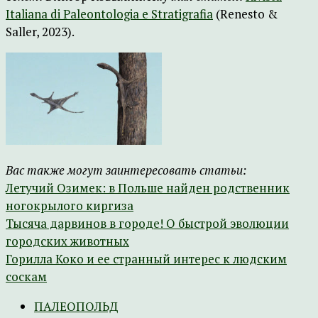
Italiana di Paleontologia e Stratigrafia
(Renesto &
Saller, 2023).
Вас также могут заинтересовать статьи:
Летучий Озимек: в Польше найден родственник
ногокрылого киргиза
Тысяча дарвинов в городе! О быстрой эволюции
городских животных
Горилла Коко и ее странный интерес к людским
соскам
ПАЛЕОПОЛЬД