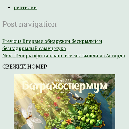
рептилии
Post navigation
Previous
Впервые обнаружен бескрылый и
безнадкрылый самец жука
Next
Теперь официально: все мы вышли из Асгарда
СВЕЖИЙ НОМЕР