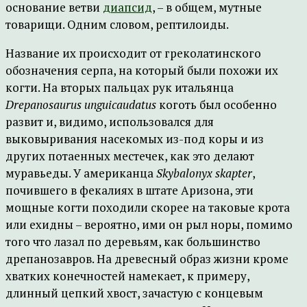
основание ветви
диапсид
, – в общем, мутные
товарищи. Одним словом, рептилоиды.
Название их происходит от греколатинского
обозначения серпа, на который были похожи их
когти. На вторых пальцах рук итальянца
Drepanosaurus unguicaudatus
коготь был особенно
развит и, видимо, использовался для
выковыривания насекомых из-под коры и из
других потаенных местечек, как это делают
муравьеды. У американца
Skybalonyx skapter
,
почившего в фекалиях в штате Аризона, эти
мощные когти походили скорее на таковые крота
или ехидны – вероятно, ими он рыл норы, помимо
того что лазал по деревьям, как большинство
дрепанозавров. На древесный образ жизни кроме
хватких конечностей намекает, к примеру,
длинный цепкий хвост, зачастую с концевым