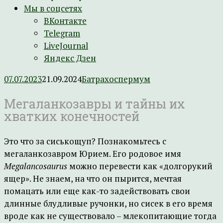
Мы в соцсетях
ВКонтакте
Telegram
LiveJournal
Яндекс Дзен
07.07.2023
21.09.2024
Батрахоспермум
Мегаланкозавры и тайны их
хватких конечностей
Это что за сиськощуп? Познакомьтесь с
мегаланкозавром Юрием. Его родовое имя
Megalancosaurus
можно перевести как «долгорукий
ящер». Не знаем, на что он пырится, мечтая
помацать или еще как-то задействовать свои
длинные блудливые ручонки, но сисек в его время
вроде как не существовало – млекопитающие тогда