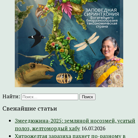
Найти:
Свежайшие статьи
Змеедюжина-2025: земляной носозмей, усатый
полоз, желтомордый хабу
16.07.2026
Хитрожелтая заразиха пахнет по-разному в