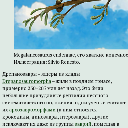
Megalancosaurus endennae, его хваткие конечно
Иллюстрация: Silvio Renesto.
Дрепанозавры – ящеры из клады
Drepanosauromorpha
– жили в позднем триасе,
примерно 230–205 млн лет назад. Это были
небольшие причудливые рептилии неясного
систематического положения: одни ученые считают
их
архозавроморфами
(к ним относятся
крокодилы, динозавры, птерозавры), другие
исключают их даже из группы
заврий
, помещая в