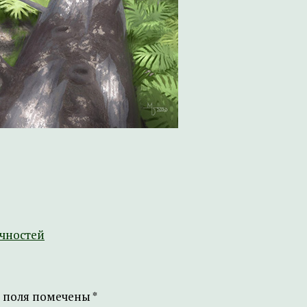
ечностей
 поля помечены
*