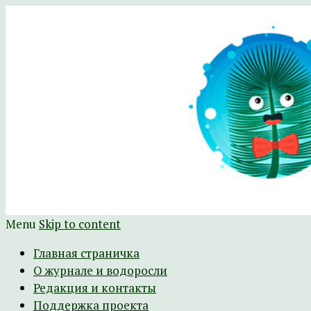
Научно-развлекательный журнал Батра
The Batrachospermum Magazine
Menu
Skip to content
Главная страничка
О журнале и водоросли
Редакция и контакты
Поддержка проекта