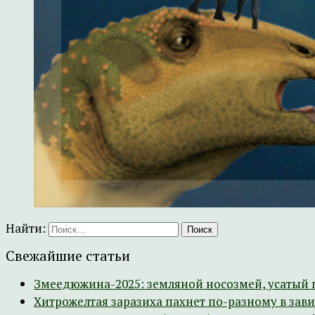
Найти:
Свежайшие статьи
Змеедюжина-2025: земляной носозмей, усатый 
Хитрожелтая заразиха пахнет по-разному в зав