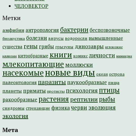
ЧЕЛОВЕКТОР
Метки
бактерии
амфибии
антропология
беспозвоночные
болезни
вымышленные
вирусы
водоросли
биоакустика
гены
динозавры
грибы
существа
грызуны
иглокожие
книги
личности
китообразные
комикс
иллюзии
мимикрия
млекопитающие
моллюски
новые виды
насекомые
острова
океан
паразиты
паукообразные
палеонтология
пища
птицы
психология
приматы
планеты
протисты
растения
рептилии
рыбы
ракообразные
эволюция
черви
физика
синдромы
стрекающие
экология
Мета