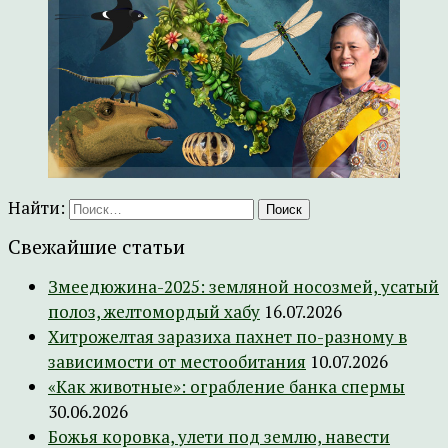
Найти:
Свежайшие статьи
Змеедюжина-2025: земляной носозмей, усатый
полоз, желтомордый хабу
16.07.2026
Хитрожелтая заразиха пахнет по-разному в
зависимости от местообитания
10.07.2026
«Как животные»: ограбление банка спермы
30.06.2026
Божья коровка, улети под землю, навести