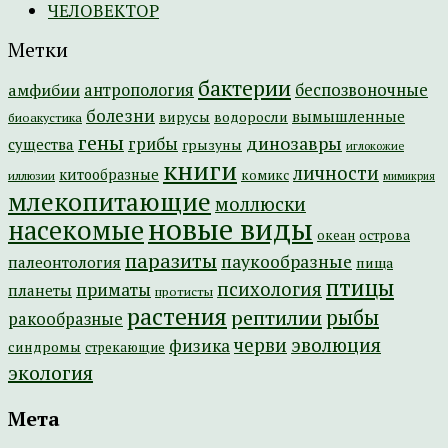
ЧЕЛОВЕКТОР
Метки
бактерии
амфибии
антропология
беспозвоночные
болезни
вымышленные
вирусы
водоросли
биоакустика
гены
динозавры
грибы
существа
грызуны
иглокожие
книги
личности
китообразные
комикс
иллюзии
мимикрия
млекопитающие
моллюски
новые виды
насекомые
острова
океан
паразиты
паукообразные
палеонтология
пища
птицы
психология
приматы
планеты
протисты
растения
рептилии
рыбы
ракообразные
эволюция
черви
физика
синдромы
стрекающие
экология
Мета