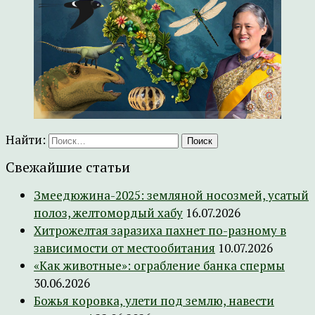
Найти:
Свежайшие статьи
Змеедюжина-2025: земляной носозмей, усатый
полоз, желтомордый хабу
16.07.2026
Хитрожелтая заразиха пахнет по-разному в
зависимости от местообитания
10.07.2026
«Как животные»: ограбление банка спермы
30.06.2026
Божья коровка, улети под землю, навести