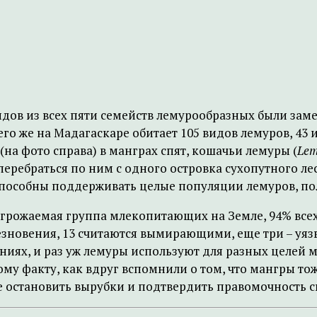
идов из всех пяти семейств лемурообразных были зам
о же на Мадагаскаре обитает 105 видов лемуров, 43 из
(на фото справа) в манграх спят, кошачьи лемуры (
Lem
еребраться по ним с одного островка сухопутного лес
 способны поддерживать целые популяции лемуров, по
угрожаемая группа млекопитающих на Земле, 94% всех 
чезновения, 13 считаются вымирающими, еще три – уя
иях, и раз уж лемуры используют для разных целей ма
у факту, как вдруг вспомнили о том, что мангры тоже 
 остановить вырубки и подтвердить правомочность с