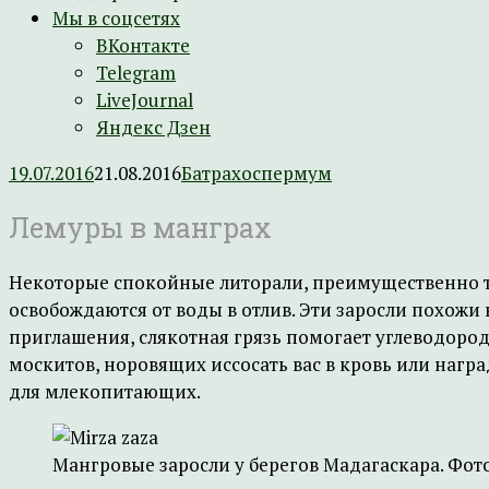
Мы в соцсетях
ВКонтакте
Telegram
LiveJournal
Яндекс Дзен
19.07.2016
21.08.2016
Батрахоспермум
Лемуры в манграх
Некоторые спокойные литорали, преимущественно т
освобождаются от воды в отлив. Эти заросли похожи 
приглашения, слякотная грязь помогает углеводород
москитов, норовящих иссосать вас в кровь или нагр
для млекопитающих.
Мангровые заросли у берегов Мадагаскара. Фото: 