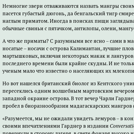
Немногие звери отваживаются назвать мангры своим
пасется губастый дюгонь, да бенгальский тигр сми
наглым приматом. Иногда в поисках пищи заглядыв
обычные свиньи с пятачком, антилопы, олени, манг
А что же приматы? С разумными все ясно – сами в ма
носатые – носачи с острова Калимантан, лучшие пло
мартышковых, включая некоторых макак и лангуров,
последнего времени были крайне скудны. И не тольк
ученым мало что известно о населяющих их млекопи
Но вот нашелся британский биолог из Кентского уни
пересеклись одним волшебным мартовским вечером 2
западной окраине острова. В тот вечер Чарли Гардне
пробел в биоразнообразии мадагаскарских мангров (
«Разумеется, мы не ожидали увидеть лемуров – в кон
своими впечатлениями Гарднер в издании
Conversati
повернули в сторону лагеря, в свете фонаря высоко 