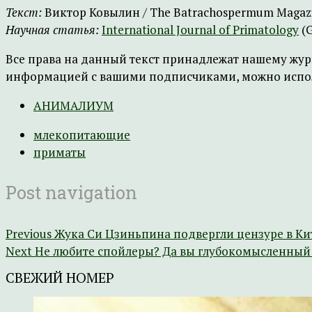
Текст:
Виктор Ковылин / The Batrachospermum Magaz
Научная статья:
International Journal of Primatology
(G
Все права на данный текст принадлежат нашему журна
информацией с вашими подписчиками, можно использ
АНИМАЛИУМ
млекопитающие
приматы
Post navigation
Previous
Жука Си Цзиньпина подвергли цензуре в Ки
Next
Не любите спойлеры? Да вы глубокомысленный 
СВЕЖИЙ НОМЕР