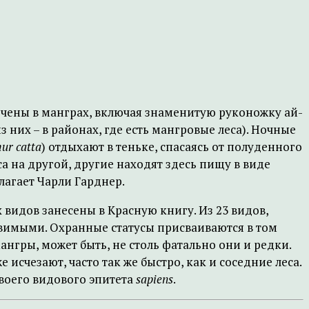
ечены в манграх, включая знаменитую руконожку ай-
 них – в районах, где есть мангровые леса). Ночные
ur catta
) отдыхают в теньке, спасаясь от полуденного
а на другой, другие находят здесь пищу в виде
лагает Чарли Гарднер.
видов занесены в Красную книгу. Из 23 видов,
звимыми. Охранные статусы присваиваются в том
нгры, может быть, не столь фатально они и редки.
исчезают, часто так же быстро, как и соседние леса.
воего видового эпитета
sapiens
.