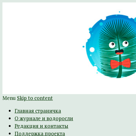
Научно-развлекательный журнал Батра
The Batrachospermum Magazine
Menu
Skip to content
Главная страничка
О журнале и водоросли
Редакция и контакты
Поддержка проекта