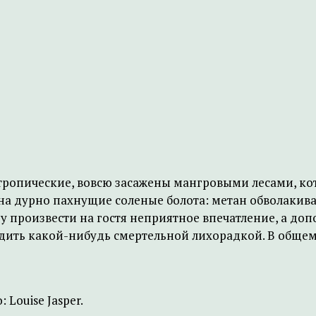
ропические, вовсю засажены мангровыми лесами, кот
на дурно пахнущие соленые болота: метан обволакивае
у произвести на гостя неприятное впечатление, а до
адить какой-нибудь смертельной лихорадкой. В общем
Louise Jasper.