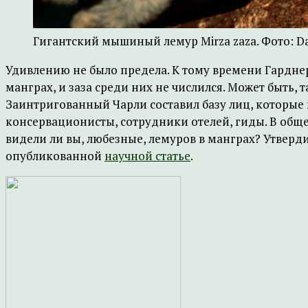
Гигантский мышиный лемур Mirza zaza. Фото: Da
Удивлению не было предела. К тому времени Гарднер
манграх, и заза среди них не числился. Может быть,
Заинтригованный Чарли составил базу лиц, которые в
консервационисты, сотрудники отелей, гиды. В обще
видели ли вы, любезные, лемуров в манграх? Утверд
опубликованной
научной статье
.