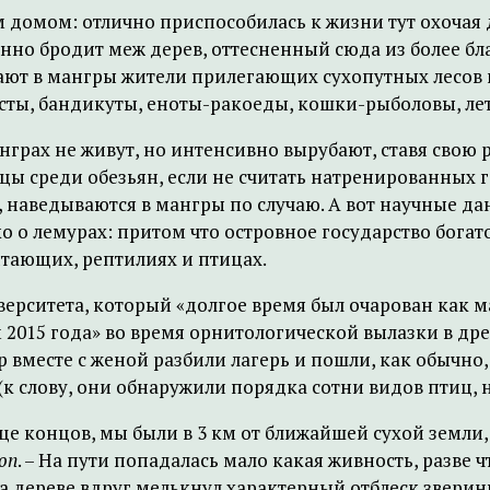
 домом: отлично приспособилась к жизни тут охочая 
ренно бродит меж дерев, оттесненный сюда из более
ают в мангры жители прилегающих сухопутных лесов 
усты, бандикуты, еноты-ракоеды, кошки-рыболовы, л
нграх не живут, но интенсивно вырубают, ставя свою 
вцы среди обезьян, если не считать натренированных
 наведываются в мангры по случаю. А вот научные д
о о лемурах: притом что островное государство бога
тающих, рептилиях и птицах.
верситета, который «долгое время был очарован как м
015 года» во время орнитологической вылазки в дре
р вместе с женой разбили лагерь и пошли, как обычно,
к слову, они обнаружили порядка сотни видов птиц, 
це концов, мы были в 3 км от ближайшей сухой земли, 
on
. – На пути попадалась мало какая живность, разве 
на дереве вдруг мелькнул характерный отблеск зверин