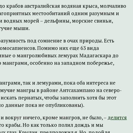
до крабов австралийская водяная крыса, молчаливо
 благоприятных местообитаний одним разумным и
и водных морей – дельфины, морские свиньи,
етучие мыши.
разумность под сомнение в очах природы. Есть
 гомосапиенсов. Помимо них еще 63 вида
анные о мангролюбивых лемурах Мадагаскара до
то манграми, особенно на западном побережье,
анграми, так и лемурами, пока оба интереса не
мучие мангры в районе Антсахампано на северо-
 искать пернатых, чтобы заполнить хотя бы этот
но данные пока не опубликованы).
и вокруг ничего, кроме мангров, не было, –
делится
что крабы. Но как только полил дождь и мы
ых глаз. Крылан, предположил я. Но, подойдя