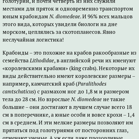
голотурий, и почти четверть из них служили
местами для пряток и одновременно транспортом
юным крабоидам
N. diomedeae
. И 96% всех мальцов
этого вида, которых увидели биологи на дне
морском, цеплялись за скотопланесов. Явно
неслучайная логистика!
Крабоиды – это похожие на крабов ракообразные из
семейства
Lithodidae
, в английской речи их именуют
«королевскими крабами» (king crabs). Некоторые их
виды действительно имеют королевские размеры –
например, камчатский краб (
Paralithodes
camtschaticus
) с размахом ног до 1,8 м и размером
тела до 28 см. Но взрослые
N. diomedeae
не такие
большие – они достигают в лучшем случае всего 18
см в поперечнике, а юные особи и вовсе крохи – 1,4
см в среднем. И эти мелкие размеры позволяют им
прятаться под голотуриями от посторонних глаз,
отмечают ученые. А уж если даже прозорливые