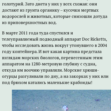
голотурий. Зато диета у них у всех схожая: они
достают из грунта органику – кусочки мертвых
водорослей и животных, которые снизошли дотуда
из приповерхностных вод.
В марте 2011 года туда спустился и
телеуправляемый подводный аппарат Doc Ricketts,
чтобы исследовать жизнь вокруг утонувшего в 2004
году контейнера. И вот какая картина предстала
взглядам морских биологов, перенесенным этим
аппаратом на 1280-метровую глубину с судна,
откуда им воочию управляли. Морские хрюши-
огурцы разгуливали по дну, а на закорках у них или
под брюхом катались маленькие крабоиды!