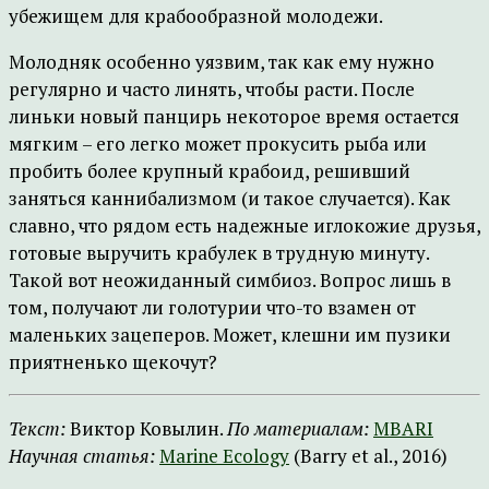
убежищем для крабообразной молодежи.
Молодняк особенно уязвим, так как ему нужно
регулярно и часто линять, чтобы расти. После
линьки новый панцирь некоторое время остается
мягким – его легко может прокусить рыба или
пробить более крупный крабоид, решивший
заняться каннибализмом (и такое случается). Как
славно, что рядом есть надежные иглокожие друзья,
готовые выручить крабулек в трудную минуту.
Такой вот неожиданный симбиоз. Вопрос лишь в
том, получают ли голотурии что-то взамен от
маленьких зацеперов. Может, клешни им пузики
приятненько щекочут?
Текст:
Виктор Ковылин.
По материалам:
MBARI
Научная статья:
Marine Ecology
(Barry et al., 2016)