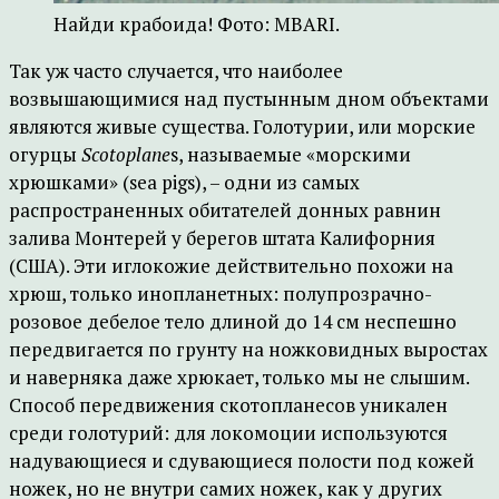
Найди крабоида! Фото: MBARI.
Так уж часто случается, что наиболее
возвышающимися над пустынным дном объектами
являются живые существа. Голотурии, или морские
огурцы
Scotoplane
s, называемые «морскими
хрюшками» (sea pigs), – одни из самых
распространенных обитателей донных равнин
залива Монтерей у берегов штата Калифорния
(США). Эти иглокожие действительно похожи на
хрюш, только инопланетных: полупрозрачно-
розовое дебелое тело длиной до 14 см неспешно
передвигается по грунту на ножковидных выростах
и наверняка даже хрюкает, только мы не слышим.
Способ передвижения скотопланесов уникален
среди голотурий: для локомоции используются
надувающиеся и сдувающиеся полости под кожей
ножек, но не внутри самих ножек, как у других