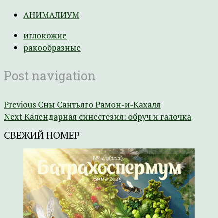
АНИМАЛИУМ
иглокожие
ракообразные
Post navigation
Previous
Сны Сантьяго Рамон-и-Кахаля
Next
Календарная синестезия: обруч и галочка
СВЕЖИЙ НОМЕР