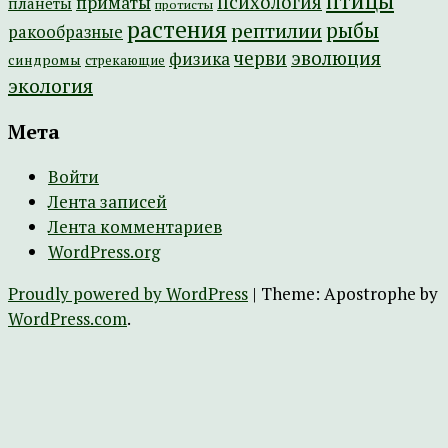
птицы
психология
приматы
планеты
протисты
растения
рептилии
рыбы
ракообразные
эволюция
черви
физика
синдромы
стрекающие
экология
Мета
Войти
Лента записей
Лента комментариев
WordPress.org
Proudly powered by WordPress
|
Theme: Apostrophe by
WordPress.com
.