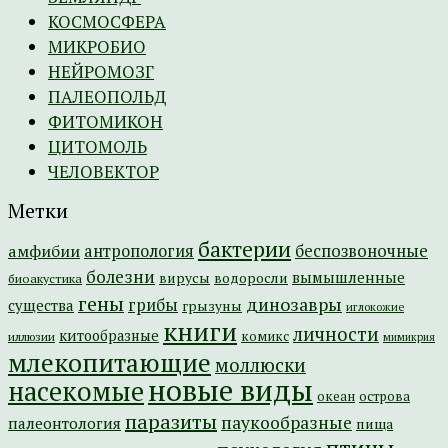
КОСМОСФЕРА
МИКРОБИО
НЕЙРОМОЗГ
ПАЛЕОПОЛЬД
ФИТОМИКОН
ЦИТОМОЛЬ
ЧЕЛОВЕКТОР
Метки
бактерии
амфибии
антропология
беспозвоночные
болезни
вымышленные
вирусы
водоросли
биоакустика
гены
динозавры
грибы
существа
грызуны
иглокожие
книги
личности
китообразные
комикс
иллюзии
мимикрия
млекопитающие
моллюски
новые виды
насекомые
острова
океан
паразиты
паукообразные
палеонтология
пища