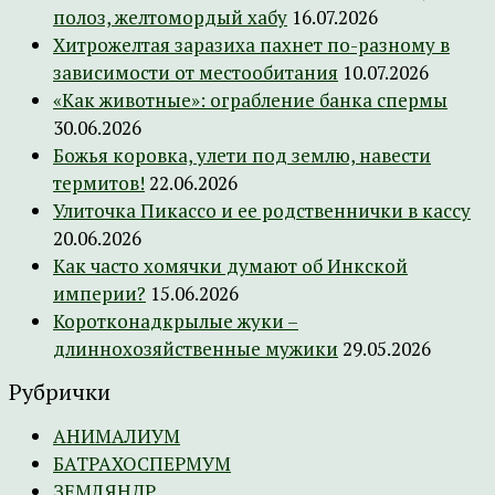
полоз, желтомордый хабу
16.07.2026
Хитрожелтая заразиха пахнет по-разному в
зависимости от местообитания
10.07.2026
«Как животные»: ограбление банка спермы
30.06.2026
Божья коровка, улети под землю, навести
термитов!
22.06.2026
Улиточка Пикассо и ее родственнички в кассу
20.06.2026
Как часто хомячки думают об Инкской
империи?
15.06.2026
Коротконадкрылые жуки –
длиннохозяйственные мужики
29.05.2026
Рубрички
АНИМАЛИУМ
БАТРАХОСПЕРМУМ
ЗЕМЛЯНДР