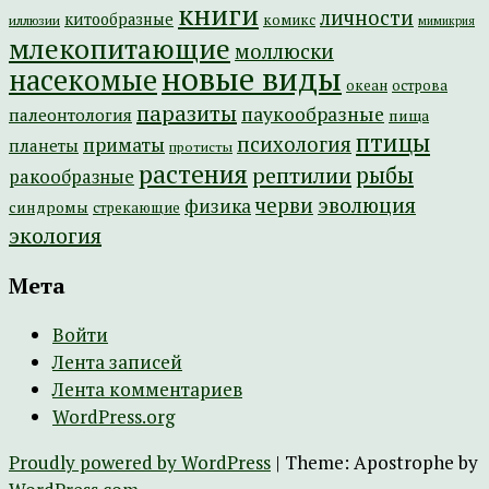
книги
личности
китообразные
комикс
иллюзии
мимикрия
млекопитающие
моллюски
новые виды
насекомые
острова
океан
паразиты
паукообразные
палеонтология
пища
птицы
психология
приматы
планеты
протисты
растения
рептилии
рыбы
ракообразные
эволюция
черви
физика
синдромы
стрекающие
экология
Мета
Войти
Лента записей
Лента комментариев
WordPress.org
Proudly powered by WordPress
|
Theme: Apostrophe by