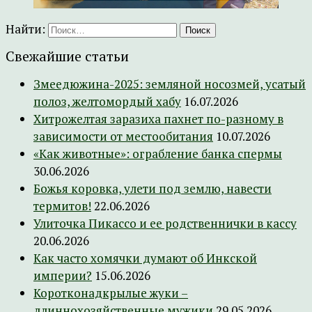
Найти:
Свежайшие статьи
Змеедюжина-2025: земляной носозмей, усатый
полоз, желтомордый хабу
16.07.2026
Хитрожелтая заразиха пахнет по-разному в
зависимости от местообитания
10.07.2026
«Как животные»: ограбление банка спермы
30.06.2026
Божья коровка, улети под землю, навести
термитов!
22.06.2026
Улиточка Пикассо и ее родственнички в кассу
20.06.2026
Как часто хомячки думают об Инкской
империи?
15.06.2026
Коротконадкрылые жуки –
длиннохозяйственные мужики
29.05.2026