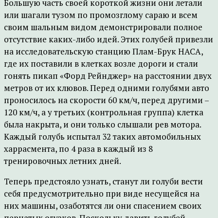
Большую часть своей короткой жизни они летали
или шагали тузом по промозглому сараю и всем
своим шальным видом демонстрировали полное
отсутствие каких-либо идей. Этих голубей привезли
на исследовательскую станцию Плам-Брук НАСА,
где их поставили в клетках возле дороги и стали
гонять пикап «Форд Рейнджер» на расстоянии двух
метров от их клювов. Перед одними голубями авто
проносилось на скорости 60 км/ч, перед другими –
120 км/ч, а у третьих (контрольная группа) клетка
была накрыта, и они только слышали рев мотора.
Каждый голубь испытал 32 таких автомобильных
харрасмента, по 4 раза в каждый из 8
тренировочных летних дней.
Теперь предстояло узнать, станут ли голуби вести
себя предусмотрительно при виде несущейся на
них машины, озаботятся ли они спасением своих
пернатых огузков. Поскольку давить голубей