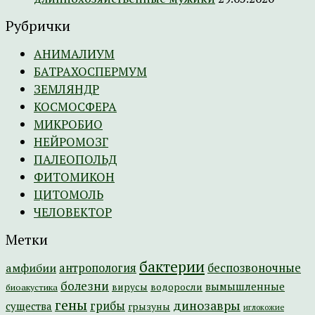
Рубрички
АНИМАЛИУМ
БАТРАХОСПЕРМУМ
ЗЕМЛЯНДР
КОСМОСФЕРА
МИКРОБИО
НЕЙРОМОЗГ
ПАЛЕОПОЛЬД
ФИТОМИКОН
ЦИТОМОЛЬ
ЧЕЛОВЕКТОР
Метки
бактерии
амфибии
антропология
беспозвоночные
болезни
вымышленные
вирусы
водоросли
биоакустика
гены
динозавры
грибы
существа
грызуны
иглокожие