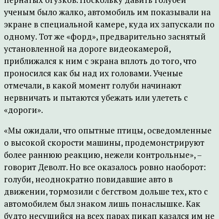
ученым было жалко, автомобиль им показывали на
экране в специальной камере, куда их запускали по
одному. Тот же «форд», предварительно заснятый
установленной на дороге видеокамерой,
приближался к ним с экрана вплоть до того, что
проносился как бы над их головами. Ученые
отмечали, в какой момент голуби начинают
нервничать и пытаются убежать или улететь с
«дороги».
«Мы ожидали, что опытные птицы, осведомленные
о высокой скорости машины, продемонстрируют
более раннюю реакцию, нежели контрольные», –
говорит Деволт. Но все оказалось ровно наоборот:
голуби, неоднократно повидавшие авто в
движении, тормозили с бегством дольше тех, кто с
автомобилем был знаком лишь понаслышке. Как
будто несущийся на всех парах пикап казался им не