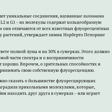
вуют уникальные соединения, названные
хилоинами
1, L2 и G1 – их молекулы содержат кольцеобразную
и они отличаются от всех известных флуоресцентных
у растений, утверждает химик Норберто Пепорине
ете полной луны и на 30% в сумерках. Этого должно
емой части спектра и о восприимчивости
т хорошо. Впрочем, о зрительных способностях и
спринимать свою собственную флуоресценцию.
можно сказать о большинстве флуоресцирующих
 наградила прикольными молекулами, которые,
м находить друг друга в сумерках – или играет