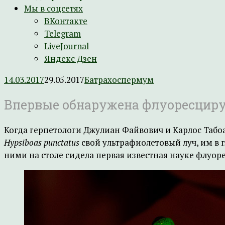
Мы в соцсетях
ВКонтакте
Telegram
LiveJournal
Яндекс Дзен
14.03.2017
29.05.2017
Батрахоспермум
Впервые обнаружена флуоресцир
Когда герпетологи Джулиан Файвович и Карлос Табо
Hypsiboas punctatus
свой ультрафиолетовый луч, им в г
ними на столе сидела первая известная науке флуо