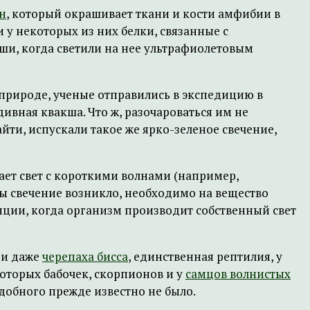
н
, который окрашивает ткани и кости амфибии в
 у некоторых из них белки, связанные с
кши, когда светили на нее ультрафиолетовым
 природе, ученые отправились в экспедицию в
дивная квакша. Что ж, разочароваться им не
айти, испускали такое же ярко-зеленое свечение,
ет свет с короткими волнами (например,
обы свечение возникло, необходимо на вещество
енции, когда организм производит собственный свет
и даже
черепаха бисса
, единственная рептилия, у
оторых бабочек, скорпионов и у
самцов волнистых
одобного прежде известно не было.