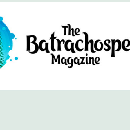
хоспермум (официальный сайт)