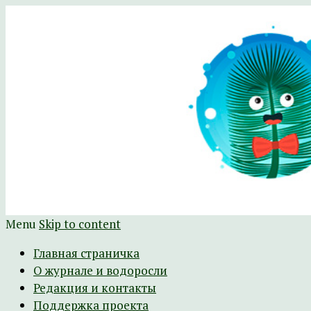
Научно-развлекательный журнал Батра
The Batrachospermum Magazine
Menu
Skip to content
Главная страничка
О журнале и водоросли
Редакция и контакты
Поддержка проекта