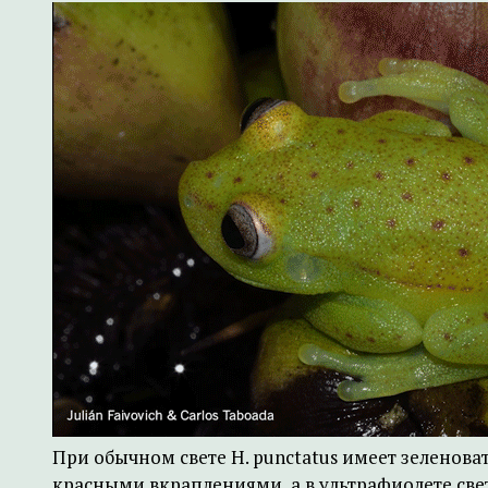
При обычном свете H. punctatus имеет зеленова
красными вкраплениями, а в ультрафиолете све