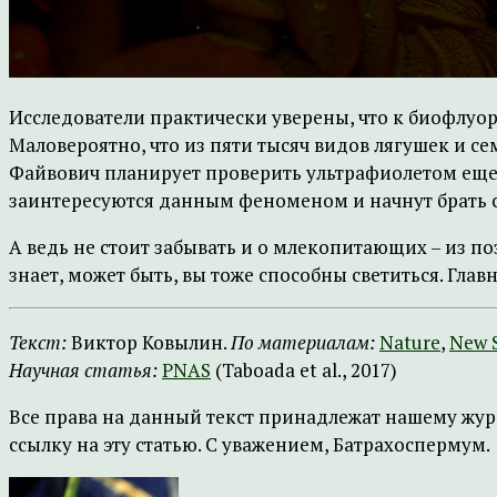
Исследователи практически уверены, что к биофлу
Маловероятно, что из пяти тысяч видов лягушек и с
Файвович планирует проверить ультрафиолетом еще 2
заинтересуются данным феноменом и начнут брать с 
А ведь не стоит забывать и о млекопитающих – из п
знает, может быть, вы тоже способны светиться. Гла
Текст:
Виктор Ковылин.
По материалам:
Nature
,
New S
Научная статья:
PNAS
(Taboada et al., 2017)
Все права на данный текст принадлежат нашему жур
ссылку на эту статью. С уважением, Батрахоспермум.