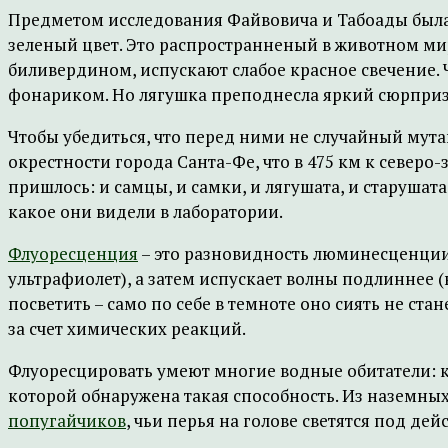
Предметом исследования Файвовича и Табоады был
зеленый цвет. Это распространненый в животном мире
биливердином, испускают слабое красное свечение. 
фонариком. Но лягушка преподнесла яркий сюрприз.
Чтобы убедиться, что перед ними не случайный мут
окрестности города Санта-Фе, что в 475 км к северо
пришлось: и самцы, и самки, и лягушата, и старушат
какое они видели в лаборатории.
Флуоресценция
– это разновидность люминесценции,
ультрафиолет), а затем испускает волны подлиннее (
посветить – само по себе в темноте оно сиять не с
за счет химических реакций.
Флуоресцировать умеют многие водные обитатели: 
которой обнаружена такая способность. Из наземны
попугайчиков
, чьи перья на голове светятся под де