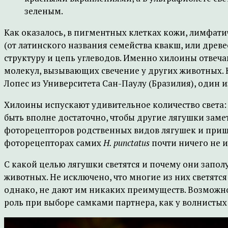
зеленым.
Как оказалось, в пигментных клетках кожи, лимфат
(от латинского названия семейства квакш, или древ
структуру и цепь углеводов. Именно хилоины отвеч
молекул, вызывающих свечение у других животных. 
Лопес из Университета Сан-Паулу (Бразилия), один и
Хилоины испускают удивительное количество света: 
быть вполне достаточно, чтобы другие лягушки заме
фоторецепторов родственных видов лягушек и пришли
фоторецепторах самих
H. punctatus
почти ничего не 
С какой целью лягушки светятся и почему они запол
животных. Не исключено, что многие из них светятс
однако, не дают им никаких преимуществ. Возможно,
роль при выборе самками партнера, как у волнистых