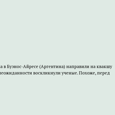
а в Буэнос-Айресе (Аргентина) направили на квакшу
т неожиданности воскликнули ученые. Похоже, перед