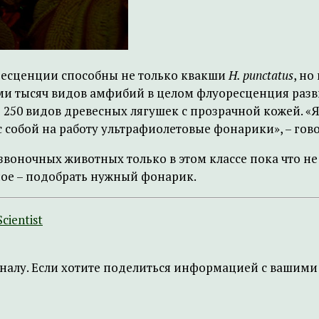
оресценции способны не только квакши
H. punctatus
, но
еми тысяч видов амфибий в целом флуоресценция разв
50 видов древесных лягушек с прозрачной кожей. «Я
собой на работу ультрафиолетовые фонарики», – гово
озвоночных животных только в этом классе пока что н
вное – подобрать нужный фонарик.
cientist
налу. Если хотите поделиться информацией с вашими