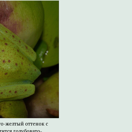
то-желтый оттенок с
тится голубовато-