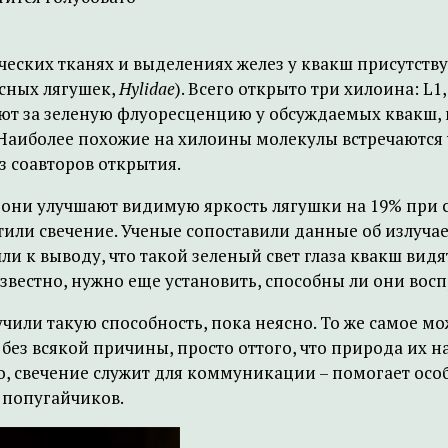
ических тканях и выделениях желез у квакш присутст
есных лягушек,
Hylidae
). Всего открыто три хилоина: L
ают за зеленую флуоресценцию у обсуждаемых квакш, 
Наиболее похожие на хилоины молекулы встречаются 
з соавторов открытия.
они улучшают видимую яркость лягушки на 19% при св
тили свечение. Ученые сопоставили данные об излуча
 к выводу, что такой зеленый свет глаза квакш видя
известно, нужно еще установить, способны ли они во
учили такую способность, пока неясно. То же самое 
я без всякой причины, просто оттого, что природа их
 свечение служит для коммуникации – помогает особя
 попугайчиков.