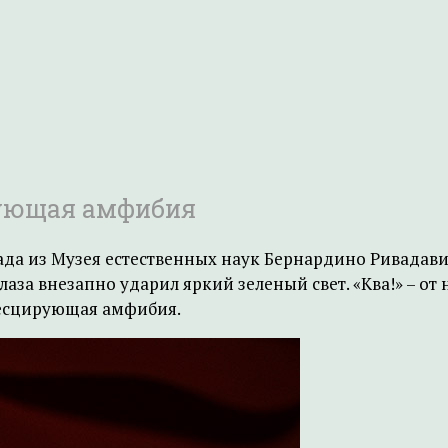
ующая амфибия
ада из Музея естественных наук Бернардино Ривадави
лаза внезапно ударил яркий зеленый свет. «Ква!» – о
ресцирующая амфибия.