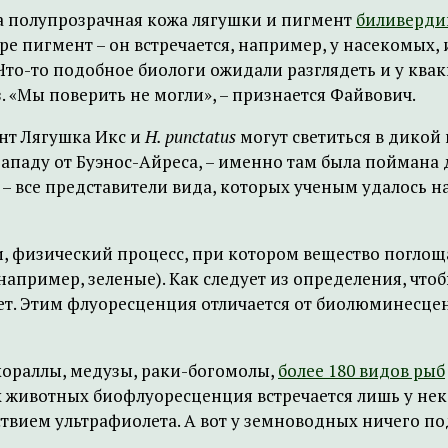
а полупрозрачная кожа лягушки и пигмент
биливерди
 пигмент – он встречается, например, у насекомых, и
Что-то подобное биологи ожидали разглядеть и у ква
 «Мы поверить не могли», – признается Файвович.
ант Лягушка Икс и
H. punctatus
могут светиться в дикой
-западу от Буэнос-Айреса, – именно там была поймана 
а – все представители вида, которых ученым удалось н
 физический процесс, при котором вещество поглоща
например, зеленые). Как следует из определения, чт
танет. Этим флуоресценция отличается от биолюминесц
кораллы, медузы, раки-богомолы,
более 180 видов рыб
х животных биофлуоресценция встречается лишь у нек
йствием ультрафиолета. А вот у земноводных ничего п